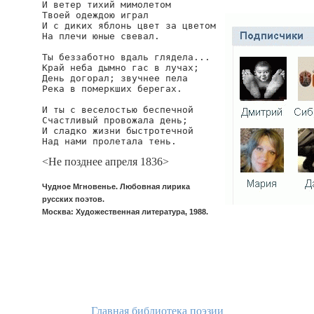
И ветер тихий мимолетом

Твоей одеждою играл

И с диких яблонь цвет за цветом

На плечи юные свевал.

Ты беззаботно вдаль глядела...

Край неба дымно гас в лучах;

День догорал; звучнее пела

Река в померкших берегах.

И ты с веселостью беспечной

Счастливый провожала день;

И сладко жизни быстротечной

Над нами пролетала тень.
<Не позднее апреля 1836>
Чудное Мгновенье. Любовная лирика
русских поэтов.
Москва: Художественная литература, 1988.
Главная библиотека поэзии