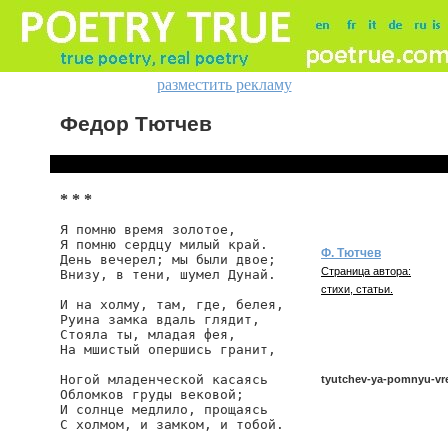
разместить рекламу
Федор Тютчев
* * *
Я помню время золотое,

Я помню сердцу милый край.

Ф. Тютчев
День вечерел; мы были двое;

Страница автора:
Внизу, в тени, шумел Дунай.

стихи, статьи.
И на холму, там, где, белея,

Руина замка вдаль глядит,

Стояла ты, младая фея,

На мшистый опершись гранит,

Ногой младенческой касаясь

tyutchev-ya-pomnyu-v
Обломков груды вековой;

И солнце медлило, прощаясь

С холмом, и замком, и тобой.

tyutchev/ya-pomnyu-vre