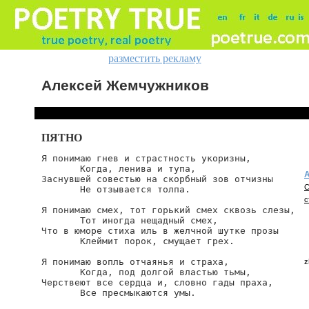
разместить рекламу
Алексей Жемчужников
ПЯТНО
Я понимаю гнев и страстность укоризны,

       Когда, ленива и тупа,

Заснувшей совестью на скорбный зов отчизны

С
       Не отзывается толпа.

с
Я понимаю смех, тот горький смех сквозь слезы,

       Тот иногда нещадный смех,

Что в юморе стиха иль в желчной шутке прозы

       Клеймит порок, смущает грех.

Я понимаю вопль отчаянья и страха,

z
       Когда, под долгой властью тьмы,

Черствеют все сердца и, словно гады праха,

       Все пресмыкаются умы.

z