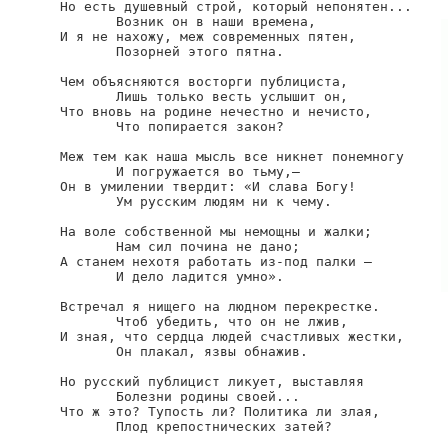
Но есть душевный строй, который непонятен...

       Возник он в наши времена,

И я не нахожу, меж современных пятен,

       Позорней этого пятна.

Чем объясняются восторги публициста,

       Лишь только весть услышит он,

Что вновь на родине нечестно и нечисто,

       Что попирается закон?

Меж тем как наша мысль все никнет понемногу

       И погружается во тьму,—

Он в умилении твердит: «И слава Богу!

       Ум русским людям ни к чему.

На воле собственной мы немощны и жалки;

       Нам сил почина не дано;

А станем нехотя работать из-под палки —

       И дело ладится умно».

Встречал я нищего на людном перекрестке.

       Чтоб убедить, что он не лжив,

И зная, что сердца людей счастливых жестки,

       Он плакал, язвы обнажив.

Но русский публицист ликует, выставляя

       Болезни родины своей...

Что ж это? Тупость ли? Политика ли злая,

       Плод крепостнических затей?
