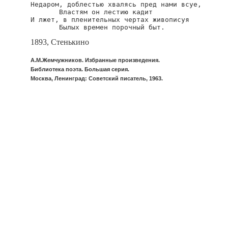
Недаром, доблестью хвалясь пред нами всуе,

       Властям он лестию кадит

И лжет, в пленительных чертах живописуя

       Былых времен порочный быт.
1893, Стенькино
А.М.Жемчужников. Избранные произведения.
Библиотека поэта. Большая серия.
Москва, Ленинград: Советский писатель, 1963.