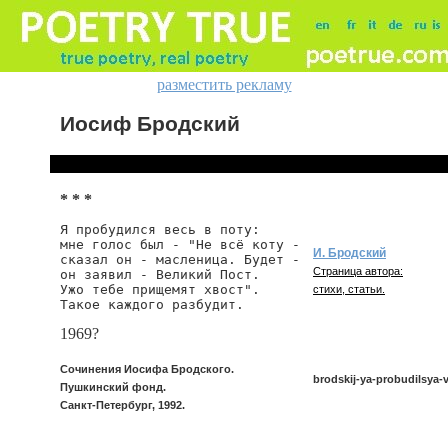
разместить рекламу
Иосиф Бродский
* * *
Я пробудился весь в поту:

мне голос был - "Не всё коту -

И. Бродский
сказал он - масленица. Будет -

Страница автора:
он заявил - Великий Пост.

Ужо тебе прищемят хвост".

стихи, статьи.
Такое каждого разбудит.
1969?
Сочинения Иосифа Бродского.
brodskij-ya-probudilsya-
Пушкинский фонд.
Санкт-Петербург, 1992.
brodskij/ya-probudilsya-ves