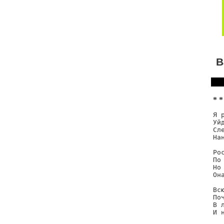
В
* *
Я 
Уйд
Сл
Нан
Ро
По 
Но
Она
Вс
По
В 
И н