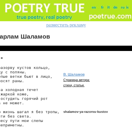
разместить рекламу
арлам Шаламов
 *
разорву кустов кольцо,

у с поляны.

В. Шаламов
епые ветки бьют в лицо,

Страница автора:
осят раны.

стихи, статьи.
са холодная течет

жаркой коже,

 остудить горячий рот

 не может.

ю жизнь шагал я без тропы,

shalamov-ya-razorvu-kustov
чти без света.

лесу пути мои слепы

еприметны.

shalamov/ya-razorvu-kustov