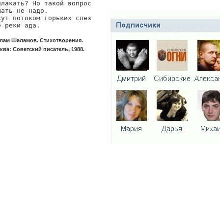
плакать? Но такой вопрос

ать не надо.

кут потоком горьких слез

е реки ада.
лам Шаламов. Стихотворения.
ква: Советский писатель, 1988.