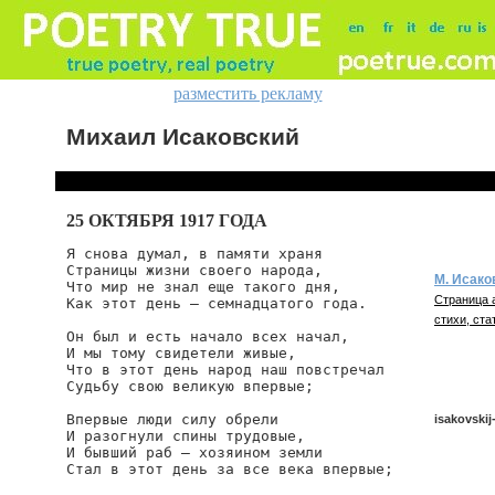
разместить рекламу
Михаил Исаковский
25 ОКТЯБРЯ 1917 ГОДА
Я снова думал, в памяти храня

Страницы жизни своего народа,

М. Исако
Что мир не знал еще такого дня,

Страница 
Как этот день — семнадцатого года.

стихи, ста
Он был и есть начало всех начал,

И мы тому свидетели живые,

Что в этот день народ наш повстречал

Судьбу свою великую впервые;

Впервые люди силу обрели

isakovski
И разогнули спины трудовые,

И бывший раб — хозяином земли

Стал в этот день за все века впервые;

isakovskij