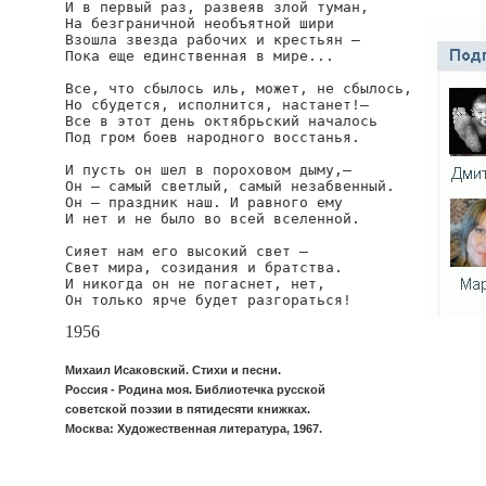
И в первый раз, развеяв злой туман,

На безграничной необъятной шири

Взошла звезда рабочих и крестьян —

Пока еще единственная в мире...

Все, что сбылось иль, может, не сбылось,

Но сбудется, исполнится, настанет!—

Все в этот день октябрьский началось

Под гром боев народного восстанья.

И пусть он шел в пороховом дыму,—

Он — самый светлый, самый незабвенный.

Он — праздник наш. И равного ему

И нет и не было во всей вселенной.

Сияет нам его высокий свет —

Свет мира, созидания и братства.

И никогда он не погаснет, нет,

Он только ярче будет разгораться!
1956
Михаил Исаковский. Стихи и песни.
Россия - Родина моя. Библиотечка русской
советской поэзии в пятидесяти книжках.
Москва: Художественная литература, 1967.