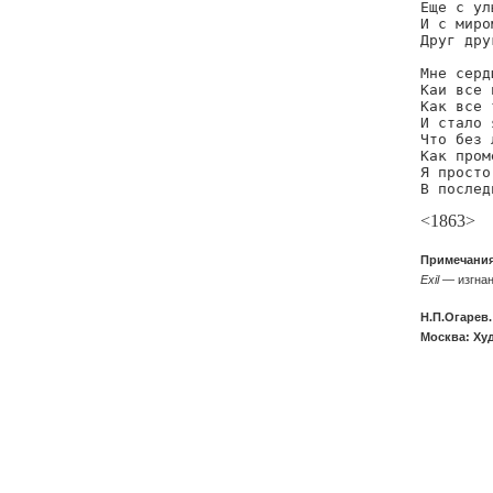
Еще с ул
И с миро
Друг дру
Мне серд
Каи все 
Как все 
И стало 
Что без 
Как пром
Я просто
В послед
<1863>
Примечани
Exil
— изгна
Н.П.Огарев.
Москва: Худ