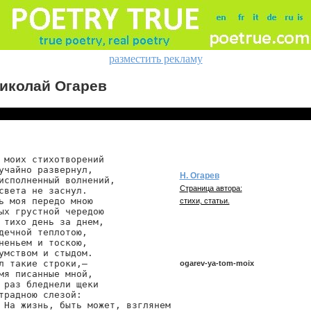
разместить рекламу
иколай Огарев
 моих стихотворений

учайно развернул,

Н. Огарев
исполненный волнений,

Страница автора:
света не заснул.

ь моя передо мною

стихи, статьи.
ых грустной чередою

 тихо день за днем,

дечной теплотою,

неньем и тоскою,

умством и стыдом.

л такие строки,—

ogarev-ya-tom-moix
мя писанные мной,

 раз бледнели щеки

традною слезой:

 На жизнь, быть может, взглянем

ogarev/ya-tom-moix