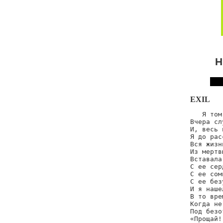
Н
EXIL
   Я том
Вчера сл
И, весь 
Я до рас
Вся жизн
Из мертв
Вставала
С ее сер
С ее сом
С ее без
И я наше
В то вре
Когда не
Под безо
«Прощай!