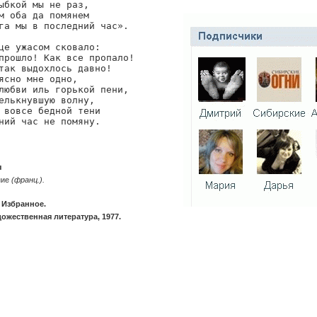
ыбкой мы не раз,

м оба да помянем

га мы в последний час».

це ужасом сковало:

прошло! Как все пропало!

так выдохлось давно!

ясно мне одно,

любви иль горькой пени,

елькнувшую волну,

 вовсе бедной тени

ний час не помяну.
я
ние
(франц.).
 Избранное.
ожественная литература, 1977.