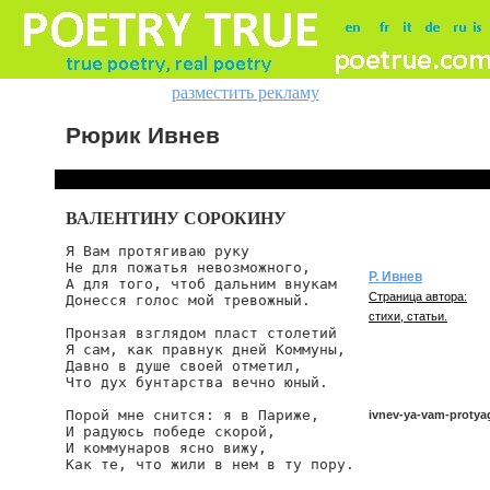
разместить рекламу
Рюрик Ивнев
ВАЛЕНТИНУ СОРОКИНУ
Я Вам протягиваю руку

Не для пожатья невозможного,

Р. Ивнев
А для того, чтоб дальним внукам

Страница автора:
Донесся голос мой тревожный.

стихи, статьи.
Пронзая взглядом пласт столетий

Я сам, как правнук дней Коммуны,

Давно в душе своей отметил,

Что дух бунтарства вечно юный.

Порой мне снится: я в Париже,

ivnev-ya-vam-protya
И радуюсь победе скорой,

И коммунаров ясно вижу,

Как те, что жили в нем в ту пору.

ivnev/ya-vam-protyag