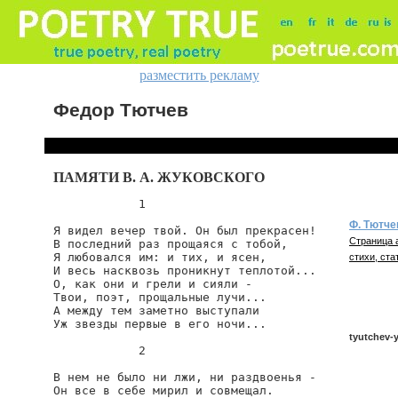
разместить рекламу
Федор Тютчев
ПАМЯТИ В. А. ЖУКОВСКОГО
            1

Ф. Тютче
Я видел вечер твой. Он был прекрасен!

Страница 
В последний раз прощаяся с тобой,

Я любовался им: и тих, и ясен,

стихи, ста
И весь насквозь проникнут теплотой...

О, как они и грели и сияли -

Твои, поэт, прощальные лучи...

А между тем заметно выступали

Уж звезды первые в его ночи...

tyutchev-y
            2

В нем не было ни лжи, ни раздвоенья -

Он все в себе мирил и совмещал.

tyutchev/y