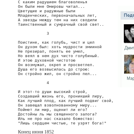
С каким радушием благоволенья

Он были мне Омировы читал...

Цветущие и радужные были

Младенческих, первоначальных лет,

А звезды между тем на них сводили

Таинственный и сумрачный свой свет..

            3

Поистине, как голубь, чист и цел

Он духом был: хоть мудрости змииной

Не презирал, понять ее умел,

Но веял в нем дух чисто голубиный.

И этою духовной чистотою

Он возмужал, окреп и просветлел.

Душа его возвысилась до строю:

Он стройно жил, он стройно пел...

            4

И этот-то души высокий строй,

Создавший жизнь его, проникший лиру,

Как лучший плод, как лучший подвиг свой,

Он завещал взволнованному миру...

Поймет ли мир, оценит ли его?

Достойны ль мы священного залога?

Иль не про нас сказало божество:

"Лишь сердцем чистые, те узрят бога!"
Конец июня 1852