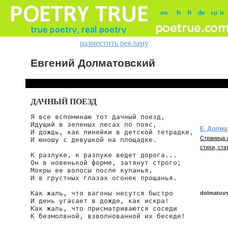
разместить рекламу
Евгений Долматовский
ДАЧНЫЙ ПОЕЗД
Я все вспоминаю тот дачный поезд,

Идущий в зеленых лесах по пояс,

Е. Долма
И дождь, как линейки в детской тетрадке,

Страница 
И юношу с девушкой на площадке.

стихи, ста
К разлуке, к разлуке ведет дорога...

Он в новенькой форме, затянут строго;

Мокры ее волосы после купанья,

И в грустных глазах огонек прощанья.

Как жаль, что вагоны несутся быстро

dolmatovs
И день угасает в дожде, как искра!

Как жаль, что присматриваются соседи

К безмолвной, взволнованной их беседе!

dolmatovsk