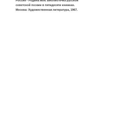
Россия - Родина моя. Библиотечка русской
советской поэзии в пятидесяти книжках.
Москва: Художественная литература, 1967.