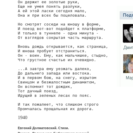
Он держит ее золотые руки,

Еще не умея понять разлуки,

А ей этой ласки сегодня мало,

Она и при всех бы поцеловала.

Но смотрят соседи на юношу в форме,

И поезд вот-вот подойдет к платформе,

И только в туннеле - одна минута -

От взглядов сокрытая часть маршрута.

Вновь дождь открывается, как страница,

И юноша пробует отстраниться.

Он - воин. Ему, как мальчишке, стыдно,

Что грустное счастье их очевидно.

...А завтра ему уезжать далеко,

До дальнего запада или востока.

И в первом бою, на снегу, изрытом

Свинцом и безжалостным динамитом,

Он вспомнит тот дождик,

Тот дачный поезд,

Идущий в зеленых лесах по пояс.

И так пожалеет, что слишком строго

Промчалась прощальная их дорога.
1940
Евгений Долматовский. Стихи.