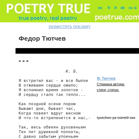
разместить рекламу
Федор Тютчев
* * *
К. Б.
Ф. Тютчев
Я встретил вас - и все былое

Страница автора:
В отжившем сердце ожило;

Я вспомнил время золотое -

стихи, статьи.
И сердцу стало так тепло...

Как поздней осени порою

Бывают дни, бывает час,

Когда повеет вдруг весною

И что-то встрепенется в нас,-

tyutchev-ya-vstretil-vas
Так, весь обвеян духовеньем

Тех лет душевной полноты,

С давно забытым упоеньем

tyutchev/ya-vstretil-vas