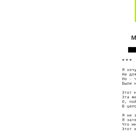
М
* * *
Я хочу
Не для
Но - 
Были н
Этот м
Эта жи
О, пой
В цело
Я не 
Я зате
Что м
Этот к