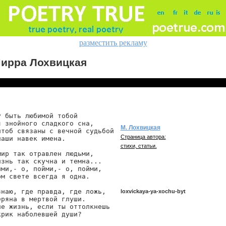
разместить рекламу
ирра Лохвицкая
 быть любимой тобой

 знойного сладкого сна,

М. Лохвицкая
чтоб связаны с вечной судьбой

Страница автора:
аши навек имена.

стихи, статьи.
ир так отравлен людьми,

знь так скучна и темна...

ми,- о, пойми,- о, пойми,

м свете всегда я одна.

знаю, где правда, где ложь,

loxvickaya-ya-xochu-byt
ряна в мертвой глуши.

не жизнь, если ты оттолкнешь

рик наболевшей души?

loxvickaya/ya-xochu-byt