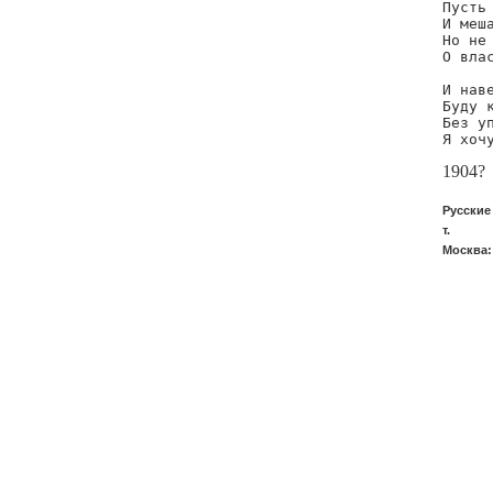
Пусть 
И меша
Но не 
О влас
И наве
Буду к
Без у
Я хоч
1904?
Русские
т.
Москва: 