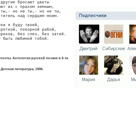
другие бросают цветы

ют их с прахом земным,

ты,- но не ты,- но не ты,

титель над сердцем моим.

ки я буду твоей,

роткой, покорной рабой,

преков, без слез, без затей.

у быть любимой тобой.
 поэты. Антология русской поэзии в 6-ти
Детская литература, 1996.