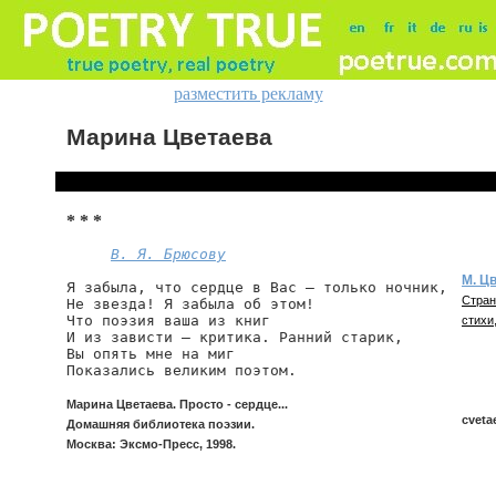
разместить рекламу
Марина Цветаева
* * *
В. Я. Брюсову
М. Ц
Я забыла, что сердце в Вас — только ночник,

Стран
Не звезда! Я забыла об этом!

Что поэзия ваша из книг

стихи,
И из зависти — критика. Ранний старик,

Вы опять мне на миг

Показались великим поэтом.
Марина Цветаева. Просто - сердце...
cveta
Домашняя библиотека поэзии.
Москва: Эксмо-Пресс, 1998.
cveta