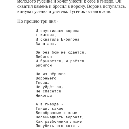
молодого гусёнка и хочет унести к себе в гнездо. Он
схватил камень и бросил в ворону. Ворона испугалась,
кинула гусёнка и улетела. Гусёнок остался жив.
Но прошло три дня -
        И спустилася ворона

        С вышины,

        И схватила Бибигона

        За штаны.

        Он без бою не сдаётся,

        Бибигон!

        И брыкается, и рвётся

        Бибигон!

        Но из чёрного

        Вороньего

        Гнезда

        Не уйдёт он,

        Не спасётся

        Никогда.

        А в гнезде -

        Гляди, какие

        Безобразные и злые

        Восемнадцать воронят,

        Как разбойники лихие,

        Погубить его хотят.
