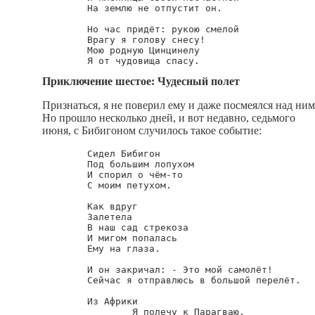
        На землю не отпустит он.

        Но час придёт: рукою смелой

        Врагу я голову снесу!

        Мою родную Цинцинелу

Приключение шестое: Чудесный полет
Признаться, я не поверил ему и даже посмеялся над ним
Но прошло несколько дней, и вот недавно, седьмого
июня, с Бибигоном случилось такое событие:
        Сидел Бибигон

        Под большим лопухом

        И спорил о чём-то

        С моим петухом.

        Как вдруг

        Залетела

        В наш сад стрекоза

        И мигом попалась

        Ему на глаза.

        И он закричал: - Это мой самолёт!

        Сейчас я отправлюсь в большой перелёт.

        Из Африки

                Я полечу к Парагваю,
