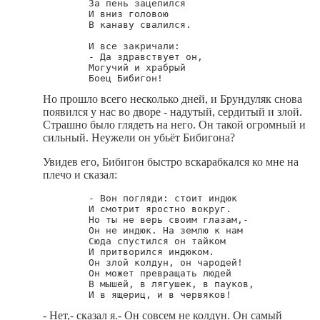
        За пень зацепился

        И вниз головою

        В канаву свалился.

        И все закричали:

        - Да здравствует он,

        Могучий и храбрый

Но прошло всего несколько дней, и Брундуляк снова
появился у нас во дворе - надутый, сердитый и злой.
Страшно было глядеть на него. Он такой огромный и
сильный. Неужели он убьёт Бибигона?
Увидев его, Бибигон быстро вскарабкался ко мне на
плечо и сказал:
        - Вон погляди: стоит индюк

        И смотрит яростно вокруг.

        Но ты не верь своим глазам,-

        Он не индюк. На землю к нам

        Сюда спустился он тайком

        И притворился индюком.

        Он злой колдун, он чародей!

        Он может превращать людей

        В мышей, в лягушек, в пауков,

- Нет,- сказал я.- Он совсем не колдун. Он самый