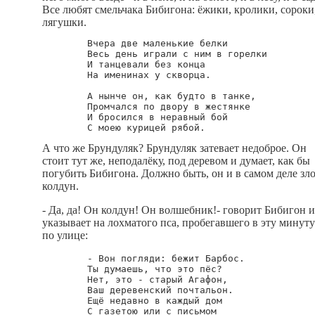
Все любят смельчака Бибигона: ёжики, кролики, сороки
лягушки.
        Вчера две маленькие белки

        Весь день играли с ним в горелки

        И танцевали без конца

        На именинах у скворца.

        А нынче он, как будто в танке,

        Промчался по двору в жестянке

        И бросился в неравный бой

А что же Брундуляк? Брундуляк затевает недоброе. Он
стоит тут же, неподалёку, под деревом и думает, как бы
погубить Бибигона. Должно быть, он и в самом деле зл
колдун.
- Да, да! Он колдун! Он волшебник!- говорит Бибигон и
указывает на лохматого пса, пробегавшего в эту минуту
по улице:
        - Вон погляди: бежит Барбос.

        Ты думаешь, что это пёс?

        Нет, это - старый Агафон,

        Ваш деревенский почтальон.

        Ещё недавно в каждый дом

        С газетою или с письмом
