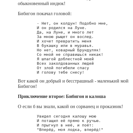
обыкновенный индюк!
Бибигон покачал головой:
        - Нет, он колдун! Подобно мне,

        И он родился на Луне.

        Да, на Луне, и много лет

        За мною рыщет он вослед.

        И хочет превратить меня

        В букашку или в муравья.

        Но нет, коварный Брундуляк!

        Со мной не справишься никак!

        Я шпагой доблестной моей

        Всех заколдованных людей

        От злой погибели спасу

Вот какой он добрый и бесстрашный - маленький мой
Бибигон!
Приключение второе: Бибигон и калоша
О если б вы знали, какой он сорванец и проказник!
        Увидел сегодня калошу мою

        И потащил её прямо к ручью.

        И прыгнул в неё, и поёт:

        "Вперёд, моя лодка, вперёд!"
