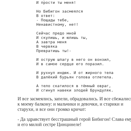
        И прости ты меня!

        Но Бибигон засмеялся

        В ответ:

        - Пощады тебе,

        Ненавистному, нет!

        Сейчас предо мной

        И скулишь, и юлишь ты,

        А завтра меня

        В червяка

        Превратишь ты!-

        И острую шпагу в него он вонзил,

        И в самое сердце его поразил.

        И рухнул индюк. И от жирного тела

        В далёкий бурьян голова отлетела.

        А тело скатилося в тёмный овраг,

И все засмеялись, запели, обрадовались. И все сбежалис
к моему балкону: и мальчики и девочки, и старики и
старухи, и все они громко кричат:
- Да здравствует бесстрашный герой Бибигон! Слава ем
и его милой сестре Цинцинеле!