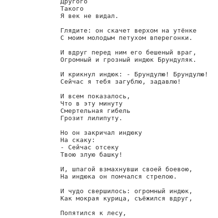
        Другого

        Такого

        Я век не видал.

        Глядите: он скачет верхом на утёнке

        С моим молодым петухом вперегонки.

        И вдруг перед ним его бешеный враг,

        Огромный и грозный индюк Брундуляк.

        И крикнул индюк: - Брундул
ю
! Брундул
ю
!

        Сейчас я тебя загублю, задавлю!

        И всем показалось,

        Что в эту минуту

        Смертельная гибель

        Грозит лилипуту.

        Но он закричал индюку

        На скаку:

        - Сейчас отсеку

        Твою злую башку!

        И, шпагой взмахнувши своей боевою,

        На индюка он помчался стрелою.

        И чудо свершилось: огромный индюк,

        Как мокрая курица, съёжился вдруг,

        Попятился к лесу,
