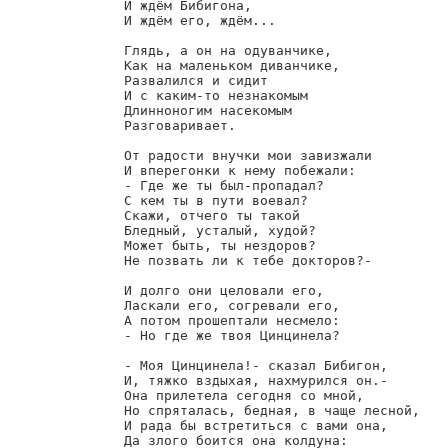
        И ждём Бибигона,

        И ждём его, ждём...

        Глядь, а он на одуванчике,

        Как на маленьком диванчике,

        Развалился и сидит

        И с каким-то незнакомым

        Длинноногим насекомым

        Разговаривает.

        От радости внучки мои завизжали

        И вперегонки к нему побежали:

        - Где же ты был-пропадал?

        С кем ты в пути воевал?

        Скажи, отчего ты такой

        Бледный, усталый, худой?

        Может быть, ты нездоров?

        Не позвать ли к тебе докторов?-

        И долго они целовали его,

        Ласкали его, согревали его,

        А потом прошептали несмело:

        - Но где же твоя Цинцинела?

        - Моя Цинцинела!- сказал Бибигон,

        И, тяжко вздыхая, нахмурился он.-

        Она прилетела сегодня со мной,

        Но спряталась, бедная, в чаще лесной,

        И рада бы встретиться с вами она,

        Да злого боится она колдуна:
