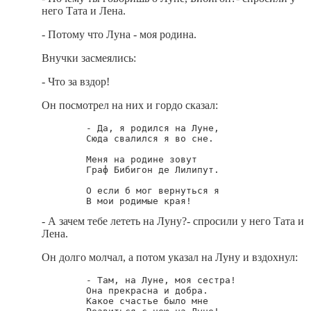
него Тата и Лена.
- Потому что Луна - моя родина.
Внучки засмеялись:
- Что за вздор!
Он посмотрел на них и гордо сказал:
        - Да, я родился на Луне,

        Сюда свалился я во сне.

        Меня на родине зовут

        Граф Бибигон де Лилипут.

        О если б мог вернуться я

- А зачем тебе лететь на Луну?- спросили у него Тата и
Лена.
Он долго молчал, а потом указал на Луну и вздохнул:
        - Там, на Луне, моя сестра!

        Она прекрасна и добра.

        Какое счастье было мне
