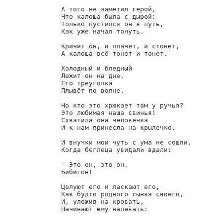
        А того не заметил герой,

        Что калоша была с дырой:

        Только пустился он в путь,

        Как уже начал тонуть.

        Кричит он, и плачет, и стонет,

        А калоша всё тонет и тонет.

        Холодный и бледный

        Лежит он на дне.

        Его треуголка

        Плывёт по волне.

        Но кто это хрюкает там у ручья?

        Это любимая наша свинья!

        Схватила она человечка

        И к нам принесла на крылечко.

        И внучки мои чуть с ума не сошли,

        Когда беглеца увидали вдали:

        - Это он, это он,

        Бибигон!

        Целуют его и ласкают его,

        Как будто родного сынка своего,

        И, уложив на кровать,

        Начинают ему напевать:
