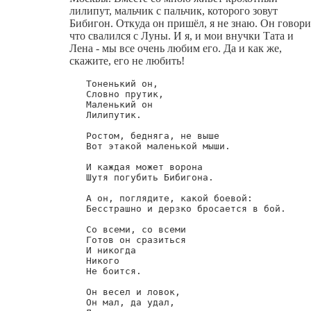
лилипут, мальчик с пальчик, которого зовут
Бибигон. Откуда он пришёл, я не знаю. Он говори
что свалился с Луны. И я, и мои внучки Тата и
Лена - мы все очень любим его. Да и как же,
скажите, его не любить!
        Тоненький он,

        Словно прутик,

        Маленький он

        Лилипутик.

        Ростом, бедняга, не выше

        Вот этакой маленькой мыши.

        И каждая может ворона

        Шутя погубить Бибигона.

        А он, поглядите, какой боевой:

        Бесстрашно и дерзко бросается в бой.

        Со всеми, со всеми

        Готов он сразиться

        И никогда

        Никого

        Не боится.

        Он весел и ловок,

        Он мал, да удал,
