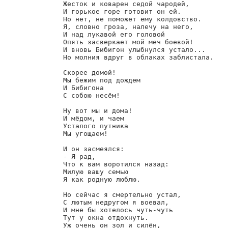
        Жесток и коварен седой чародей,

        И горькое горе готовит он ей.

        Но нет, не поможет ему колдовство.

        Я, словно гроза, налечу на него,

        И над лукавой его головой

        Опять засверкает мой меч боевой!

        И вновь Бибигон улыбнулся устало...

        Но молния вдруг в облаках заблистала.

        Скорее домой!

        Мы бежим под дождем

        И Бибигона

        С собою несём!

        Ну вот мы и дома!

        И мёдом, и чаем

        Усталого путника

        Мы угощаем!

        И он засмеялся:

        - Я рад,

        Что к вам воротился назад:

        Милую вашу семью

        Я как родную люблю.

        Но сейчас я смертельно устал,

        С лютым недругом я воевал,

        И мне бы хотелось чуть-чуть

        Тут у окна отдохнуть.

        Уж очень он зол и силён,
