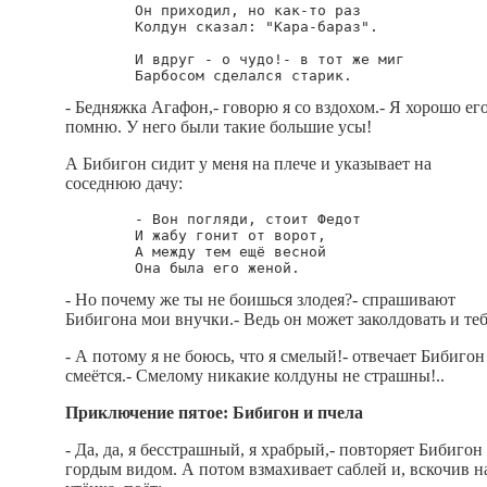
        Он приходил, но как-то раз

        Колдун сказал: "Кара-бараз".

        И вдруг - о чудо!- в тот же миг

- Бедняжка Агафон,- говорю я со вздохом.- Я хорошо ег
помню. У него были такие большие усы!
А Бибигон сидит у меня на плече и указывает на
соседнюю дачу:
        - Вон погляди, стоит Федот

        И жабу гонит от ворот,

        А между тем ещё весной

- Но почему же ты не боишься злодея?- спрашивают
Бибигона мои внучки.- Ведь он может заколдовать и теб
- А потому я не боюсь, что я смелый!- отвечает Бибигон
смеётся.- Смелому никакие колдуны не страшны!..
Приключение пятое: Бибигон и пчела
- Да, да, я бесстрашный, я храбрый,- повторяет Бибигон 
гордым видом. А потом взмахивает саблей и, вскочив н