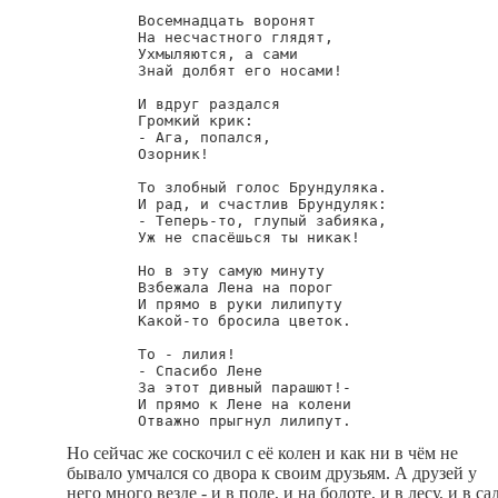
        Восемнадцать воронят

        На несчастного глядят,

        Ухмыляются, а сами

        Знай долбят его носами!

        И вдруг раздался

        Громкий крик:

        - Ага, попался,

        Озорник!

        То злобный голос Брундуляка.

        И рад, и счастлив Брундуляк:

        - Теперь-то, глупый забияка,

        Уж не спасёшься ты никак!

        Но в эту самую минуту

        Взбежала Лена на порог

        И прямо в руки лилипуту

        Какой-то бросила цветок.

        То - лилия!

        - Спасибо Лене

        За этот дивный парашют!-

        И прямо к Лене на колени

Но сейчас же соскочил с её колен и как ни в чём не
бывало умчался со двора к своим друзьям. А друзей у
него много везде - и в поле, и на болоте, и в лесу, и в сад