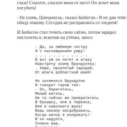
глаза! Спасите, спасите меня от него! Он хочет меня
погубить!
- Не плачь, Цинцинела,- сказал Бибигон.- Я не дам тебя 
обиду никому. Сегодня же расправлюсь со злодеем!
И Бибигон стал точить свою саблю, потом зарядил
пистолеты и, вскочив на утёнка, запел:
        - Да, за любимую сестру

        Я с наслаждением умру!

        . . . . . . . . . . . .

        И вот уж он летит в атаку

        Навстречу злому Брундуляку:

        - Умри, проклятый чародей,

        От шпаги доблестной моей!

        Но засмеялся Брундуляк

        И говорит герою так:

        - Ох, берегитесь,

        Милый витязь,

        Не то сейчас же превратитесь

        В букашку, или в червяка,

        Или в навозного жука!

        Ведь никому несдобровать,

        Когда начну я колдовать!-

        И он надулся,

        Словно шар, 
