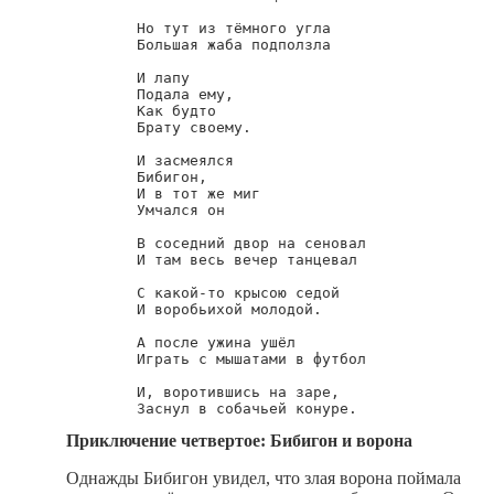
        Но тут из тёмного угла

        Большая жаба подползла

        И лапу

        Подала ему,

        Как будто

        Брату своему.

        И засмеялся 

        Бибигон,

        И в тот же миг

        Умчался он

        В соседний двор на сеновал

        И там весь вечер танцевал

        С какой-то крысою седой

        И воробьихой молодой.

        А после ужина ушёл

        Играть с мышатами в футбол

        И, воротившись на заре,

Приключение четвертое: Бибигон и ворона
Однажды Бибигон увидел, что злая ворона поймала