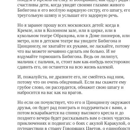
счастливы дети, когда увидят своими глазами живого
Бибигона и его весёлую нарядную сестру, его шпагу, ег
треугольную шляпу и услышат его задорную речь.
Но я заранее прошу всех московских детей: когда в
Кремле, или в Колонном зале, или в цирке, или в
кукольном театре Образцова, или в Доме пионеров, или
метро, или в детском театре вы увидите Бибигона и
Цинцинелу, не хватайте их руками, не ласкайте, потому
что вы можете нечаянно сделать им больно. И не
вздумайте тормошить Бибигона. Ведь он лилипут,
мальчик с пальчик, и, стоит вам как-нибудь неосторожн
сдавить его, он останется на всю жизнь калекой.
И, пожалуйста, не дразните его, не смейтесь над ним,
потому что он очень обидчивый. Если вы скажете ему
грубое слово, он рассердится, обнажит свою шпагу и
набросится на вас как на врагов.
Но если он почувствует, что его и Цинцинелу окружаю
друзья, он будет рад поиграть и подурачиться с вами, а
потом вскарабкается на спинку высокого кресла и до
позднего вечера будет рассказывать вам о своих чудесн
приключениях и подвигах: о боях с акулой Каракулой, о
путешествии в страну Говорящих Цветов, о единоборст