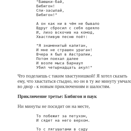
        "Баюшки-бай,

        Бибигон!

        Спи-засыпай,

        Бибигон!"

        А он как ни в чём не бывало

        Вдруг сбросил с себя одеяло

        И, лихо вскочив на комод,

        Хвастливую песню поёт:

        "Я знаменитый капитан,

        И мне не страшен ураган!

        Вчера я был в Австралии,

        Потом поехал далее

        И возле мыса Барнаул

Что поделаешь с таким хвастунишкой! Я хотел сказать
ему, что хвастаться стыдно, но он в ту же минуту умчал
во двор - к новым приключениям и шалостям.
Приключение третье: Бибигон и паук
Ни минуты не посидит он на месте,
        То побежит за петухом,

        И сядет на него верхом.

        То с лягушатами в саду
