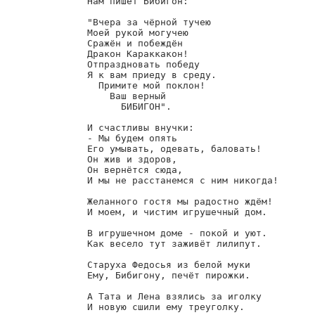
        Нам пишет Бибигон:

        "Вчера за чёрной тучею

        Моей рукой могучею

        Сражён и побеждён

        Дракон Караккакон!

        Отпраздновать победу

        Я к вам приеду в среду.

          Примите мой поклон!

            Ваш верный

              БИБИГОН".

        И счастливы внучки:

        - Мы будем опять

        Его умывать, одевать, баловать!

        Он жив и здоров,

        Он вернётся сюда,

        И мы не расстанемся с ним никогда!

        Желанного гостя мы радостно ждём!

        И моем, и чистим игрушечный дом.

        В игрушечном доме - покой и уют.

        Как весело тут заживёт лилипут.

        Старуха Федосья из белой муки

        Ему, Бибигону, печёт пирожки.

        А Тата и Лена взялись за иголку

        И новую сшили ему треуголку.
