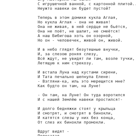
        С игрушечной ванной, с картонной плитой..
        Неужто навеки он будет пустой?

        Теперь в этом домике кукла Аглая,

        Но кукла Аглая - она не живая!

        Она не живая, в ней сердце не бьётся,

        Она не поёт, не шалит, не смеётся!

        А наш Бибигоша хоть он озорной,

        Но он - человечек, живой он, живой.

        И в небо глядят безутешные внучки,

        И, за слезою роняя слезу,

        Всё ждут, не увидят ли там, возле тучки,

        Летящую к ним стрекозу.

        И встала Луна над кустами сирени,

        И Тата печально шепнула Елене:

        - Взгляни-ка, иль это мерещится мне?

        Как будто он там, на Луне!

        - Он там, на Луне! Он туда воротился

        И с нашей Землёю навеки простился!-

        И долго бедняжки стоят у крыльца

        И смотрят, и смотрят в бинокли,

        И катятся слезы у них без конца,

        От слез их бинокли промокли.

        Вдруг видят -

        Полосатая
