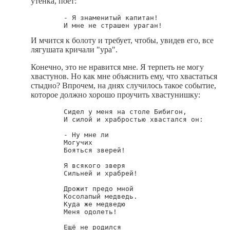
утёнка, поёт:
        - Я знаменитый капитан!

И мчится к болоту и требует, чтобы, увидев его, все
лягушата кричали "ура".
Конечно, это не нравится мне. Я терпеть не могу
хвастунов. Но как мне объяснить ему, что хвастаться
стыдно? Впрочем, на днях случилось такое событие,
которое должно хорошо проучить хвастунишку:
        Сидел у меня на столе Бибигон,

        И силой и храбростью хвастался он:

        - Ну мне ли

        Могучих

        Бояться зверей!

        Я всякого зверя

        Сильней и храбрей!

        Дрожит предо мной

        Косолапый медведь.

        Куда же медведю

        Меня одолеть!

        Ещё не родился
