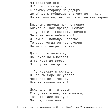
        Мы схватили его

        И бег
о
м на квартиру

        К самому старику Мойдодыру.

        Целый день Мойдодыр его чистил и мыл,

        Но не смыл он, не смыл этих чёрных чернил
        Впрочем, внучки мои не горюют,

        Бибигона, как прежде, целуют.

        - Ну что ж,- говорят,- ничего!

        Мы и чёрного любим его!

        И нам он, пожалуй, дороже

        Теперь, когда он чернокожий,

        На милого негра похожий.

        Да и он не унывает,

        На крылечко выбегает

        И толкует детворе,

        Что гуляет во дворе:

        - По Кавказу я скитался,

        В Чёрном море искупался,

        Море Чёрное - черно,

        Всё чернилами полно!

        Искупался я - и разом

        Стал, как уголь, черномазым,

        Так что даже на Луне

- Почему ты говоришь о Луне, Бибигон?- спросили у