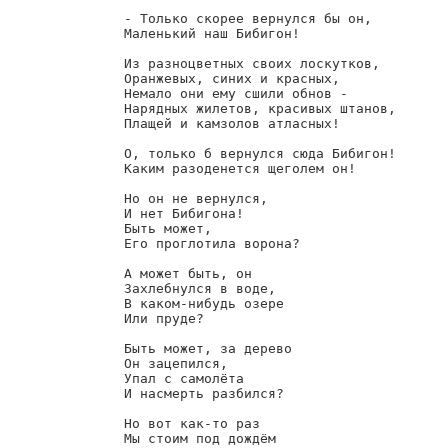
        - Только скорее вернулся бы он,

        Маленький наш Бибигон!

        Из разноцветных своих лоскутков,

        Оранжевых, синих и красных,

        Немало они ему сшили обнов -

        Нарядных жилетов, красивых штанов,

        Плащей и камзолов атласных!

        О, только б вернулся сюда Бибигон!

        Каким разоденется щеголем он!

        Но он не вернулся,

        И нет Бибигона!

        Быть может,

        Его проглотила ворона?

        А может быть, он

        Захлебнулся в воде,

        В каком-нибудь озере

        Или пруде?

        Быть может, за дерево

        Он зацепился,

        Упал с самолёта

        И насмерть разбился?

        Но вот как-то раз

        Мы стоим под дождём
