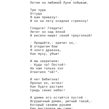
        Потом на любимой Луне побываю.

        Три чуда

        Оттуда

        Я вам привезу!- 

        И он на лету оседлая стрекозу!

        Глядите! Глядите!

        Летит он над ёлкой

        И весело машет своей треуголкой!

        - Прощайте,- кричит он,-

        В открытом бою

        Я злого дракона,

        Как муху, убью!

        И мы закричали:

        - Куда ты? Постой!-

        Но нам только эхо

        Ответило "ой!".

        И нет Бибигона!

        Пропал он, исчез!

        Как будто растаял

        Средь синих небес!

        И домик его остаётся пустой -

        Игрушечный домик, уютный такой,-

        Который своими руками

        Ему мастерили мы сами:
