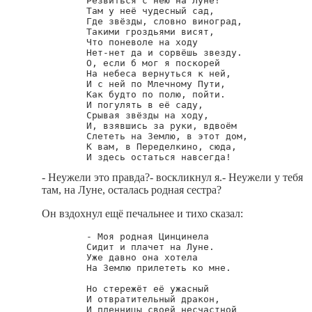
        Резвиться с нею на Луне!

        Там у неё чудесный сад,

        Где звёзды, словно виноград,

        Такими гроздьями висят,

        Что поневоле на ходу

        Нет-нет да и сорвёшь звезду.

        О, если б мог я поскорей

        На небеса вернуться к ней,

        И с ней по Млечному Пути,

        Как будто по полю, пойти.

        И погулять в её саду,

        Срывая звёзды на ходу,

        И, взявшись за руки, вдвоём

        Слететь на Землю, в этот дом,

        К вам, в Переделкино, сюда,

- Неужели это правда?- воскликнул я.- Неужели у тебя
там, на Луне, осталась родная сестра?
Он вздохнул ещё печальнее и тихо сказал:
        - Моя родная Цинцинела

        Сидит и плачет на Луне.

        Уже давно она хотела

        На Землю прилететь ко мне.

        Но стережёт её ужасный

        И отвратительный дракон,

        И пленницы своей несчастной
