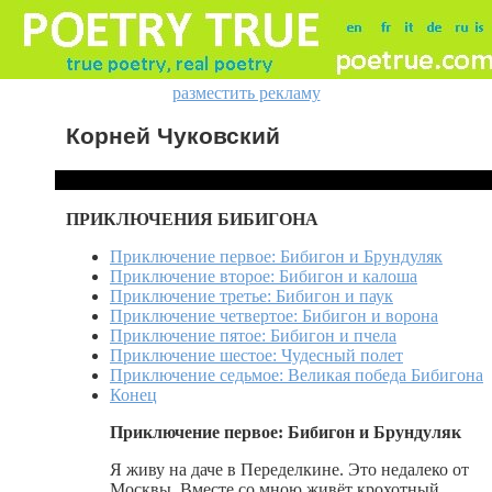
разместить рекламу
Корней Чуковский
ПРИКЛЮЧЕНИЯ БИБИГОНА
Приключение первое: Бибигон и Брундуляк
Приключение второе: Бибигон и калоша
Приключение третье: Бибигон и паук
Приключение четвертое: Бибигон и ворона
Приключение пятое: Бибигон и пчела
Приключение шестое: Чудесный полет
Приключение седьмое: Великая победа Бибигона
Конец
Приключение первое: Бибигон и Брундуляк
Я живу на даче в Переделкине. Это недалеко от
Москвы. Вместе со мною живёт крохотный