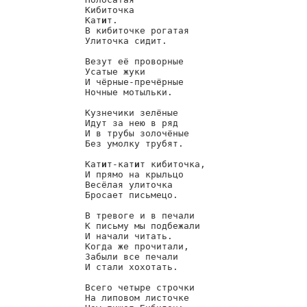
        Кибиточка

        Кат
и
т.

        В кибиточке рогатая

        Улиточка сидит.

        Везут её проворные

        Усатые жуки

        И чёрные-пречёрные

        Ночные мотыльки.

        Кузнечики зелёные

        Идут за нею в ряд

        И в трубы золочёные

        Без умолку трубят.

        Кат
и
т-кат
и
т кибиточка,

        И прямо на крыльцо

        Весёлая улиточка

        Бросает письмецо.

        В тревоге и в печали

        К письму мы подбежали

        И начали читать.

        Когда же прочитали,

        Забыли все печали

        И стали хохотать.

        Всего четыре строчки

        На липовом листочке
