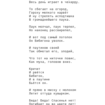
        Весь день играет в чехарду.

        То сбегает на огород,

        Гороху мелкого нарвёт

        И ну стрелять исподтишка

        В громаднейшего паука.

        Паук молчал, паук терпел,

        Но наконец рассвирепел,

        И вот под самый потолок

        Он Бибигона уволок.

        И паутиною своей

        Так обмотал его, злодей,

        Что тот на ниточке повис,

        Как муха, головою вниз.

        Кричит

        И рвётся

        Бибигон,

        И в паутине

        Бьётся он.

        И прямо в миску с молоком

        Летит оттуда кувырком.

        Беда! Беда! Спасенья нет!

        Погибнет он во цвете лет!
