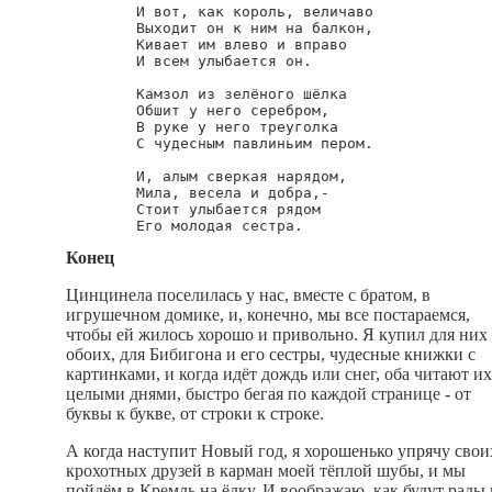
        И вот, как король, величаво

        Выходит он к ним на балкон,

        Кивает им влево и вправо

        И всем улыбается он.

        Камзол из зелёного шёлка

        Обшит у него серебром,

        В руке у него треуголка

        С чудесным павлиньим пером.

        И, алым сверкая нарядом,

        Мила, весела и добра,-

        Стоит улыбается рядом

Конец
Цинцинела поселилась у нас, вместе с братом, в
игрушечном домике, и, конечно, мы все постараемся,
чтобы ей жилось хорошо и привольно. Я купил для них
обоих, для Бибигона и его сестры, чудесные книжки с
картинками, и когда идёт дождь или снег, оба читают их
целыми днями, быстро бегая по каждой странице - от
буквы к букве, от строки к строке.
А когда наступит Новый год, я хорошенько упрячу свои
крохотных друзей в карман моей тёплой шубы, и мы
пойдём в Кремль на ёлку. И воображаю, как будут рады 