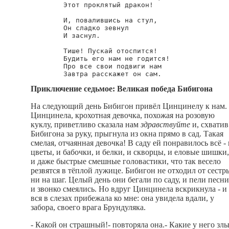
        Этот проклятый дракон!

        И, повалившись на стул,

        Он сладко зевнул

        И заснул.

        Тише! Пускай отоспится!

        Будить его нам не годится!

        Про все свои подвиги нам

Приключение седьмое: Великая победа Бибигона
На следующий день Бибигон привёл Цинцинелу к нам.
Цинцинела, крохотная девочка, похожая на розовую
куклу, приветливо сказала нам
здравствуйте
и, схватив
Бибигона за руку, прыгнула из окна прямо в сад. Такая
смелая, отчаянная девочка! В саду ей понравилось всё - 
цветы, и бабочки, и белки, и скворцы, и еловые шишки,
и даже быстрые смешные головастики, что так весело
резвятся в тёплой лужице. Бибигон не отходил от сестр
ни на шаг. Целый день они бегали по саду, и пели песни
и звонко смеялись. Но вдруг Цинцинела вскрикнула - и
вся в слезах прибежала ко мне: она увидела вдали, у
забора, своего врага Брундуляка.
- Какой он страшный!- повторяла она.- Какие у него зл