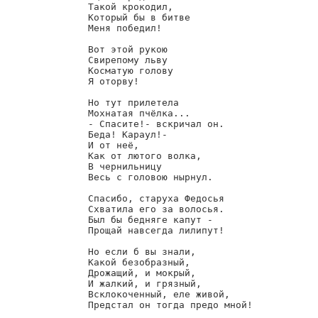
        Такой крокодил,

        Который бы в битве

        Меня победил!

        Вот этой рукою

        Свирепому льву

        Косматую голову

        Я оторву!

        Но тут прилетела

        Мохнатая пчёлка...

        - Спасите!- вскричал он.

        Беда! Караул!-

        И от неё,

        Как от лютого волка,

        В чернильницу

        Весь с головою нырнул.

        Спасибо, старуха Федосья

        Схватила его за волосья.

        Был бы бедняге капут -

        Прощай навсегда лилипут!

        Но если б вы знали,

        Какой безобразный,

        Дрожащий, и мокрый,

        И жалкий, и грязный,

        Всклокоченный, еле живой,

        Предстал он тогда предо мной!
