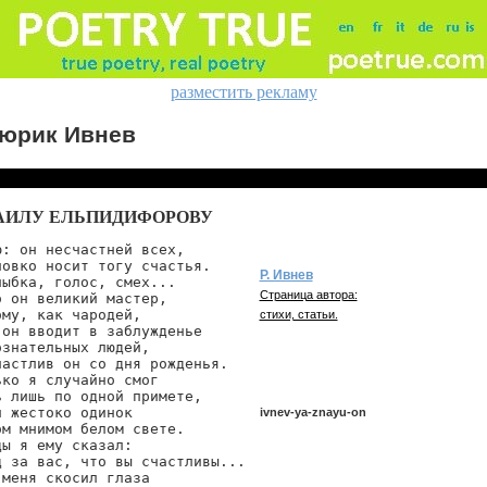
разместить рекламу
юрик Ивнев
ИЛУ ЕЛЬПИДИФОРОВУ
: он несчастней всех,

овко носит тогу счастья.

Р. Ивнев
ыбка, голос, смех...

Страница автора:
 он великий мастер,

му, как чародей,

стихи, статьи.
он вводит в заблужденье

знательных людей,

частлив он со дня рожденья.

ко я случайно смог

 лишь по одной примете,

 жестоко одинок

ivnev-ya-znayu-on
м мнимом белом свете.

ы я ему сказал:

д за вас, что вы счастливы...

меня скосил глаза

ivnev/ya-znayu-on