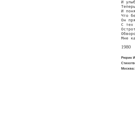
И улыб
Теперь
И поня
Что бе
Он пря
С тех 
Острот
Обворо
Мне к
1980
Рюрик И
Стихотв
Москва: