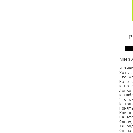
Р
МИХА
Я знаю
Хоть л
Его ул
На это
И пото
Легко 
И любо
Что с
И толь
Понять
Как он
На это
Однажд
«Я ра
Он на 