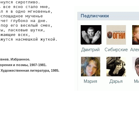
нулся сиротливо.

 все ясно стало мне,

л я в одно мгновенье,

спощадное мученье

чет глубоко на дне.

пор его веселый смех,

ы, ласковые шутки,

жающие всех,

ажутся насмешкой жуткой.
внев. Избранное.
орения и поэмы, 1907-1981.
 Художественная литература, 1985.