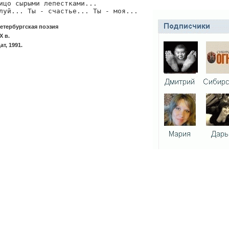
ицо сырыми лепестками...

луй... Ты - счастье... Ты - моя...
етербургская поэзия
X в.
т, 1991.