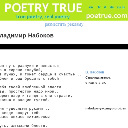
разместить рекламу
ладимир Набоков
ен путь разлуки и ненастья,

а в сирени голубой,

В. Набоков
в лучах, и тонет сердце в счастье...

Страница автора:
блен и рад бродить с тобой.

стихи, статьи.
ебя твоей влюбленной власти

вы, простертой надо мной...

ором взор и глядя в очи страсти,

камью в акации густой.

ня чудесными руками...

nabokov-ya-znayu-projden
 везде вокруг тебя

ными живыми мотыльками...

уть, алмазами блестя,

nabokov/ya-znayu-projden