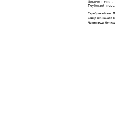
Щекочет мне л
Глубокий поце
Серебряный век. П
конца XIX-начала X
Ленинград: Ленизда