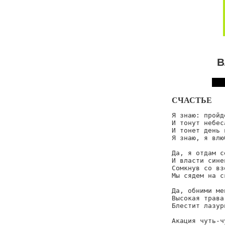
В
СЧАСТЬЕ
Я знаю: пройд
И тонут небес
И тонет день 
Я знаю, я влю
Да, я отдам с
И власти сине
Сомкнув со вз
Мы сядем на с
Да, обними ме
Высокая трава
Блестит лазур
Акация чуть-ч