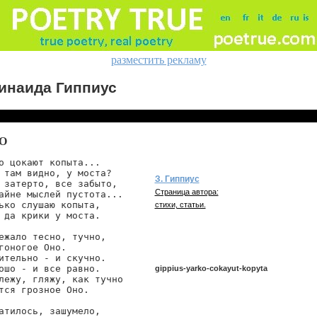
разместить рекламу
инаида Гиппиус
О
о цокают копыта...

 там видно, у моста?

З. Гиппиус
 затерто, все забыто,

Страница автора:
айне мыслей пустота...

ько слушаю копыта,

стихи, статьи.
 да крики у моста.

ежало тесно, тучно,

гоногое Оно.

ительно - и скучно.

ошо - и все равно.

gippius-yarko-cokayut-kopyta
лежу, гляжу, как тучно

тся грозное Оно.

атилось, зашумело,

gippius/yarko-cokayut-kopyta