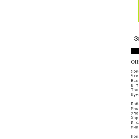
З
ОН
Ярк
Что
Все
В т
Тол
Шум
Поб
Мно
Упо
Хор
И с
Мчи
Пок