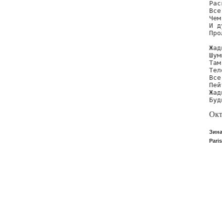
Рас
Все
Чем
И д
Про
Жад
Шум
Там
Тел
Все
Пей
Жад
Буд
Окт
Зина
Pari