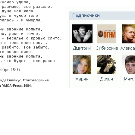
кусило удила,

 размыло, все разъело,

 душа моя жила.

уша в чужое тело

лилась - и умерла.

ны звонкие копыта,

но, дико и темно,

 - веселье с кровью слито,

о в тело вплетено...

 разбито, все забыто,

те новое вино!

ны звонкие копыта,

ь что будет - все равно!
ябрь 1905
ида Гиппиус. Стихотворения.
s: YMCA-Press, 1984.