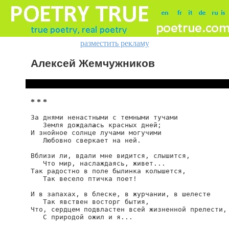
разместить рекламу
Алексей Жемчужников
* * *
За днями ненастными с темными тучами

   Земля дождал
а
сь красных дней;

И знойное солнце лучами могучими

   Любовно сверкает на ней.

Вблизи ли, вдали мне видится, слышится,

   Что мир, наслаждаясь, живет...

Так радостно в поле былинка колышется,

   Так весело птичка поет!

И в запахах, в блеске, в журчании, в шелесте

   Так явствен восторг бытия,

Что, сердцем подвластен всей жизненной прелести,

   С природой ожил и я...
