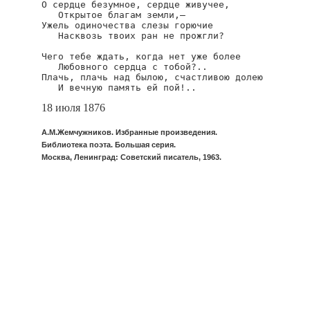
О сердце безумное, сердце живучее,

   Открытое благам земли,—

Ужель одиночества слезы горючие

   Насквозь твоих ран не прожгли?

Чего тебе ждать, когда нет уже более

   Любовного сердца с тобой?..

Плачь, плачь над былою, счастливою долею

   И вечную память ей пой!..
18 июля 1876
А.М.Жемчужников. Избранные произведения.
Библиотека поэта. Большая серия.
Москва, Ленинград: Советский писатель, 1963.