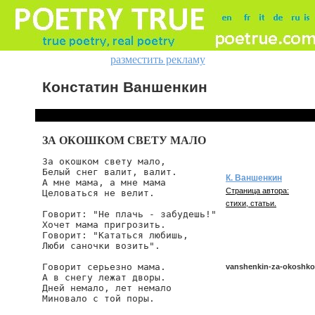
разместить рекламу
Констатин Ваншенкин
ЗА ОКОШКОМ СВЕТУ МАЛО
За окошком свету мало,

Белый снег валит, валит.

К. Ваншенкин
А мне мама, а мне мама

Страница автора:
Целоваться не велит.

стихи, статьи.
Говорит: "Не плачь - забудешь!"

Хочет мама пригрозить.

Говорит: "Кататься любишь,

Люби саночки возить".

Говорит серьезно мама.

vanshenkin-za-okoshk
А в снегу лежат дворы.

Дней немало, лет немало

Миновало с той поры.

vanshenkin/za-okoshkom