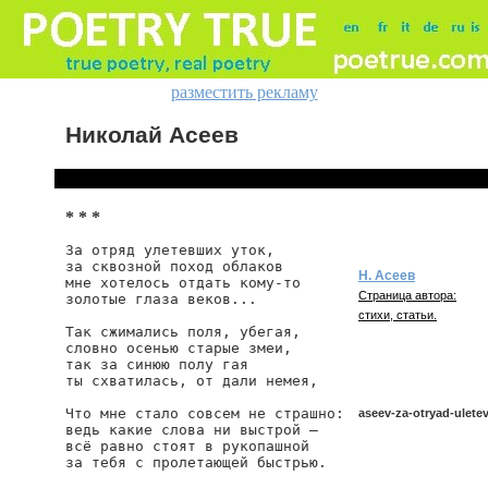
разместить рекламу
Николай Асеев
* * *
За отряд улетевших уток,

за сквозной поход облаков

Н. Асеев
мне хотелось отдать кому-то

Страница автора:
золотые глаза веков...

стихи, статьи.
Так сжимались поля, убегая,

словно осенью старые змеи,

так за синюю полу гая

ты схватилась, от дали немея,

Что мне стало совсем не страшно:

aseev-za-otryad-ulete
ведь какие слова ни выстрой —

всё равно стоят в рукопашной

за тебя с пролетающей быстрью.

aseev/za-otryad-uletevs