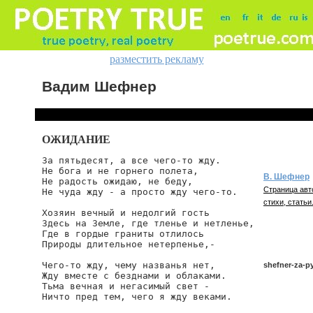
разместить рекламу
Вадим Шефнер
ОЖИДАНИЕ
За пятьдесят, а все чего-то жду.

Не бога и не горнего полета,

В. Шефнер
Не радость ожидаю, не беду,

Страница авт
Не чуда жду - а просто жду чего-то.

стихи, статьи
Хозяин вечный и недолгий гость

Здесь на Земле, где тленье и нетленье,

Где в гордые граниты отлилось

Природы длительное нетерпенье,-

Чего-то жду, чему названья нет,

shefner-za-p
Жду вместе с безднами и облаками.

Тьма вечная и негасимый свет -

Ничто пред тем, чего я жду веками.

shefner/za-py