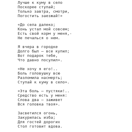
Лучше к куму в село

Поскорее ступай;

Только завтра, смотри,

Погостить заезжай!»

«До села далеко;

Конь устал мой совсем;

Есть свой корм у меня,-

Не печалься о нем.

Я вчера в городке

Долго был — все купил;

Вот подарок тебе,

Что давно посулил».

«Не хочу я его!..

Боль головушку всю

Разломила насмерть;

Ступай к куму в село».

«Эта боль — пустяки!..

Средство есть у меня:

Слова два — заживет

Вся головка твоя».

Засветился огонь,

Закурилась изба;

Для гостей дорогих

Стол готовит вдова.
