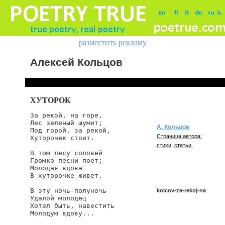
разместить рекламу
Алексей Кольцов
ХУТОРОК
За рекой, на горе,

Лес зеленый шумит;

А. Кольцов
Под горой, за рекой,

Страница автора:
Хуторочек стоит.

стихи, статьи.
В том лесу соловей

Громко песни поет;

Молодая вдова

В хуторочке живет.

В эту ночь-полуночь

kolcov-za-rekoj-na
Удалой молодец

Хотел быть, навестить

Молодую вдову...

kolcov/za-rekoj-na