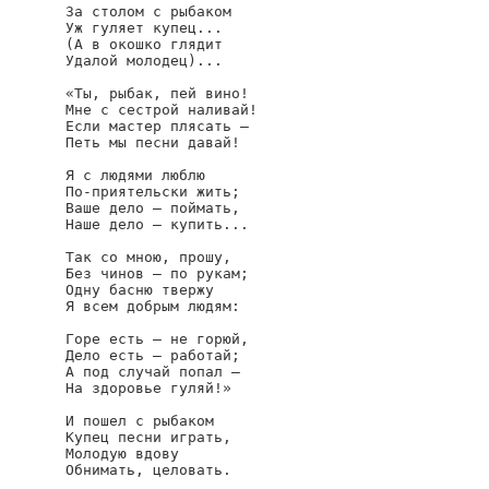
За столом с рыбаком

Уж гуляет купец...

(А в окошко глядит

Удалой молодец)...

«Ты, рыбак, пей вино!

Мне с сестрой наливай!

Если мастер плясать —

Петь мы песни давай!

Я с людями люблю

По-приятельски жить;

Ваше дело — поймать,

Наше дело — купить...

Так со мною, прошу,

Без чинов — по рукам;

Одну басню твержу

Я всем добрым людям:

Горе есть — не горюй,

Дело есть — работай;

А под случай попал —

На здоровье гуляй!»

И пошел с рыбаком

Купец песни играть,

Молодую вдову

Обнимать, целовать.
