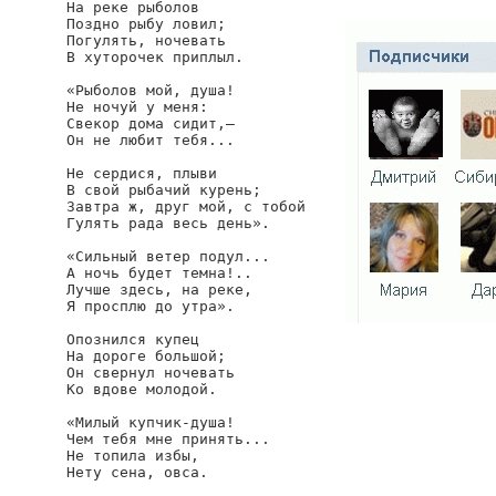
На реке рыболов

Поздно рыбу ловил;

Погулять, ночевать

В хуторочек приплыл.

«Рыболов мой, душа!

Не ночуй у меня:

Свекор дома сидит,—

Он не любит тебя...

Не сердися, плыви

В свой рыбачий курень;

Завтра ж, друг мой, с тобой

Гулять рада весь день».

«Сильный ветер подул...

А ночь будет темна!..

Лучше здесь, на реке,

Я просплю до утра».

Опознился купец

На дороге большой;

Он свернул ночевать

Ко вдове молодой.

«Милый купчик-душа!

Чем тебя мне принять...

Не топила избы,

Нету сена, овса.
