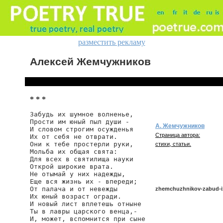
разместить рекламу
Алексей Жемчужников
* * *
Забудь их шумное волненье,

Прости им юный пыл души -

А. Жемчужников
И словом строгим осужденья

Страница автора:
Их от себя не отврати.

Они к тебе простерли руки,

стихи, статьи.
Мольба их общая свята:

Для всех в святилища науки

Открой широкие врата.

Не отымай у них надежды,

Еще вся жизнь их - впереди;

От палача и от невежды

zhemchuzhnikov-zabud-
Их юный возраст огради.

И новый лист вплетешь отныне

Ты в лавры царского венца,-

И, может, вспомнится при сыне

zhemchuzhnikov/zabud-ix