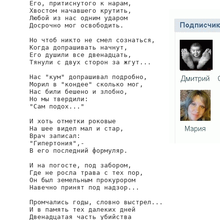
Его, притиснутого к нарам,

Хвостом начавшего крутить,

Любой из нас одним ударом

Досрочно мог освободить.

Но чтоб никто не смел сознаться,

Когда допрашивать начнут,

Его душили все двенадцать,

Тянули с двух сторон за жгут...

Нас "кум" допрашивал подробно,

Морил в "кондее" сколько мог,

Нас били бешено и злобно,

Но мы твердили:

"Сам подох..."

И хоть отметки роковые

На шее видел мал и стар,

Врач записал:

"Гипертония",-

В его последний формуляр.

И на погосте, под забором,

Где не росла трава с тех пор,

Он был земельным прокурором

Навечно принят под надзор...

Промчались годы, словно выстрел...

И в память тех далеких дней

Двенадцатая часть убийства
