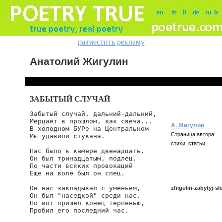
разместить рекламу
Анатолий Жигулин
ЗАБЫТЫЙ СЛУЧАЙ
Забытый случай, дальний-дальний,

Мерцает в прошлом, как свеча...

А. Жигулин
В холодном БУРе на Центральном

Страница автора:
Мы удавили стукача.

стихи, статьи.
Нас было в камере двенадцать.

Он был тринадцатым, подлец.

По части всяких провокаций

Еще на воле был он спец.

Он нас закладывал с уменьем,

zhigulin-zabytyj-slu
Он был "наседкой" среди нас.

Но вот пришел конец терпенью,

Пробил его последний час.

zhigulin/zabytyj-slucha