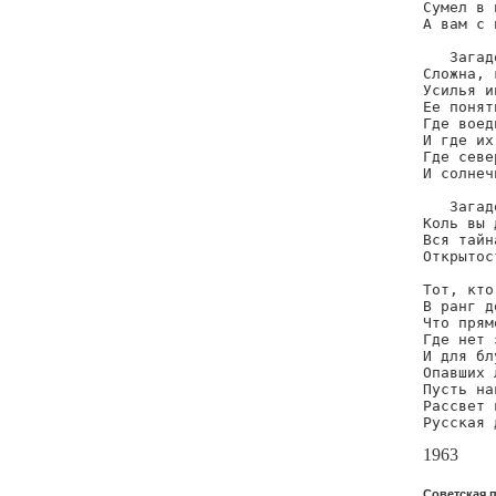
Сумел в 
А вам с 
   Загад
Сложна, 
Усилья и
Ее понят
Где воед
И где их
Где севе
И солнеч
   Загад
Коль вы 
Вся тайн
Открытос
Тот, кто
В ранг д
Что прям
Где нет 
И для бл
Опавших 
Пусть на
Рассвет 
Русская 
1963
Советская п