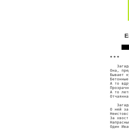
Е
* * *
   Загад
Она, пре
Бывает к
Бетонные
А то вдр
Прозрачн
А то лет
Отчаянна
   Загад
О ней за
Неистовс
За хвост
Напрасны
Один Ива