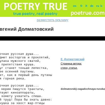
разместить рекламу
вгений Долматовский
очная русская душа...

дмет восторгов и проклятий,

Е. Долматовский
улака мужского сжатей,

Страница автора:
 препятствия круша.

уг станет тоньше лепестка,

стихи, статьи.
ее осенней паутины.

ит, как в первый день путины

я горная река.

очная русская душа...

 морем пишутся трактаты,

dolmatovskij-zagadochnaya-russk
твуют киноаппараты,

 комету ухватить спеша.

й труд! Пора бы знать давно:

нушка за хвост жар-птицы

dolmatovskij/zagadochnaya-russkaya