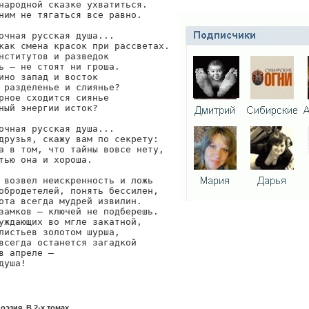
народной сказке ухватиться.

ним не тягаться все равно.

очная русская душа...

как смена красок при рассветах.

нститутов и разведок

ь — не стоят ни гроша.

ино запад и восток

 разделенье и слиянье?

рное сходится сиянье

ный энергии исток?

очная русская душа...

друзья, скажу вам по секрету:

а в том, что тайны вовсе нету,

тью она и хороша.

 возвел неискренность и ложь

обродетелей, понять бессилен,

ота всегда мудрей извилин.

замков — ключей не подберешь.

уждающих во мгле закатной,

листьев золотом шурша,

всегда останется загадкой

в апреле —

душа!
оэзия. В 2-х томах.