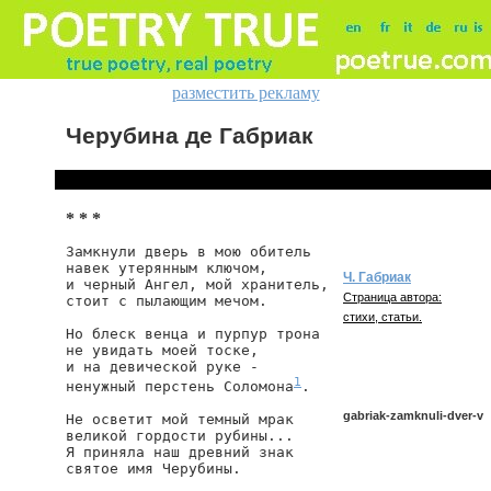
разместить рекламу
Черубина де Габриак
* * *
Замкнули дверь в мою обитель

навек утерянным ключом,

Ч. Габриак
и черный Ангел, мой хранитель,

Страница автора:
стоит с пылающим мечом.

стихи, статьи.
Но блеск венца и пурпур трона

не увидать моей тоске,

и на девической руке -

1
ненужный перстень Соломона
.

gabriak-zamknuli-dver-v
Не осветит мой темный мрак

великой гордости рубины...

Я приняла наш древний знак

святое имя Черубины.
gabriak/zamknuli-dver-v