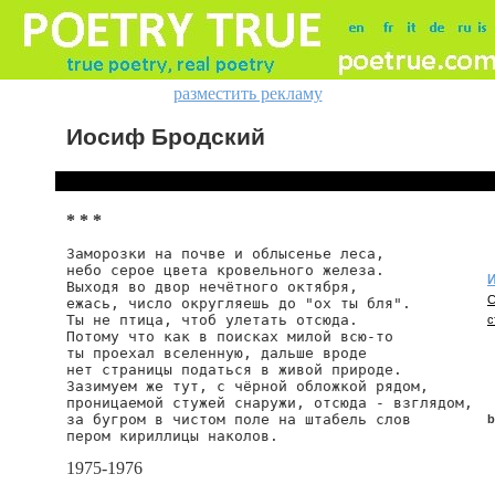
разместить рекламу
Иосиф Бродский
* * *
Заморозки на почве и облысенье леса,

небо серое цвета кровельного железа.

И
Выходя во двор нечётного октября,

С
ежась, число округляешь до "ох ты бля".

Ты не птица, чтоб улетать отсюда.

с
Потому что как в поисках милой всю-то

ты проехал вселенную, дальше вроде

нет страницы податься в живой природе.

Зазимуем же тут, с чёрной обложкой рядом,

проницаемой стужей снаружи, отсюда - взглядом,

за бугром в чистом поле на штабель слов

b
пером кириллицы наколов.
1975-1976
b