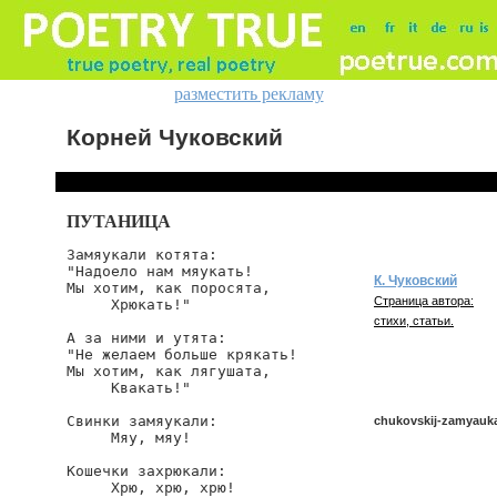
разместить рекламу
Корней Чуковский
ПУТАНИЦА
Замяукали котята:

"Надоело нам мяукать!

К. Чуковский
Мы хотим, как поросята,

Страница автора:
     Хрюкать!"

стихи, статьи.
А за ними и утята:

"Не желаем больше крякать!

Мы хотим, как лягушата,

     Квакать!"

Свинки замяукали:

chukovskij-zamyauka
     Мяу, мяу!

Кошечки захрюкали:

     Хрю, хрю, хрю!

chukovskij/zamyaukali