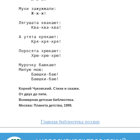
Мухи зажужжали:

     Ж-ж-ж!

Лягушата квакают:

     Ква-ква-ква!

А утята крякают:

     Кря-кря-кря!

Поросята хрюкают:

     Хрю-хрю-хрю!

Мурочку баюкают

Милую мою:

     Баюшки-баю!

     Баюшки-баю!
Корней Чуковский. Стихи и сказки.
От двух до пяти.
Всемирная детская библиотека.
Москва: Планета детства, 1999.
Главная библиотека поэзии