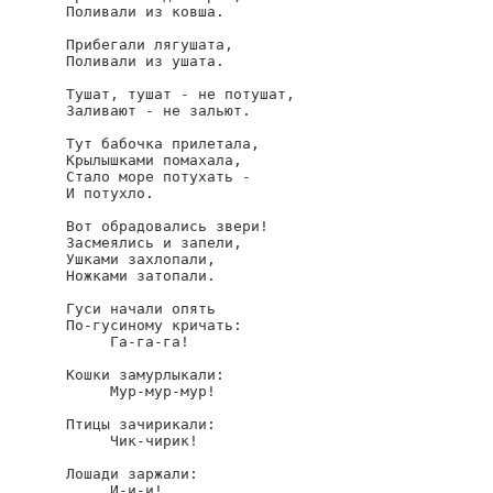
Поливали из ковша.

Прибегали лягушата,

Поливали из ушата.

Тушат, тушат - не потушат,

Заливают - не зальют.

Тут бабочка прилетала,

Крылышками помахала,

Стало море потухать -

И потухло.

Вот обрадовались звери!

Засмеялись и запели,

Ушками захлопали,

Ножками затопали.

Гуси начали опять

По-гусиному кричать:

     Га-га-га!

Кошки замурлыкали:

     Мур-мур-мур!

Птицы зачирикали:

     Чик-чирик!

Лошади заржали:

     И-и-и!
