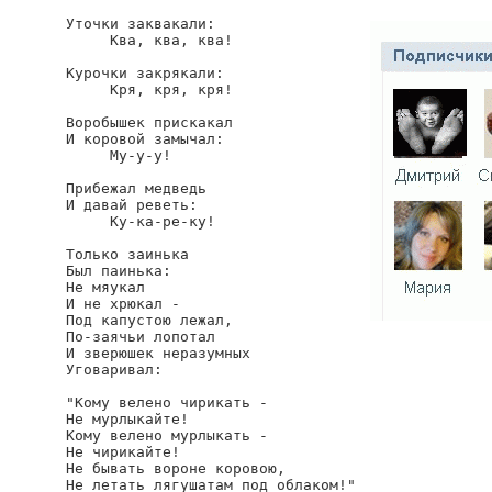
Уточки заквакали:

     Ква, ква, ква!

Курочки закрякали:

     Кря, кря, кря!

Воробышек прискакал

И коровой замычал:

     Му-у-у!

Прибежал медведь

И давай реветь:

     Ку-ка-ре-ку!

Только заинька

Был паинька:

Не мяукал

И не хрюкал -

Под капустою лежал,

По-заячьи лопотал

И зверюшек неразумных

Уговаривал:

"Кому велено чирикать -

Не мурлыкайте!

Кому велено мурлыкать -

Не чирикайте!

Не бывать вороне коровою,

Не летать лягушатам под облаком!"
