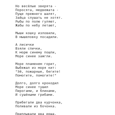
Но весёлые зверята -

Поросята, медвежата -

Пуще прежнего шалят,

Зайца слушать не хотят.

Рыбы по полю гуляют,

Жабы по небу летают,

Мыши кошку изловили,

В мышеловку посадили.

А лисички

Взяли спички,

К морю синему пошли,

Море синее зажгли.

Море пламенем горит,

Выбежал из моря кит:

"Эй, пожарные, бегите!

Помогите, помогите!"

Долго, долго крокодил

Море синее тушил

Пирогами, и блинами,

И сушёными грибами.

Прибегали два курчонка,

Поливали из бочонка.

Приплывали два ерша,
