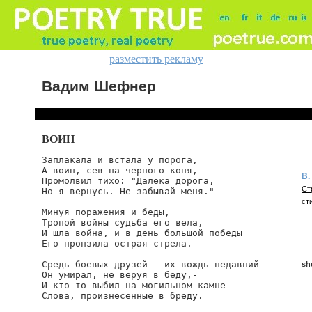
разместить рекламу
Вадим Шефнер
ВОИН
Заплакала и встала у порога,

А воин, сев на черного коня,

В.
Промолвил тихо: "Далека дорога,

Ст
Но я вернусь. Не забывай меня."

ст
Минуя поражения и беды,

Тропой войны судьба его вела,

И шла война, и в день большой победы

Его пронзила острая стрела.

Средь боевых друзей - их вождь недавний -

sh
Он умирал, не веруя в беду,-

И кто-то выбил на могильном камне

Слова, произнесенные в бреду.

she