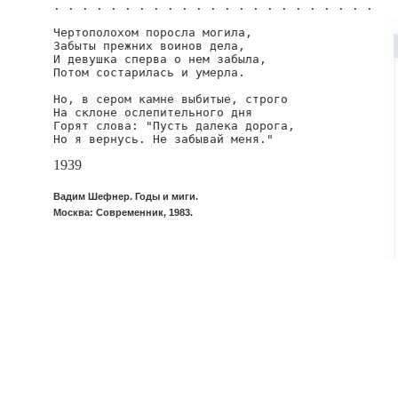
. . . . . . . . . . . . . . . . . . . . . . .

Чертополохом поросла могила,

Забыты прежних воинов дела,

И девушка сперва о нем забыла,

Потом состарилась и умерла.

Но, в сером камне выбитые, строго

На склоне ослепительного дня

Горят слова: "Пусть далека дорога,

Но я вернусь. Не забывай меня."
1939
Вадим Шефнер. Годы и миги.
Москва: Современник, 1983.