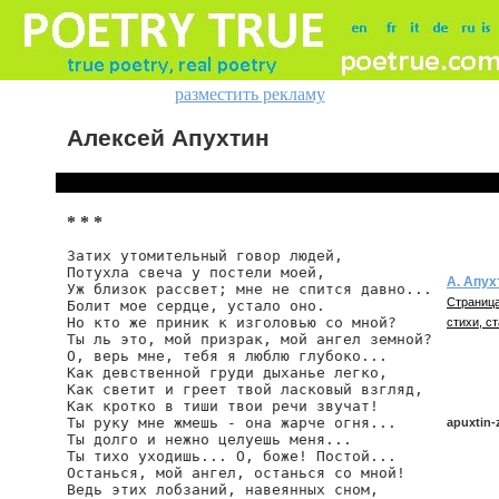
разместить рекламу
Алексей Апухтин
* * *
Затих утомительный говор людей,

Потухла свеча у постели моей,

А. Апух
Уж близок рассвет; мне не спится давно...

Страница
Болит мое сердце, устало оно.

Но кто же приник к изголовью со мной?

стихи, ст
Ты ль это, мой призрак, мой ангел земной?

О, верь мне, тебя я люблю глубоко...

Как девственной груди дыханье легко,

Как светит и греет твой ласковый взгляд,

Как кротко в тиши твои речи звучат!

Ты руку мне жмешь - она жарче огня...

apuxtin-
Ты долго и нежно целуешь меня...

Ты тихо уходишь... О, боже! Постой...

Останься, мой ангел, останься со мной!

Ведь этих лобзаний, навеянных сном,

apuxtin/z