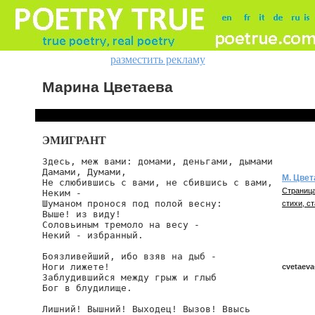
разместить рекламу
Марина Цветаева
ЭМИГРАНТ
Здесь, меж вами: домами, деньгами, дымами

Дамами, Думами,

М. Цвет
Не слюбившись с вами, не сбившись с вами,

Страница
Неким -

Шуманом пронося под полой весну:

стихи, ст
Выше! из виду!

Соловьиным тремоло на весу -

Некий - избранный.

Боязливейший, ибо взяв на дыб -

Ноги лижете!

cvetaev
Заблудившийся между грыж и глыб

Бог в блудилище.

Лишний! Вышний! Выходец! Вызов! Ввысь

cvetaeva