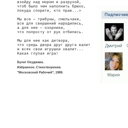
взойду над мором и разрухой,

чтоб было чем наполнить брюхо,

покуда спорите, кто прав...»

Мы все — трибуны, смельчаки,

все для свершений народились,

а для нее — озорники,

что попросту от рук отбились.

Мы для нее как детвора,

что средь двора друг друга валит

и всяк свои игрушки хвалит...

Какая глупая игра!
Булат Окуджава.
Избранное. Стихотворения.
"Московский Рабочий", 1989.