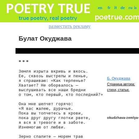
разместить рекламу
Булат Окуджава
* * *
Земля изрыта вкривь и вкось.

Ее, сквозь выстрелы и пенье,

Б. Окуджава
я спрашиваю: «Как терпенье?

Страница автора:
Хватает? Не оборвалось —

выслушивать все наши бредни

стихи, статьи.
о том, кто первый, кто последний?»

Она мне шепчет горячо:

«Я вас жалею, дурачье.

Пока вы топчетесь в крови,

пока друг другу глотки рвете,

okudzhava-zemlya-i
я вся в тревоге и в заботе.

Изнемогаю от любви.

Зерно спалите — морем трав

okudzhava/zemlya-iz