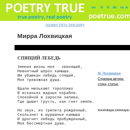
разместить рекламу
Мирра Лохвицкая
СПЯЩИЙ ЛЕБЕДЬ
Земная жизнь моя - звенящий,

Невнятный шорох камыша.

М. Лохвицкая
Им убаюкан лебедь спящий,

Страница автора:
Моя тревожная душа.

стихи, статьи.
Вдали мелькают торопливо

В исканьях жадных корабли.

Спокойной в заросли залива,

Где дышит грусть, как гнет земли.

Но звук, из трепета рожденный,

loxvickaya-zemnaya
Скользнет в шуршанье камыша -

И дрогнет лебедь пробужденный,

Моя бессмертная душа.

loxvickaya/zemnaya-