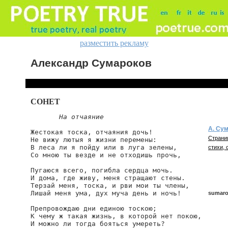
разместить рекламу
Александр Сумароков
СОНЕТ
На отчаяние
А. Су
Жестокая тоска, отчаяния дочь!

Страни
Не вижу лютыя я жизни перемены:

В леса ли я пойду или в луга зелены,

стихи, 
Со мною ты везде и не отходишь прочь,

Пугаюся всего, погибла сердца мочь.

И дома, где живу, меня стращают стены.

Терзай меня, тоска, и рви мои ты члены,

Лишай меня ума, дух муча день и ночь!

sumaro
Препровождаю дни единою тоскою;

К чему ж такая жизнь, в которой нет покою,

И можно ли тогда бояться умереть?

sumarok