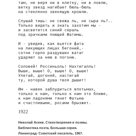
там, не веря ни в клетку, ни в ловлю,

ветку звезд нагибает бюль-бюль

на стеклянно звенящую кровлю.

Слушай тишь: не свежа ль, не сыра ль?..

Только видеть и знать захотим мы -

и засветится синий сераль

под зрачками поющей Фатимы.

И - увидев, как вьется фата

на ликующих лицах бегоний,-

сотни горло раздувших ватаг

ударяют за нею в погоню.

Соловей! Россиньоль! Нахтигалль!

Выше, выше! О, выше! О, выше!

Улетай, догоняй, настигай

ту, которой душа твоя дышит!

Им - навек заблудиться впотьмах,

только к нам, только к нам это ближе,

к нам ладонями тянет Фатьма

и счастливыми, росами брызжет.
1922
Николай Асеев. Стихотворения и поэмы.
Библиотека поэта. Большая серия.
Ленинград: Советский писатель, 1967.