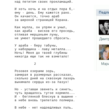
над петитом своих прокламаций.

И хоть ночь и на отдых пора б,-

ему - день. Ему кажется рано.

Он качается, точно араб

за широкой страницей Корана.

Как мулла, он упрям и уныл,

как араба - висков его проседь,

отливая мерцаньем луны,

не умеет прошедшего сбросить.

У араба - беру табуны,

у наборщика - лаву металла...

Ночь! Меня до твоей глубины

никогда еще так не взметало!

          2

Розовея озерами зорь,

замирая в размерных рассказах,

сколько дней на сквозную лазорь

вынимало сердца из-за пазух!

Но - уставши звенеть и синеть,

чуть вращалось тугое кормило...

И - беглянкой блеснув в вышине -

в небе вновь трепетало полмира.

В небе - нет надоедливых пуль,
