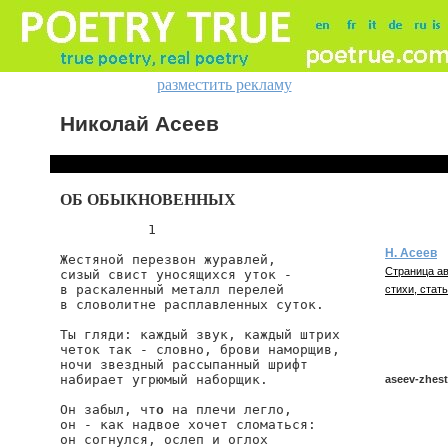
разместить рекламу
Николай Асеев
ОБ ОБЫКНОВЕННЫХ
           1

Н. Асеев
Жестяной перезвон журавлей,

Страница ав
сизый свист уносящихся уток -

в раскаленный металл перелей

стихи, стать
в словолитне расплавленных суток.

Ты гляди: каждый звук, каждый штрих

четок так - словно, брови наморщив,

ночи звездный рассыпанный шрифт

набирает угрюмый наборщик.

aseev-zhest
Он забыл, чт
о
 на плечи легло,

он - как надвое хочет сломаться:

он согнулся, ослеп и оглох

aseev/zhest