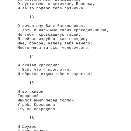
Отпусти меня к деточкам, Ванечка,

Я за то подарю тебе пряничка.

     13

Отвечал ему Ваня Васильчиков:

- Хоть и жаль мне твоих крокодильчиков,

Но тебя, кровожадную гадину,

Я сейчас изрублю, как говядину.

Мне, обжора, жалеть тебя нечего:

Много мяса ты съел человечьего.

     14

И сказал крокодил:

- Всё, что я проглотил,

Я обратно отдам тебе с радостью!

     15

И вот живой

Городовой

Явился вмиг перед толпой:

Утроба Крокодила

Ему не повредила.

     16

И Дружок

В один прыжок
