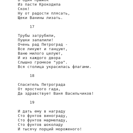
Из пасти Крокодила

Скок!

Ну от радости плясать,

Щеки Ванины лизать.

     17

Трубы затрубили,

Пушки запалили!

Очень рад Петроград -

Все ликуют и танцуют,

Ваню милого целуют,

И из каждого двора

Слышно громкое "ура".

Вся столица украсилась флагами.

     18

Спаситель Петрограда

От яростного гада,

Да здравствует Ваня Васильчиков!

     19

И дать ему в награду

Сто фунтов винограду,

Сто фунтов мармеладу,

Сто фунтов шоколаду

И тысячу порций мороженого!
