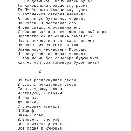
- Я с детишками намучилась одна:

То Кокошенька Лелёшеньку разит,

То Лелёшенька Кокошеньку тузит.

А Тотошенька сегодня нашалил:

Выпил целую бутылочку чернил.

На колени я поставила его

И без сладкого оставила его.

У Кокошеньки всю ночь был сильный жар:

Проглотил он по ошибке самовар,-

Да, спасибо, наш аптекарь Бегемот

Положил ему лягушку на живот.-

Опечалился несчастный Крокодил

И слезу себе на брюхо уронил:

- Как же мы без самовара будем жить?

Как же чай без самовара будем пить?

         2

Но тут распахнулися двери,

В дверях показалися звери:

Гиены, удавы, слоны,

И страусы, и кабаны,

И Слониха-

Щеголиха,

Стопудовая купчиха,

И Жираф -

Важный граф,

Вышиною с телеграф,-

Всё приятели-друзья,

Всё родня и кумовья.
