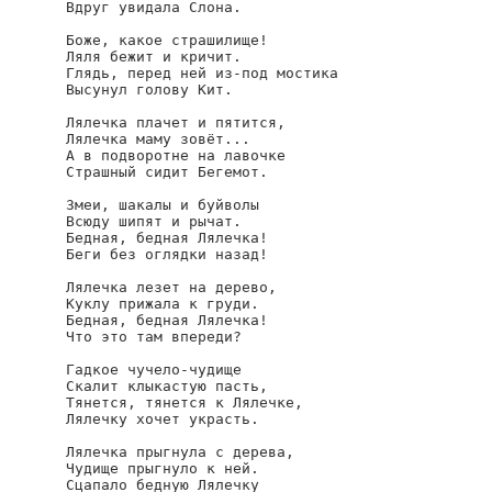
Вдруг увидала Слона.

Боже, какое страшилище!

Ляля бежит и кричит.

Глядь, перед ней из-под мостика

Высунул голову Кит.

Лялечка плачет и пятится,

Лялечка маму зовёт...

А в подворотне на лавочке

Страшный сидит Бегемот.

Змеи, шакалы и буйволы

Всюду шипят и рычат.

Бедная, бедная Лялечка!

Беги без оглядки назад!

Лялечка лезет на дерево,

Куклу прижала к груди.

Бедная, бедная Лялечка!

Что это там впереди?

Гадкое чучело-чудище

Скалит клыкастую пасть,

Тянется, тянется к Лялечке,

Лялечку хочет украсть.

Лялечка прыгнула с дерева,

Чудище прыгнуло к ней.

Сцапало бедную Лялечку
