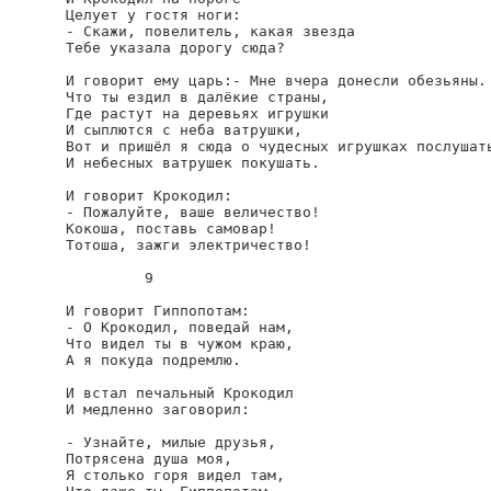
Целует у гостя ноги:

- Скажи, повелитель, какая звезда

Тебе указала дорогу сюда?

И говорит ему царь:- Мне вчера донесли обезьяны.

Что ты ездил в далёкие страны,

Где растут на деревьях игрушки

И сыплются с неба ватрушки,

Вот и пришёл я сюда о чудесных игрушках послушать
И небесных ватрушек покушать.

И говорит Крокодил:

- Пожалуйте, ваше величество!

Кокоша, поставь самовар!

Тотоша, зажги электричество!

         9

И говорит Гиппопотам:

- О Крокодил, поведай нам,

Что видел ты в чужом краю,

А я покуда подремлю.

И встал печальный Крокодил

И медленно заговорил:

- Узнайте, милые друзья,

Потрясена душа моя,

Я столько горя видел там,
