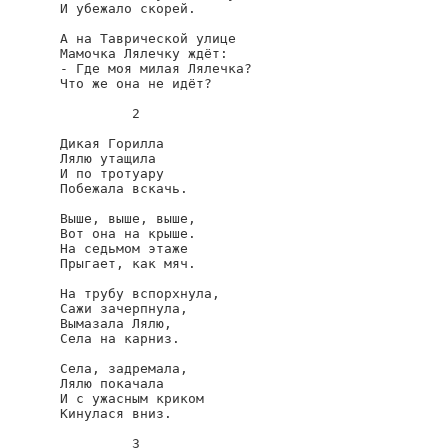
И убежало скорей.

А на Таврической улице

Мамочка Лялечку ждёт:

- Где моя милая Лялечка?

Что же она не идёт?

         2

Дикая Горилла

Лялю утащила

И по тротуару

Побежала вскачь.

Выше, выше, выше,

Вот она на крыше.

На седьмом этаже

Прыгает, как мяч.

На трубу вспорхнула,

Сажи зачерпнула,

Вымазала Лялю,

Села на карниз.

Села, задремала,

Лялю покачала

И с ужасным криком

Кинулася вниз.

         3
