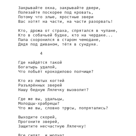
Закрывайте окна, закрывайте двери,

Полезайте поскорее под кровать,

Потому что злые, яростные звери

Вас хотят на части, на части разорвать!

Кто, дрожа от страха, спрятался в чулане,

Кто в собачьей будке, кто на чердаке...

Папа схоронился в старом чемодане,

Дядя под диваном, тётя в сундуке.

         4

Где найдётся такой

Богатырь удалой,

Что побьёт крокодилово полчище?

Кто из лютых когтей

Разъярённых зверей

Нашу бедную Лялечку вызволит?

Где же вы, удальцы,

Молодцы-храбрецы?

Что же вы, словно тр
у
сы, попрятались?

Выходите скорей,

Прогоните зверей,

Защитите несчастную Лялечку!

Все сидят, и молчат,
