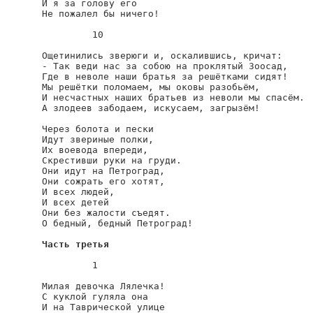
И я за голову его

Не пожалел бы ничего!

         10

Ощетинились зверюги и, оскалившись, кричат:

- Так веди нас за собою на проклятый Зоосад,

Где в неволе наши братья за решётками сидят!

Мы решётки поломаем, мы оковы разобьём,

И несчастных наших братьев из неволи мы спасём.

А злодеев забодаем, искусаем, загрызём!

Через болота и пески

Идут звериные полки,

Их воевода впереди,

Скрестивши руки на груди.

Они идут на Петроград,

Они сожрать его хотят,

И всех людей,

И всех детей

Они без жалости съедят.

О бедный, бедный Петроград!

Часть третья
         1

Милая девочка Лялечка!

С куклой гуляла она

И на Таврической улице
