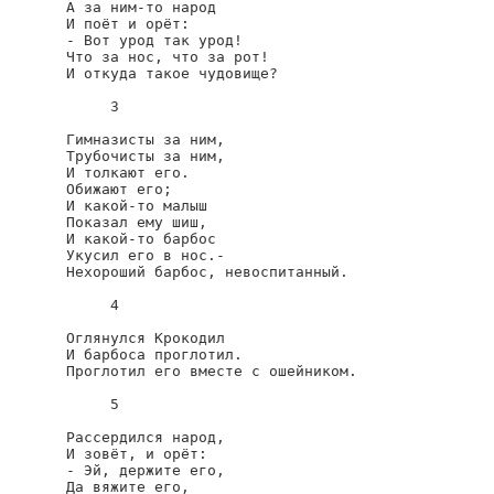
А за ним-то народ

И поёт и орёт:

- Вот урод так урод!

Что за нос, что за рот!

И откуда такое чудовище?

     3

Гимназисты за ним,

Трубочисты за ним,

И толкают его.

Обижают его;

И какой-то малыш

Показал ему шиш,

И какой-то барбос

Укусил его в нос.-

Нехороший барбос, невоспитанный.

     4

Оглянулся Крокодил

И барбоса проглотил.

Проглотил его вместе с ошейником.

     5

Рассердился народ,

И зовёт, и орёт:

- Эй, держите его,

Да вяжите его,
