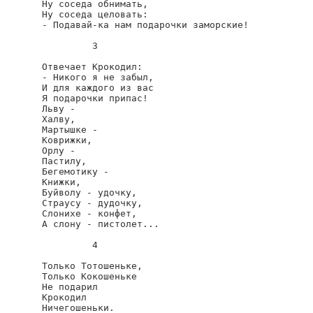
Ну соседа обнимать,

Ну соседа целовать:

- Подавай-ка нам подарочки заморские!

         3

Отвечает Крокодил:

- Никого я не забыл,

И для каждого из вас

Я подарочки припас!

Льву -

Халву,

Мартышке -

Коврижки,

Орлу -

Пастилу,

Бегемотику -

Книжки,

Буйволу - удочку,

Страусу - дудочку,

Слонихе - конфет,

А слону - пистолет...

         4

Только Тотошеньке,

Только Кокошеньке

Не подарил

Крокодил

Ничегошеньки.
