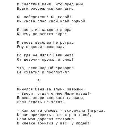
И счастлив Ваня, что пред ним

Враги рассеялись как дым.

Он победитель! Он герой!

Он снова спас свой край родной.

И вновь из каждого двора

К нему доносится "ура".

И вновь весёлый Петроград

Ему подносит шоколад.

Но где же Ляля? Ляли нет!

От девочки пропал и след!

Что, если жадный Крокодил

Её схватил и проглотил?

         6

Кинулся Ваня за злыми зверями:

- Звери, отдайте мне Лялю назад!-

Бешено звери сверкают глазами,

Лялю отдать не хотят.

- Как же ты смеешь,- вскричала Тигрица,

К нам приходить за сестрою твоей,

Если моя дорогая сестрица

В клетке томится у вас, у людей!
