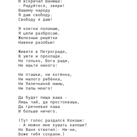
И вскричал Ванюша:

- Радуйтеся, звери!

Вашему народу

Я даю свободу.

Свободу я даю!

Я клетки поломаю,

Я цепи разбросаю.

Железные решётки

Навеки разобью!

Живите в Петрограде,

В уюте и прохладе.

Но только, Бога ради,

Не ешьте никого:

Ни пташки, ни котёнка,

Ни малого ребёнка,

Ни Лялечкиной мамы,

Ни папы моего!

Да будет пища ваша -

Лишь чай, да простокваша,

Да гречневая каша

И больше ничего.

(Тут голос раздался Кокоши:

- А можно мне кушать калоши?

Но Ваня ответил:- Ни-ни,

Боже тебя сохрани.)
