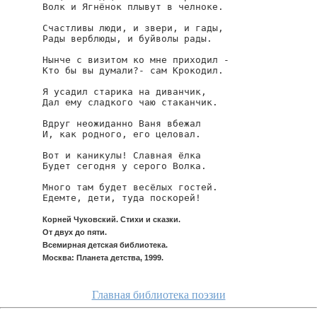
Волк и Ягнёнок плывут в челноке.

Счастливы люди, и звери, и гады,

Рады верблюды, и буйволы рады.

Нынче с визитом ко мне приходил -

Кто бы вы думали?- сам Крокодил.

Я усадил старика на диванчик,

Дал ему сладкого чаю стаканчик.

Вдруг неожиданно Ваня вбежал

И, как родного, его целовал.

Вот и каникулы! Славная ёлка

Будет сегодня у серого Волка.

Много там будет весёлых гостей.

Едемте, дети, туда поскорей!
Корней Чуковский. Стихи и сказки.
От двух до пяти.
Всемирная детская библиотека.
Москва: Планета детства, 1999.
Главная библиотека поэзии