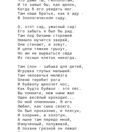
Что даже ты, Гиппопотам,

И то завыл бы, как щенок,

Когда б его увидеть мог.

Там наши братья, как в аду -

В Зоологическом саду.

О, этот сад, ужасный сад!

Его забыть я был бы рад.

Там под бичами сторожей

Немало мучится зверей,

Они стенают, и зовут,

И цепи тяжкие грызут,

Но им не вырваться сюда

Из тесных клеток никогда.

Там слон - забава для детей,

Игрушка глупых малышей.

Там человечья мелюзга

Оленю теребит рога

И буйволу щекочет нос,

Как будто буйвол - это пёс.

Вы помните, меж нами жил

Один весёлый крокодил...

Он мой племянник. Я его

Любил, как сына своего.

Он был проказник, и плясун,

И озорник, и хохотун,

А ныне там передо мной,

Измученный, полуживой,

В лохани грязной он лежал
