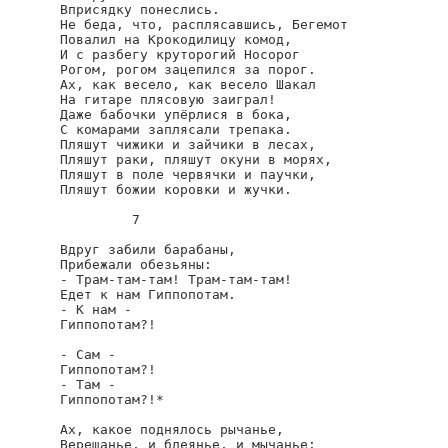
Вприсядку понеслись.

Не беда, что, расплясавшись, Бегемот

Повалил на Крокодилицу комод,

И с разбегу круторогий Носорог

Рогом, рогом зацепился за порог.

Ах, как весело, как весело Шакал

На гитаре плясовую заиграл!

Даже бабочки упёрлися в бока,

С комарами заплясали трепака.

Пляшут чижики и зайчики в лесах,

Пляшут раки, пляшут окуни в морях,

Пляшут в поле червячки и паучки,

Пляшут божии коровки и жучки.

         7

Вдруг забили барабаны,

Прибежали обезьяны:

- Трам-там-там! Трам-там-там!

Едет к нам Гиппопотам.

- К нам -

Гиппопотам?!

- Сам -

Гиппопотам?!

- Там -

Гиппопотам?!*

Ах, какое поднялось рычанье,

Верещанье, и блеянье, и мычанье:
