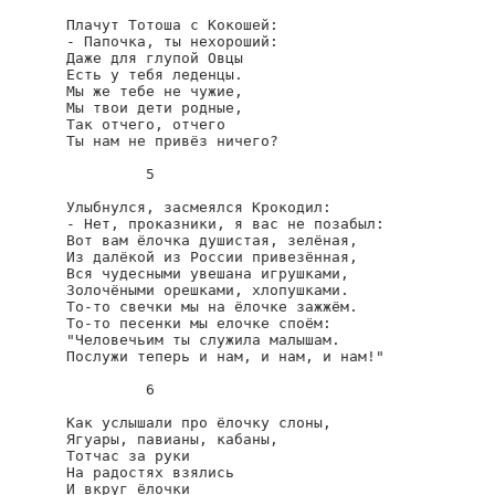
Плачут Тотоша с Кокошей:

- Папочка, ты нехороший:

Даже для глупой Овцы

Есть у тебя леденцы.

Мы же тебе не чужие,

Мы твои дети родные,

Так отчего, отчего

Ты нам не привёз ничего?

         5

Улыбнулся, засмеялся Крокодил:

- Нет, проказники, я вас не позабыл:

Вот вам ёлочка душистая, зелёная,

Из далёкой из России привезённая,

Вся чудесными увешана игрушками,

Золочёными орешками, хлопушками.

То-то свечки мы на ёлочке зажжём.

То-то песенки мы елочке споём:

"Человечьим ты служила малышам.

Послужи теперь и нам, и нам, и нам!"

         6

Как услышали про ёлочку слоны,

Ягуары, павианы, кабаны,

Тотчас за руки

На радостях взялись

И вкруг ёлочки
