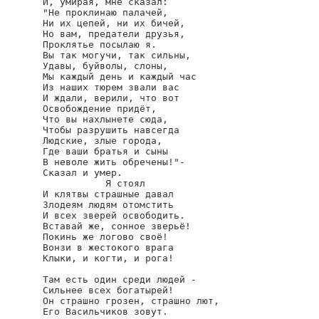
И, умирая, мне сказал:

"Не проклинаю палачей,

Ни их цепей, ни их бичей,

Но вам, предатели друзья,

Проклятье посылаю я.

Вы так могучи, так сильны,

Удавы, буйволы, слоны,

Мы каждый день и каждый час

Из наших тюрем звали вас

И ждали, верили, что вот

Освобождение придёт,

Что вы нахлынете сюда,

Чтобы разрушить навсегда

Людские, злые города,

Где ваши братья и сыны

В неволе жить обречены!"-

Сказал и умер.

           Я стоял

И клятвы страшные давал

Злодеям людям отомстить

И всех зверей освободить.

Вставай же, сонное зверьё!

Покинь же логово своё!

Вонзи в жестокого врага

Клыки, и когти, и рога!

Там есть один среди людей -

Сильнее всех богатырей!

Он страшно грозен, страшно лют,

Его Васильчиков зовут.
