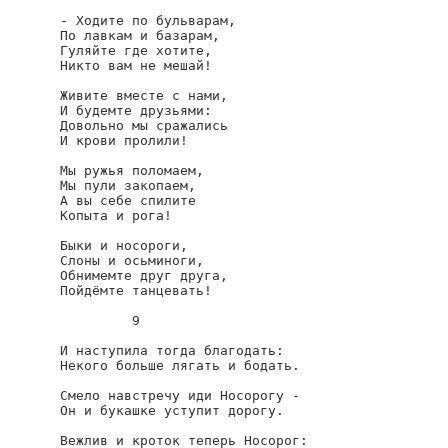
- Ходите по бульварам,

По лавкам и базарам,

Гуляйте где хотите,

Никто вам не мешай!

Живите вместе с нами,

И будемте друзьями:

Довольно мы сражались

И крови пролили!

Мы ружья поломаем,

Мы пули закопаем,

А вы себе спилите

Копыта и рога!

Быки и носороги,

Слоны и осьминоги,

Обнимемте друг друга,

Пойдёмте танцевать!

         9

И наступила тогда благодать:

Некого больше лягать и бодать.

Смело навстречу иди Носорогу -

Он и букашке уступит дорогу.

Вежлив и кроток теперь Носорог:
