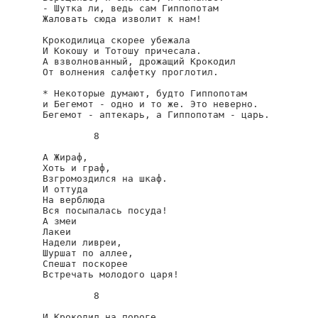
- Шутка ли, ведь сам Гиппопотам

Жаловать сюда изволит к нам!

Крокодилица скорее убежала

И Кокошу и Тотошу причесала.

А взволнованный, дрожащий Крокодил

От волнения салфетку проглотил.

* Некоторые думают, будто Гиппопотам

и Бегемот - одно и то же. Это неверно.

Бегемот - аптекарь, а Гиппопотам - царь.

         8

А Жираф,

Хоть и граф,

Взгромоздился на шкаф.

И оттуда

На верблюда

Вся посыпалась посуда!

А змеи

Лакеи

Надели ливреи,

Шуршат по аллее,

Спешат поскорее

Встречать молодого царя!

         8

И Крокодил на пороге
