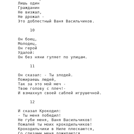
Лишь один

Гражданин

Не визжал,

Не дрожал -

Это доблестный Ваня Васильчиков.

     10

Он боец,

Молодец,

Он герой

Удалой:

Он без няни гуляет по улицам.

     11

Он сказал: - Ты злодей.

Пожираешь людей,

Так за это мой меч -

Твою голову с плеч!-

И взмахнул своей саблей игрушечной.

     12

И сказал Крокодил:

- Ты меня победил!

Не губи меня, Ваня Васильчиков!

Пожалей ты моих крокодильчиков!

Крокодильчики в Ниле плескаются,

Со слезами меня дожидаются,
