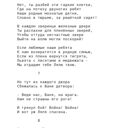
Нет, ты разбей эти гадкие клетки,

Где на потеху двуногих ребят

Наши родные мохнатые детки,

Словно в тюрьме, за решёткой сидят!

В каждом зверинце железные двери

Ты распахни для пленённых зверей,

Чтобы оттуда несчастные звери

Выйти на волю могли поскорей!

Если любимые наши ребята

К нам возвратятся в родную семью,

Если из плена вернутся тигрята,

Львята с лисятами и медвежата -

Мы отдадим тебе Лялю твою.

         7

Но тут из каждого двора

Сбежалась к Ване детвора:

- Веди нас, Ваня, на врага.

Нам не страшны его рога!

И грянул бой! Война! Война!

И вот уж Ляля спасена.

         8
