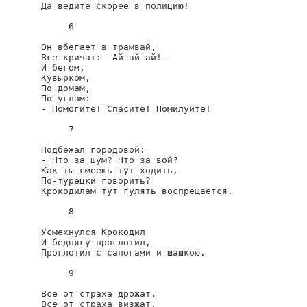
Да ведите скорее в полицию!

     6

Он вбегает в трамвай,

Все кричат:- Ай-ай-ай!-

И бегом,

Кувырком,

По домам,

По углам:

- Помогите! Спасите! Помилуйте!

     7

Подбежал городовой:

- Что за шум? Что за вой?

Как ты смеешь тут ходить,

По-турецки говорить?

Крокодилам тут гулять воспрещается.

     8

Усмехнулся Крокодил

И беднягу проглотил,

Проглотил с сапогами и шашкою.

     9

Все от страха дрожат.

Все от страха визжат.
