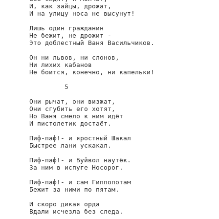
И, как зайцы, дрожат,

И на улицу носа не высунут!

Лишь один гражданин

Не бежит, не дрожит -

Это доблестный Ваня Васильчиков.

Он ни львов, ни слонов,

Ни лихих кабанов

Не боится, конечно, ни капельки!

         5

Они рычат, они визжат,

Они сгубить его хотят,

Но Ваня смело к ним идёт

И пистолетик достаёт.

Пиф-паф!- и яростный Шакал

Быстрее лани ускакал.

Пиф-паф!- и Буйвол наутёк.

За ним в испуге Носорог.

Пиф-паф!- и сам Гиппопотам

Бежит за ними по пятам.

И скоро дикая орда

Вдали исчезла без следа.
