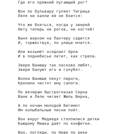
Где его прежний пугающий рог?

Вон по бульвару гуляет Тигрица

Ляля ни капли её не боится:

Что же бояться, когда у зверей

Нету теперь ни рогов, ни когтей!

Ваня верхом на Пантеру садится

И, торжествуя, по улице мчится.

Или возьмёт оседлает Орла

И в поднебесье летит, как стрела.

Звери Ванюшу так ласково любят,

Звери балуют его и голубят.

Волки Ванюше пекут пироги,

Кролики чистят ему сапоги.

По вечерам быстроглазая Серна

Ване и Ляле читает Жюль Верна,

А по ночам молодой Бегемот

Им колыбельные песни поёт.

Вон вкруг Медведя столпилися детки

Каждому Мишка даёт по конфетке.

Вон, погляди, по Неве по реке
