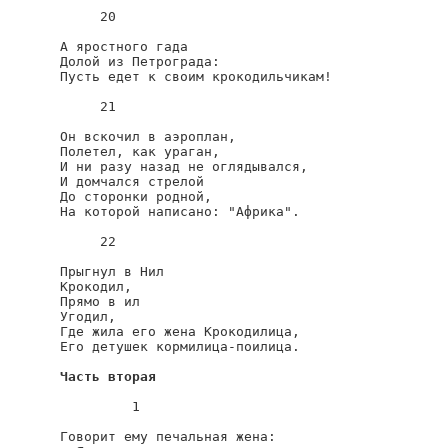
     20

А яростного гада

Долой из Петрограда:

Пусть едет к своим крокодильчикам!

     21

Он вскочил в аэроплан,

Полетел, как ураган,

И ни разу назад не оглядывался,

И домчался стрелой

До сторонки родной,

На которой написано: "Африка".

     22

Прыгнул в Нил

Крокодил,

Прямо в ил

Угодил,

Где жила его жена Крокодилица,

Его детушек кормилица-поилица.

Часть вторая
         1

Говорит ему печальная жена:
