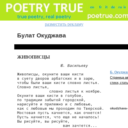
разместить рекламу
Булат Окуджава
ЖИВОПИСЦЫ
Ю. Васильеву
Б. Окуджа
Живописцы, окуните ваши кисти 

Страница ав
в суету дворов арбатских и в зарю, 

чтобы были ваши кисти словно листья. 

стихи, стать
Словно листья, 

              словно листья к ноябрю. 

Окуните ваши кисти в голубое, 

по традиции забытой городской, 

нарисуйте и прилежно и с любовью, 

как с любовью мы проходим по Тверской. 

okudzhava-
Мостовая пусть качнется, как очнется! 

Пусть начнется, что еще не началось! 

Вы рисуйте, вы рисуйте,

                    вам зачтется...

okudzhava/zh