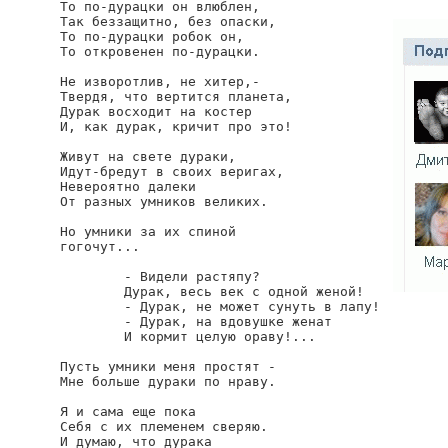
То по-дурацки он влюблен,

Так беззащитно, без опаски,

То по-дурацки робок он,

То откровенен по-дурацки.

Не изворотлив, не хитер,-

Твердя, что вертится планета,

Дурак восходит на костер

И, как дурак, кричит про это!

Живут на свете дураки,

Идут-бредут в своих веригах,

Невероятно далеки

От разных умников великих.

Но умники за их спиной

гогочут...

        - Видели растяпу?

        Дурак, весь век с одной женой!

        - Дурак, не может сунуть в лапу!

        - Дурак, на вдовушке женат

        И кормит целую ораву!...

Пусть умники меня простят -

Мне больше дураки по нраву.

Я и сама еще пока

Себя с их племенем сверяю.

И думаю, что дурака
