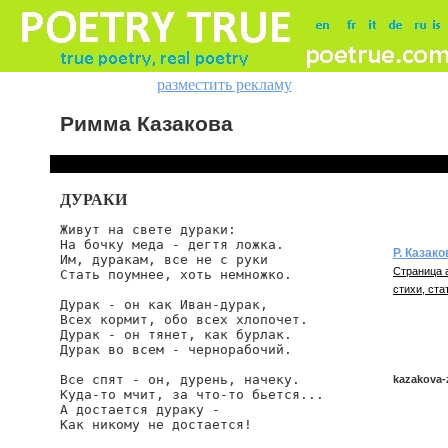
разместить рекламу
Римма Казакова
ДУРАКИ
Живут на свете дураки:

На бочку меда - дегтя ложка.

Р. Казако
Им, дуракам, все не с руки

Страница 
Стать поумнее, хоть немножко.

стихи, ста
Дурак - он как Иван-дурак,

Всех кормит, обо всех хлопочет.

Дурак - он тянет, как бурлак.

Дурак во всем - чернорабочий.

Все спят - он, дурень, начеку.

kazakova-
Куда-то мчит, за что-то бьется...

А достается дураку -

Как никому не достается!

kazakova/z