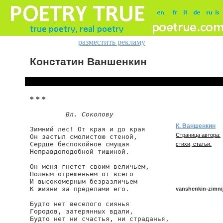
разместить рекламу
Констатин Ваншенкин
* * *
Вл. Соколову
К. Ваншенкин
Зимний лес! От края и до края

Страница автора:
Он застыл смолистою стеной,

Сердце беспокойное смущая

стихи, статьи.
Неправдоподобной тишиной.

Он меня гнетет своим величьем,

Полным отрешеньем от всего

И высокомерным безразличьем

К жизни за пределами его.

vanshenkin-zimnij
Будто нет веселого сиянья

Городов, затерянных вдали,

Будто нет ни счастья, ни страданья,

vanshenkin/zimnij-l