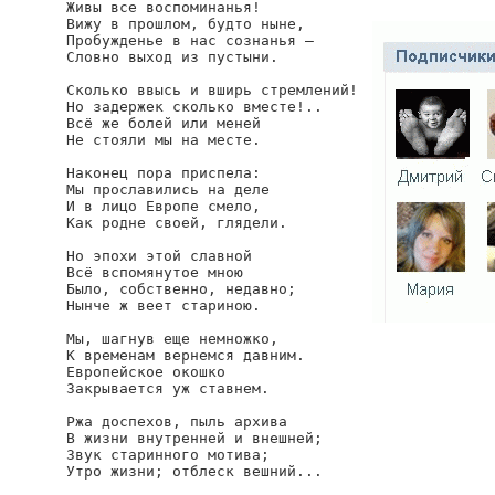
Живы все воспоминанья!

Вижу в прошлом, будто ныне,

Пробужденье в нас сознанья —

Словно выход из пустыни.

Сколько ввысь и вширь стремлений!

Но задержек сколько вместе!..

Всё же болей или меней

Не стояли мы на месте.

Наконец пора приспела:

Мы прославились на деле

И в лицо Европе смело,

Как родне своей, глядели.

Но эпохи этой славной

Всё вспомянутое мною

Было, собственно, недавно;

Нынче ж веет стариною.

Мы, шагнув еще немножко,

К временам вернемся давним.

Европейское окошко

Закрывается уж ставнем.

Ржа доспехов, пыль архива

В жизни внутренней и внешней;

Звук старинного мотива;

Утро жизни; отблеск вешний...
