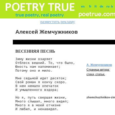
разместить рекламу
Алексей Жемчужников
ВЕСЕННЯЯ ПЕСНЬ
Зиму жизни озаряет

Отблеск вешний. То, что было,

А. Жемчужников
Юность нам напоминает;

Страница автора:
Потому оно и мило.

стихи, статьи.
Мне седьмой идет десяток;

Свой роман я кончу скоро.

В нем немало опечаток

И умышленного вздора;

Но я, путь свершая жизни,

zhemchuzhnikov-zim
Много слышал, много видел;

Много я в моей отчизне

И любил, и ненавидел.

zhemchuzhnikov/zimu-