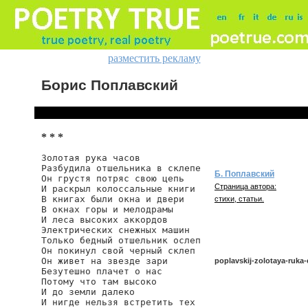
разместить рекламу
Борис Поплавский
* * *
Золотая рука часов

Разбудила отшельника в склепе

Б. Поплавский
Он грустя потряс свою цепь

Страница автора:
И раскрыл колоссальные книги

В книгах были окна и двери

стихи, статьи.
В окнах горы и мелодрамы

И леса высоких аккордов

Электрических снежных машин

Только бедный отшельник ослеп

Он покинул свой черный склеп

Он живет на звезде зари

poplavskij-zolotaya-ruka
Безутешно плачет о нас

Потому что там высоко

И до земли далеко

И нигде нельзя встретить тех

poplavskij/zolotaya-ruka-c