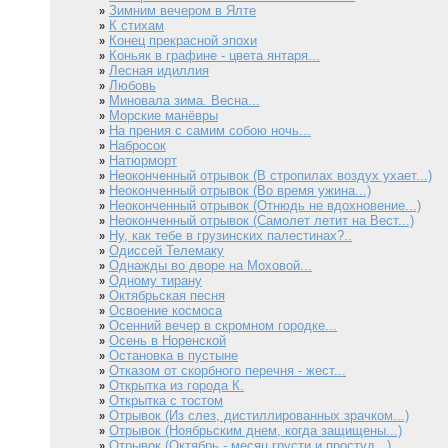
Зимним вечером в Ялте
»
К стихам
»
Конец прекрасной эпохи
»
Коньяк в графине - цвета янтаря...
»
Лесная идиллия
»
Любовь
»
Миновала зима. Весна...
»
Морские манёвры
»
На прения с самим собою ночь...
»
Набросок
»
Натюрморт
»
Неоконченный отрывок (В стропилах воздух ухает...)
»
Неоконченный отрывок (Во время ужина...)
»
Неоконченный отрывок (Отнюдь не вдохновение...)
»
Неоконченный отрывок (Самолет летит на Вест...)
»
Ну, как тебе в грузинских палестинах?..
»
Одиссей Телемаку
»
Однажды во дворе на Моховой...
»
Одному тирану
»
Октябрьская песня
»
Освоение космоса
»
Осенний вечер в скромном городке...
»
Осень в Норенской
»
Остановка в пустыне
»
Отказом от скорбного перечня - жест...
»
Открытка из города К.
»
Открытка с тостом
»
Отрывок (Из слез, дистиллированных зрачком...)
»
Отрывок (Ноябрьским днем, когда защищены...)
»
Отрывок (Октябрь - месяц грусти и простуд...)
»