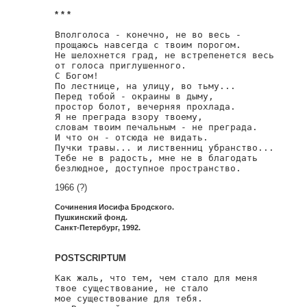
* * *
Вполголоса - конечно, не во весь -

прощаюсь навсегда с твоим порогом.

Не шелохнется град, не встрепенется весь

от голоса приглушенного.

С Богом!

По лестнице, на улицу, во тьму...

Перед тобой - окраины в дыму,

простор болот, вечерняя прохлада.

Я не преграда взору твоему,

словам твоим печальным - не преграда.

И что он - отсюда не видать.

Пучки травы... и лиственниц убранство...

Тебе не в радость, мне не в благодать

безлюдное, доступное пространство.
1966 (?)
Сочинения Иосифа Бродского.
Пушкинский фонд.
Санкт-Петербург, 1992.
POSTSCRIPTUM
Как жаль, что тем, чем стало для меня

твое существование, не стало

мое существование для тебя.
