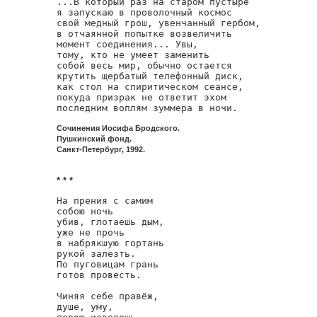
...В который раз на старом пустыре

я запускаю в проволочный космос

свой медный грош, увенчанный гербом,

в отчаянной попытке возвеличить

момент соединения... Увы,

тому, кто не умеет заменить

собой весь мир, обычно остается

крутить щербатый телефонный диск,

как стол на спиритическом сеансе,

покуда призрак не ответит эхом

последним воплям зуммера в ночи.
Сочинения Иосифа Бродского.
Пушкинский фонд.
Санкт-Петербург, 1992.
* * *
На прения с самим

собою ночь

убив, глотаешь дым,

уже не прочь

в набрякшую гортань

рукой залезть.

По пуговицам грань

готов провесть.

Чиняя себе правёж,

душе, уму,
