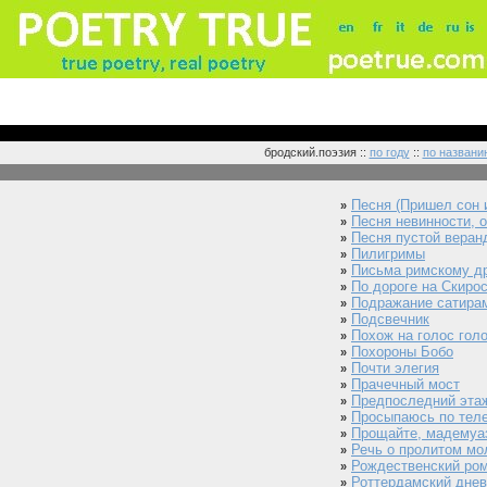
бродский.поэзия ::
по году
::
по названи
Песня (Пришел сон и
»
Песня невинности, о
»
Песня пустой веран
»
Пилигримы
»
Письма римскому д
»
По дороге на Скиро
»
Подражание сатира
»
Подсвечник
»
Похож на голос голо
»
Похороны Бобо
»
Почти элегия
»
Прачечный мост
»
Предпоследний этаж
»
Просыпаюсь по теле
»
Прощайте, мадемуа
»
Речь о пролитом мо
»
Рождественский ро
»
Роттердамский днев
»