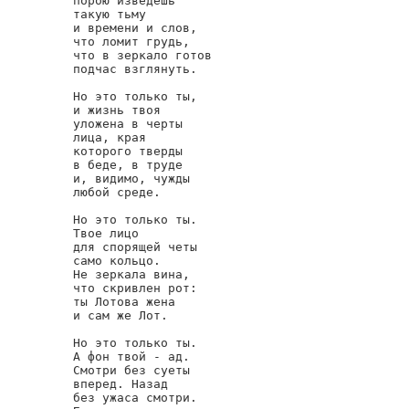
порою изведешь

такую тьму

и времени и слов,

что ломит грудь,

что в зеркало готов

подчас взглянуть.

Но это только ты,

и жизнь твоя

уложена в черты

лица, края

которого тверды

в беде, в труде

и, видимо, чужды

любой среде.

Но это только ты.

Твое лицо

для спорящей четы

само кольцо.

Не зеркала вина,

что скривлен рот:

ты Лотова жена

и сам же Лот.

Но это только ты.

А фон твой - ад.

Смотри без суеты

вперед. Назад

без ужаса смотри.
