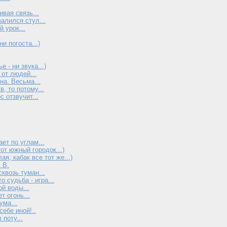
вая связь...
алился стул...
 урок...
и погоста...)
 - ни звука...)
от людей...
на. Весьма...
, то потому...
с отзвучит...
ет по углам...
от южный городок...)
я, кабак все тот же...)
 В.
квозь туман...
о судьба - игра...
й воды...
т огонь...
ума...
себе иной!..
 поту...