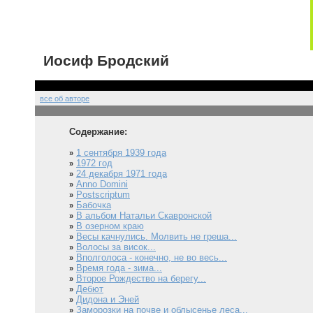
Иосиф Бродский
все об авторе
Содержание:
1 сентября 1939 года
»
1972 год
»
24 декабря 1971 года
»
Anno Domini
»
Postscriptum
»
Бабочка
»
В альбом Натальи Скавронской
»
В озерном краю
»
Весы качнулись. Молвить не греша...
»
Волосы за висок...
»
Вполголоса - конечно, не во весь...
»
Время года - зима...
»
Второе Рождество на берегу...
»
Дебют
»
Дидона и Эней
»
Заморозки на почве и облысенье леса...
»