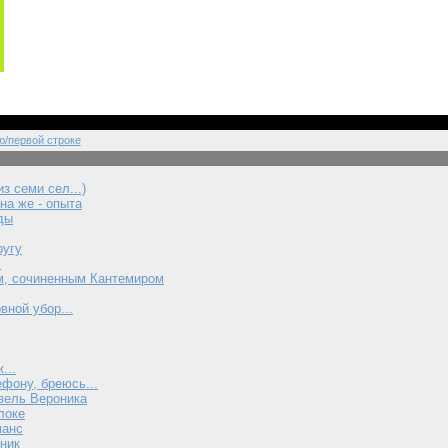
ю/первой строке
з семи сел...)
на же - опыта
ды
ругу
с
м, сочиненным Кантемиром
вной убор...
...
фону, бреюсь...
зель Вероника
локе
манс
ник