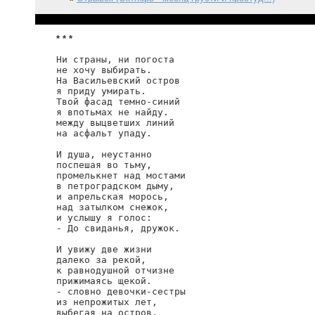
* * *
Ни страны, ни погоста

не хочу выбирать.

На Васильевский остров

я приду умирать.

Твой фасад темно-синий

я впотьмах не найду.

между выцветших линий

на асфальт упаду.

И душа, неустанно

поспешая во тьму,

промелькнет над мостами

в петроградском дыму,

и апрельская морось,

над затылком снежок,

и услышу я голос:

- До свиданья, дружок.

И увижу две жизни

далеко за рекой,

к равнодушной отчизне

прижимаясь щекой.

- словно девочки-сестры

из непрожитых лет,

выбегая на остров,
