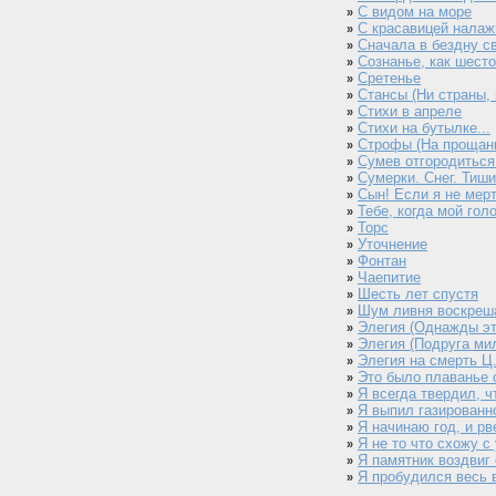
С видом на море
»
С красавицей налажи
»
Сначала в бездну св
»
Сознанье, как шестой
»
Сретенье
»
Стансы (Ни страны, н
»
Стихи в апреле
»
Стихи на бутылке...
»
Строфы (На прощанье
»
Сумев отгородиться 
»
Сумерки. Снег. Тиши
»
Сын! Если я не мертв
»
Тебе, когда мой голо
»
Торс
»
Уточнение
»
Фонтан
»
Чаепитие
»
Шесть лет спустя
»
Шум ливня воскреша
»
Элегия (Однажды эт
»
Элегия (Подруга мила
»
Элегия на смерть Ц.
»
Это было плаванье с
»
Я всегда твердил, чт
»
Я выпил газированно
»
Я начинаю год, и рве
»
Я не то что схожу с 
»
Я памятник воздвиг 
»
Я пробудился весь в
»