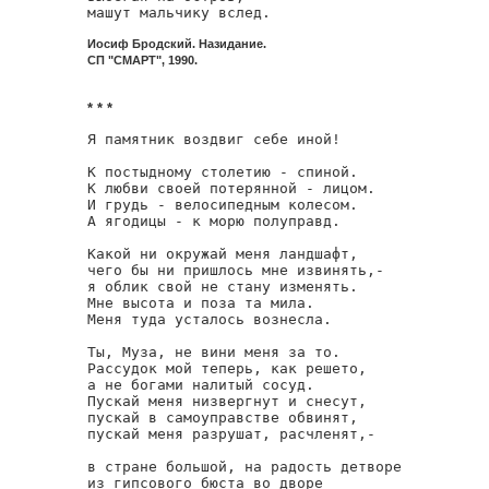
машут мальчику вслед.
Иосиф Бродский. Назидание.
СП "СМАРТ", 1990.
* * *
Я памятник воздвиг себе иной!

К постыдному столетию - спиной.

К любви своей потерянной - лицом.

И грудь - велосипедным колесом.

А ягодицы - к морю полуправд.

Какой ни окружай меня ландшафт,

чего бы ни пришлось мне извинять,-

я облик свой не стану изменять.

Мне высота и поза та мила.

Меня туда усталось вознесла.

Ты, Муза, не вини меня за то.

Рассудок мой теперь, как решето,

а не богами налитый сосуд.

Пускай меня низвергнут и снесут,

пускай в самоуправстве обвинят,

пускай меня разрушат, расчленят,-

в стране большой, на радость детворе

из гипсового бюста во дворе
