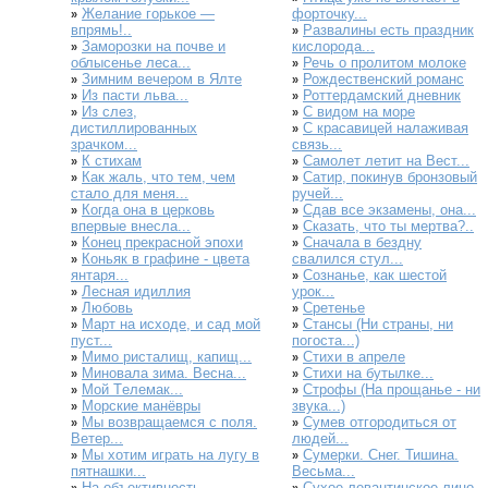
Желание горькое —
форточку...
»
впрямь!..
Развалины есть праздник
»
Заморозки на почве и
кислорода...
»
облысенье леса...
Речь о пролитом молоке
»
Зимним вечером в Ялте
Рождественский романс
»
»
Из пасти льва...
Роттердамский дневник
»
»
Из слез,
С видом на море
»
»
дистиллированных
С красавицей налаживая
»
зрачком...
связь...
К стихам
Самолет летит на Вест...
»
»
Как жаль, что тем, чем
Сатир, покинув бронзовый
»
»
стало для меня...
ручей...
Когда она в церковь
Сдав все экзамены, она...
»
»
впервые внесла...
Сказать, что ты мертва?..
»
Конец прекрасной эпохи
Сначала в бездну
»
»
Коньяк в графине - цвета
свалился стул...
»
янтаря...
Сознанье, как шестой
»
Лесная идиллия
урок...
»
Любовь
Сретенье
»
»
Март на исходе, и сад мой
Стансы (Ни страны, ни
»
»
пуст...
погоста...)
Мимо ристалищ, капищ...
Стихи в апреле
»
»
Миновала зима. Весна...
Стихи на бутылке...
»
»
Мой Tелемак...
Строфы (На прощанье - ни
»
»
Морские манёвры
звука...)
»
Мы возвращаемся с поля.
Сумев отгородиться от
»
»
Ветер...
людей...
Мы хотим играть на лугу в
Сумерки. Снег. Тишина.
»
»
пятнашки...
Весьма...
На объективность...
Сухое левантинское лицо...