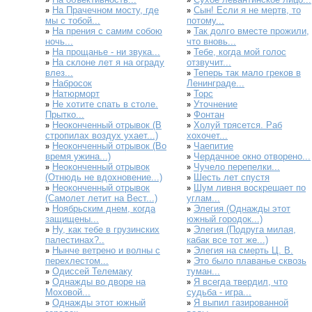
»
»
На Прачечном мосту, где
Сын! Если я не мертв, то
»
»
мы с тобой...
потому...
На прения с самим собою
Так долго вместе прожили,
»
»
ночь...
что вновь...
На прощанье - ни звука...
Тебе, когда мой голос
»
»
На склоне лет я на ограду
отзвучит...
»
влез...
Теперь так мало греков в
»
Набросок
Ленинграде...
»
Натюрморт
Торс
»
»
Не хотите спать в столе.
Уточнение
»
»
Прытко...
Фонтан
»
Неоконченный отрывок (В
Холуй трясется. Раб
»
»
стропилах воздух ухает...)
хохочет...
Неоконченный отрывок (Во
Чаепитие
»
»
время ужина...)
Чердачное окно отворено...
»
Неоконченный отрывок
Чучело перепелки...
»
»
(Отнюдь не вдохновение...)
Шесть лет спустя
»
Неоконченный отрывок
Шум ливня воскрешает по
»
»
(Самолет летит на Вест...)
углам...
Ноябрьским днем, когда
Элегия (Однажды этот
»
»
защищены...
южный городок...)
Ну, как тебе в грузинских
Элегия (Подруга милая,
»
»
палестинах?..
кабак все тот же...)
Нынче ветрено и волны с
Элегия на смерть Ц. В.
»
»
перехлестом...
Это было плаванье сквозь
»
Одиссей Телемаку
туман...
»
Однажды во дворе на
Я всегда твердил, что
»
»
Моховой...
судьба - игра...
Однажды этот южный
Я выпил газированной
»
»