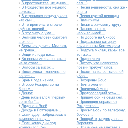
В пространстве, не дыша...
сел...)
»
В Рождество все немного
Песня невинности, она же -
»
»
волхвы...
опыта
В стропилах воздух ухает,
Песня пустой веранды
»
»
как сыч...
Пилигримы
»
В те времена, в стране
Письма римскому другу
»
»
зубных врачей...
Плывет в тоске
»
В эту зиму с ума...
необьяснимой...
»
Великий человек смотрел
По дороге на Скирос
»
»
в окно...
Подражание сатирам,
»
Весы качнулись. Молвить
сочиненным Кантемиром
»
не греша...
Подруга милая, кабак все
»
Вещи и люди нас...
тот же...
»
Во время ужина он встал
Подсвечник
»
»
из-за стола...
Потому что искусство
»
Волосы за висок...
поэзии требует слов...
»
Вполголоса - конечно, не
Похож на голос головной
»
»
во весь...
убор...
Время года - зима...
Похороны Бобо
»
»
Второе Рождество на
Почти элегия
»
»
берегу...
Прачечный мост
»
Дебют
Предпоследний этаж...
»
»
День назывался "первым
Пришел сон из семи сел...
»
»
сентября"...
Провинция справляет
»
Дидона и Эней
Рождество...
»
Дождь в Роттердаме...
Просыпаюсь по телефону,
»
»
Если вдруг забредаешь в
бреюсь...
»
каменную траву...
Прощайте, мадемуазель
»
Если кончу дни под
Вероника
»
крылом голубки...
Птица уже не влетает в
»