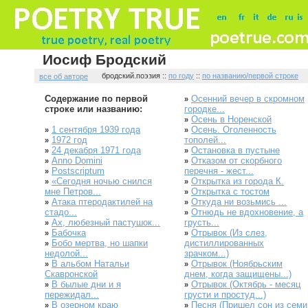
Иосиф Бродский
бродский.поэзия ::
по году
::
по названию/первой строке
все об авторе
Содержание по первой
Осенний вечер в скромном
»
строке или названию:
городке...
Осень в Норенской
»
1 сентября 1939 года
Осень. Оголенность
»
»
1972 год
тополей...
»
24 декабря 1971 года
Остановка в пустыне
»
»
Anno Domini
Отказом от скорбного
»
»
Postscriptum
перечня - жест...
»
«Сегодня ночью снился
Открытка из города К.
»
»
мне Петров...
Открытка с тостом
»
Атака птеродактилей на
Откуда ни возьмись ...
»
»
стадо...
Отнюдь не вдохновение, а
»
Ах, любезный пастушок...
грусть...
»
Бабочка
Отрывок (Из слез,
»
»
Бобо мертва, но шапки
дистиллированных
»
недолой...
зрачком...)
В альбом Натальи
Отрывок (Ноябрьским
»
»
Скавронской
днем, когда защищены...)
В былые дни и я
Отрывок (Октябрь - месяц
»
»
пережидал...
грусти и простуд...)
В озерном краю
Песня (Пришел сон из семи
»
»