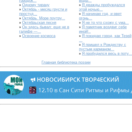
городок...
воды...
Одному тирану
Я дважды пробуждался
»
»
Октябрь - месяц грусти и
этой ночью...
»
простуд...
Я начинаю год, и рвет
»
Октябрь. Море поутру...
огонь...
»
Октябрьская песня
Я не то что схожу с ума...
»
»
Он здесь бывал: еще не в
Я памятник воздвиг себе
»
»
галифе —...
иной!..
Освоение космоса
Я покидаю город, как Тезей
»
»
...
Я пришел к Рождеству с
»
пустым карманом...
Я пробудился весь в поту...
»
Главная библиотека поэзии