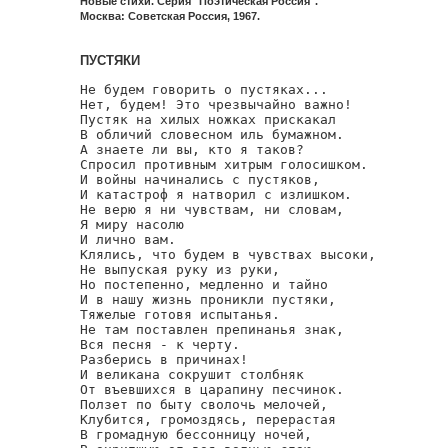
Новые стихи. Серия "Поэтическая Россия".
Москва: Советская Россия, 1967.
ПУСТЯКИ
Не будем говорить о пустяках...

Нет, будем! Это чрезвычайно важно!

Пустяк на хилых ножках прискакал

В обличий словесном иль бумажном.

А знаете ли вы, кто я таков?

Спросил противным хитрым голосишком.

И войны начинались с пустяков,

И катастроф я натворил с излишком.

Не верю я ни чувствам, ни словам,

Я миру насолю

И лично вам.

Клялись, что будем в чувствах высоки,

Не выпуская руку из руки,

Но постепенно, медленно и тайно

И в нашу жизнь проникли пустяки,

Тяжелые готовя испытанья.

Не там поставлен препинанья знак,

Вся песня - к черту.

Разберись в причинах!

И великана сокрушит столбняк

От въевшихся в царапину песчинок.

Ползет по быту сволочь мелочей,

Клубится, громоздясь, перерастая

В громадную бессонницу ночей,
