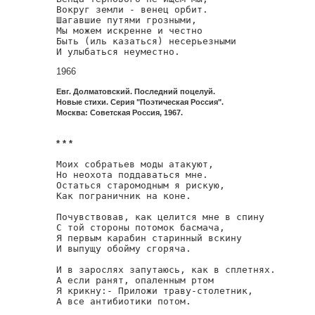
Вокруг земли - венец орбит.

Шагавшие путями грозными,

Мы можем искренне и честно

Быть (иль казаться) несерьезными

И улыбаться неуместно.
1966
Евг. Долматовский. Последний поцелуй.
Новые стихи. Серия "Поэтическая Россия".
Москва: Советская Россия, 1967.
* * *
Моих собратьев моды атакуют,

Но неохота поддаваться мне.

Остаться старомодным я рискую,

Как пограничник на коне.

Почувствовав, как целится мне в спину

С той стороны потомок басмача,

Я первым карабин старинный вскину

И выпущу обойму сгоряча.

И в зарослях запутаюсь, как в сплетнях.

А если ранят, опаленным ртом

Я крикну:- Приложи траву-столетник,

А все антибиотики потом.
