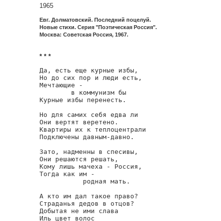
1965
Евг. Долматовский. Последний поцелуй.
Новые стихи. Серия "Поэтическая Россия".
Москва: Советская Россия, 1967.
* * *
Да, есть еще курные избы,

Но до сих пор и люди есть,

Мечтающие -

        в коммунизм бы

Курные избы перенесть.

Но для самих себя едва ли

Они вертят веретено.

Квартиры их к теплоцентрали

Подключены давным-давно.

Зато, надменны в спесивы,

Они решаются решать,

Кому лишь мачеха - Россия,

Тогда как им -

           родная мать.

А кто им дал такое право?

Страданья дедов в отцов?

Добытая не ими слава

Иль цвет волос
