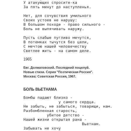
У атакующих спросите-ка

За пять минут до наступленья.

Нет, для сочувствия умильного

Своих устоев не нарушу:

В большом походе - право сильного -

Боль не выпячивать наружу.

Пусть слабые пугливо мечутся,

В потемках тычутся без цели,

С мечтою нашей человечеству

1965
Евг. Долматовский. Последний поцелуй.
Новые стихи. Серия "Поэтическая Россия".
Москва: Советская Россия, 1967.
БОЛЬ ВЬЕТНАМА
Бомбы падают близко -

               у самого сердца.

Не забыть, не забыться, товарищи, нам.

Разбомбленная старость,

          убитое детство -

Нашей жизни открытая рана -

                         Вьетнам.

Забывать не хочу
