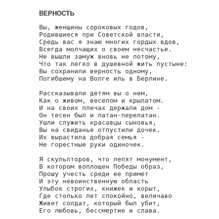
ВЕРНОСТЬ
Вы, женщины сороковых годов,

Родившиеся при Советской власти,

Средь вас я знаю многих гордых вдов,

Всегда молчащих о своем несчастье.

Не вышли замуж вновь не потому,

Что так легко в душевной жить пустыне:

Вы сохранили верность одному,

Погибшему на Волге иль в Берлине.

Рассказывали детям вы о нем,

Как о живом, веселом и крылатом.

И на своих плечах держали дом -

Он тесен был и латан-перелатан.

Ушли служить красавцы сыновья,

Вы на свиданье отпустили дочек.

Их вырастила добрая семья -

Не горестные руки одиночек.

Я скульпторов, что лепят монумент,

В котором воплощен Победы образ,

Прошу учесть среди ее примет

И эту невоинственную область

Улыбок строгих, книжек и корыт,

Где столько лет спокойно, величаво

Живет солдат, который был убит,
