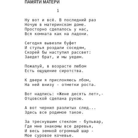
ПАМЯТИ МАТЕРИ
             1

Ну вот и всё. В последний раз

Ночую в материнском доме.

Просторно сделалось у нас,

Вся комната как на ладони.

Сегодня вывезли буфет

И стулья роздали соседям,

Скорей бы наступил рассвет:

Заедет брат, и мы уедем.

Пожалуй, в возрасте любом

Есть ощущение сиротства.

К двери я прислоняюсь лбом,

На ней внизу - отметки роста.

Вот надпись: «Жене десять лет»,-

Отцовской сделана рукою.

А вот чернил разлитых след...

Здесь все родимое такое.

За треснувшим стеклом - бульвар,

Где мне знакомы все деревья,

И весь земной огромный шар -

Мое суровое кочевье.
