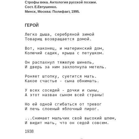
Строфы века. Антология русской поэзии.
Сост. Е.Евтушенко.
Минск, Москва: Полифакт, 1995.
ГЕРОЙ
Легко дыша, серебряной зимой

Товарищ возвращается домой.

Вот, наконец, и материнский дом,

Колючий садик, крыша с петушком.

Он распахнул тяжелую шинель,

И дверь за ним захлопнула метель.

Роняет штопку, суетится мать.

Какое счастье - сына обнимать.

У всех соседей - дочки и сыны,

А этот назван сыном всей страны!

Но ей одной сгибаться от тревог

И печь слоеный яблочный пирог.

...Снимает мальчик свой высокий шлем,

И видит мать, что он седой совсем.
1938