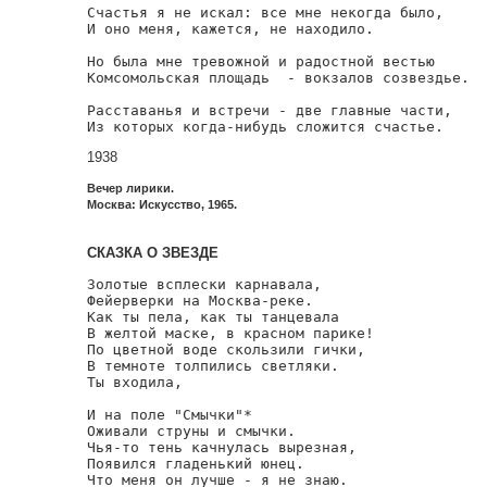
Счастья я не искал: все мне некогда было,

И оно меня, кажется, не находило.

Но была мне тревожной и радостной вестью

Комсомольская площадь  - вокзалов созвездье.

Расставанья и встречи - две главные части,

Из которых когда-нибудь сложится счастье.
1938
Вечер лирики.
Москва: Искусство, 1965.
СКАЗКА О ЗВЕЗДЕ
Золотые всплески карнавала,

Фейерверки на Москва-реке.

Как ты пела, как ты танцевала

В желтой маске, в красном парике!

По цветной воде скользили гички,

В темноте толпились светляки.

Ты входила,

И на поле "Смычки"*

Оживали струны и смычки.

Чья-то тень качнулась вырезная,

Появился гладенький юнец.

Что меня он лучше - я не знаю.
