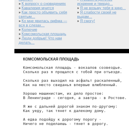
К вопросу о сновидениях
искренне и твердо...
»
Кавалерия мчится
Я не возьму тебя в кино...
»
»
Как просто объявить себя
Я слабости своей не
»
»
святым...
выдам...
Ко мне явилась рифма —
Я смогу!
»
»
вся в слезах...
Колючие
»
Комсомольская площадь
»
Люди добрые! Что нам
»
делать...
КОМСОМОЛЬСКАЯ ПЛОЩАДЬ
Комсомольская площадь - вокзалов созвездье.

Сколько раз я прощался с тобой при отъезде.

Сколько раз выходил на асфальт раскаленный,

Как на место свиданья впервые влюбленный.

Хорошо машинистам, их дело простое:

В Ленинграде - сегодня, а завтра - в Ростове.

Я же с дальней дорогой знаком по-другому:

Как уеду, так тянет к далекому дому.

А едва подойду к дорогому порогу -

Ничего не поделаешь - тянет в дорогу.
