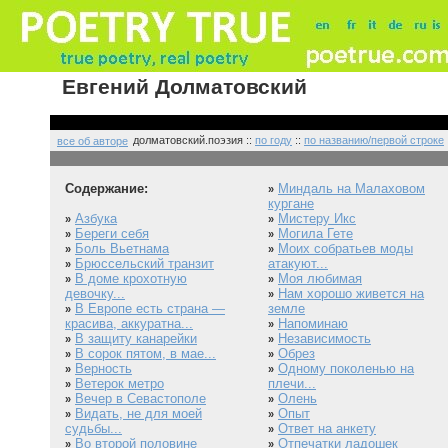
Евгений Долматовский
долматовский.поэзия ::
по году
::
по названию/первой строке
все об авторе
Содержание:
Миндаль на Малаховом
»
кургане
Азбука
Мистеру Икс
»
»
Береги себя
Могила Гете
»
»
Боль Вьетнама
Моих собратьев моды
»
»
Брюссельский транзит
атакуют...
»
В доме крохотную
Моя любимая
»
»
девочку...
Нам хорошо живется на
»
В Европе есть страна —
земле
»
красива, аккуратна...
Напоминаю
»
В защиту канарейки
Независимость
»
»
В сорок пятом, в мае...
Обрез
»
»
Верность
Одному поколенью на
»
»
Ветерок метро
плечи...
»
Вечер в Севастополе
Олень
»
»
Видать, не для моей
Опыт
»
»
судьбы...
Ответ на анкету
»
Во второй половине
Отпечатки ладошек
»
»