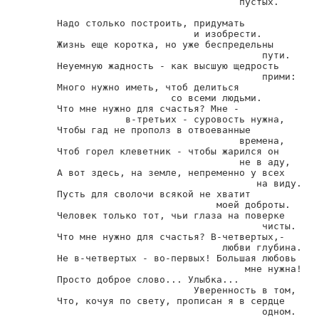
                                пустых.

Надо столько построить, придумать

                        и изобрести.

Жизнь еще коротка, но уже беспредельны

                                    пути.

Неуемную жадность - как высшую щедрость

                                    прими:

Много нужно иметь, чтоб делиться

                    со всеми людьми.

Что мне нужно для счастья? Мне -

            в-третьих - суровость нужна,

Чтобы гад не прополз в отвоеванные

                                времена,

Чтоб горел клеветник - чтобы жарился он

                                не в аду,

А вот здесь, на земле, непременно у всех

                                   на виду.

Пусть для сволочи всякой не хватит

                            моей доброты.

Человек только тот, чьи глаза на поверке

                                    чисты.

Что мне нужно для счастья? В-четвертых,-

                             любви глубина.

Не в-четвертых - во-первых! Большая любовь

                                 мне нужна!

Просто доброе слово... Улыбка...

                        Уверенность в том,

Что, кочуя по свету, прописан я в сердце

                                    одном.