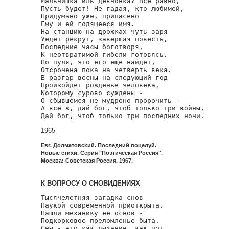
Мальчишка иль девчонка? Все равно,

Пусть будет! Не гадая, кто любимей,

Придумано уже, припасено

Ему и ей годящееся имя.

На станцию на дрожках чуть заря

Уедет рекрут, завершая повесть,

Последние часы боготворя,

К неотвратимой гибели готовясь.

Но пуля, что его еще найдет,

Отсрочена пока на четверть века.

В разгар весны на следующий год

Произойдет рожденье человека,

Которому сурово суждены -

О сбывшемся не мудрено пророчить -

А все ж, дай бог, чтоб только три войны,

1965
Евг. Долматовский. Последний поцелуй.
Новые стихи. Серия "Поэтическая Россия".
Москва: Советская Россия, 1967.
К ВОПРОСУ О СНОВИДЕНИЯХ
Тысячелетняя загадка снов

Наукой современной приоткрыта.

Нашли механику ее основ -

Подкорковое преломленье быта.

Сны - это как дыхание, как пот.
