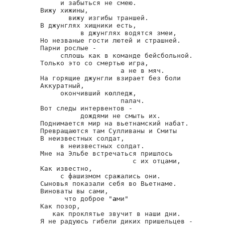
     и забыться не смею.

Вижу хижины,

       вижу изгибы траншей.

В джунглях хищники есть,

          в джунглях водятся змеи,

Но незваные гости лютей и страшней.

Парни рослые -

     сплошь как в команде бейсбольной.

Только это со смертью игра,

                    а не в мяч.

На горящие джунгли взирает без боли

Аккуратный,

     окончивший к
о
лледж,

                    палач.

Вот следы интервентов -

          дождями не смыть их.

Поднимается мир на вьетнамский набат.

Превращаются там Сулливаны и Смиты

В неизвестных солдат,

     в неизвестных солдат.

Мне на Эльбе встречаться пришлось

                       с их отцами,

Как известно,

     с фашизмом сражались они.

Сыновья показали себя во Вьетнаме.

Виноваты вы сами,

      что доброе "
а
ми"

Как позор,

   как проклятье звучит в наши дни.

Я не радуюсь гибели диких пришельцев -
