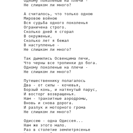
Одному поколенью на плечи -

Не слишком ли много?

А считалось, что только одною

Мировою войною

Вся судьба одного поколенья

Ограничена строго.

Сколько дней я сгорал

В окруженьи,

Сколько лет я бежал

В наступленье -

Не слишком ли много?

Так дымились Освенцима печи,

Что черны все тропинки до бога.

Одному поколенью на плечи -

Не слишком ли много?

Путешественнику полагалось

Два - от силы - кочевья,

Борзый конь, и натянутый парус,

И восторг возвращенья.

Нам - транзитные аэродромы,

Вновь и снова дорога.

И разлук и моторного грома

Не слишком ли много?

Одиссею - одна Одиссея...

Нам же этого мало.

Раз в столетие землетрясенье
