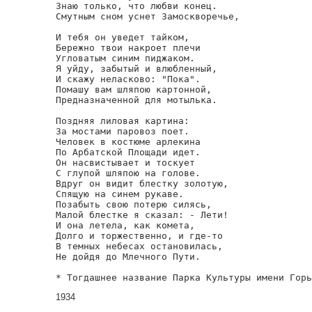
Знаю только, что любви конец.

Смутным сном уснет Замоскворечье,

И тебя он уведет тайком,

Бережно твои накроет плечи

Угловатым синим пиджаком.

Я уйду, забытый и влюбленный,

И скажу неласково: "Пока".

Помашу вам шляпою картонной,

Предназначенной для мотылька.

Поздняя лиловая картина:

За мостами паровоз поет.

Человек в костюме арлекина

По Арбатской Площади идет.

Он насвистывает и тоскует

С глупой шляпою на голове.

Вдруг он видит блестку золотую,

Спящую на синем рукаве.

Позабыть свою потерю силясь,

Малой блестке я сказал: - Лети!

И она летела, как комета,

Долго и торжественно, и где-то

В темных небесах остановилась,

Не дойдя до Млечного Пути.

* Тогдашнее название Парка Культуры имени Горь
1934