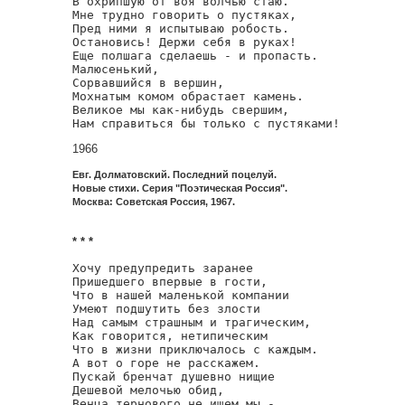
В охрипшую от воя волчью стаю.

Мне трудно говорить о пустяках,

Пред ними я испытываю робость.

Остановись! Держи себя в руках!

Еще полшага сделаешь - и пропасть.

Малюсенький,

Сорвавшийся в вершин,

Мохнатым комом обрастает камень.

Великое мы как-нибудь свершим,

Нам справиться бы только с пустяками!
1966
Евг. Долматовский. Последний поцелуй.
Новые стихи. Серия "Поэтическая Россия".
Москва: Советская Россия, 1967.
* * *
Хочу предупредить заранее

Пришедшего впервые в гости,

Что в нашей маленькой компании

Умеют подшутить без злости

Над самым страшным и трагическим,

Как говорится, нетипическим

Что в жизни приключалось с каждым.

А вот о горе не расскажем.

Пускай бренчат душевно нищие

Дешевой мелочью обид,

Венца тернового не ищем мы,-
