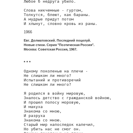
Любое б недруга убило.

Слова никчемные - гуртом,

Толкутся, блеют, как бараны.

А мудрые придут потом

И хлынут, словно кровь из раны.
1966
Евг. Долматовский. Последний поцелуй.
Новые стихи. Серия "Поэтическая Россия".
Москва: Советская Россия, 1967.
* * *
Одному поколенью на плечи -

Не слишком ли много?

Испытаний и противоречий

Не слишком ли много?

Я родился в войну мировую,

Зналось детство с гражданской войною,

И прошел полосу моровую,

И макуха

Знакома со мною,

И разруха

Знакома со мною.

Старый мир напоследок калечил,

Но убить нас не смог он.
