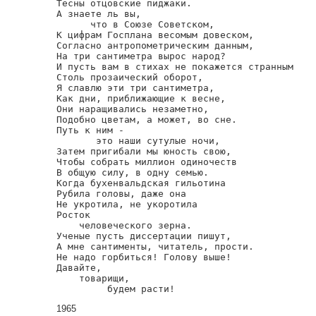
Тесны отцовские пиджаки.

А знаете ль вы,

      что в Союзе Советском,

К цифрам Госплана весомым довеском,

Согласно антропометрическим данным,

На три сантиметра вырос народ?

И пусть вам в стихах не покажется странным

Столь прозаический оборот,

Я славлю эти три сантиметра,

Как дни, приближающие к весне,

Они наращивались незаметно,

Подобно цветам, а может, во сне.

Путь к ним -

       это наши сутулые ночи,

Затем пригибали мы юность свою,

Чтобы собрать миллион одиночеств

В общую силу, в одну семью.

Когда бухенвальдская гильотина

Рубила головы, даже она

Не укротила, не укоротила

Росток

    человеческого зерна.

Ученые пусть диссертации пишут,

А мне сантименты, читатель, прости.

Не надо горбиться! Голову выше!

Давайте,

    товарищи,

         будем расти!
1965