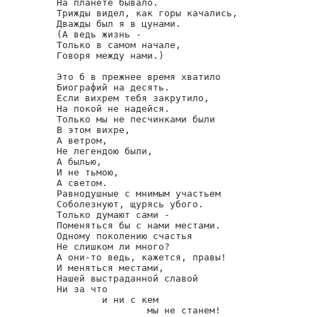
На планете бывало.

Трижды видел, как горы качались,

Дважды был я в цунами.

(А ведь жизнь -

Только в самом начале,

Говоря между нами.)

Это б в прежнее время хватило

Биографий на десять.

Если вихрем тебя закрутило,

На покой не надейся.

Только мы не песчинками были

В этом вихре,

А ветром,

Не легендою были,

А былью,

И не тьмою,

А светом.

Равнодушные с мнимым участьем

Соболезнуют, щурясь убого.

Только думают сами -

Поменяться бы с нами местами.

Одному поколению счастья

Не слишком ли много?

А они-то ведь, кажется, правы!

И меняться местами,

Нашей выстраданной славой

Ни за что

        и ни с кем

                мы не станем!