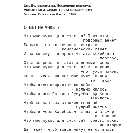
Евг. Долматовский. Последний поцелуй.
Новые стихи. Серия "Поэтическая Россия".
Москва: Советская Россия, 1967.
ОТВЕТ НА АНКЕТУ
Что мне нужно для счастья? Признаться,

                         подобных анкет

Раньше я не встречал в пестроте

                комсомольских газет.

И поскольку я возраст читательский ваш

                                перерос,

Отвечаю робея на этот задорный вопрос.

Что мне нужно для счастья? Во-первых,

                        мне нужен покой,

Но не тихая гавань! Мне нужен покой

                            вот такой:

Чтобы всем киприотам спокойно

                    и вольно жилось,

Чтобы знамя Патриса Лумумбы над Конго

                            взвилось,

Чтоб выгнал захватчиков гневный

                    и мудрый Вьетнам,

Чтобы в море Карибском не шастала смерть

                              по волнам.

Что мне нужно для счастья? Тревога нужна -

                                во-вторых.

Да такая, чтоб вовсе минут не осталось
