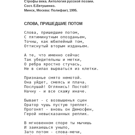
Строфы века. Антология русской поэзии.
Сост. Е.Евтушенко.
Минск, Москва: Полифакт, 1995.
СЛОВА, ПРИШЕДШИЕ ПОТОМ
Слова, пришедшие потом,

С пятиминутным опозданьем,

Точны, как юбилейный том,

Оттиснутый вторым изданьем.

А те, что именно сейчас

Так убедительны и метки,

О ребра яростно стучась,

Не в силах вырваться из клетки.

Признанье смято немотой.

Она уйдет, смеясь и плача.

Послушай! Оглянись! Постой!

Начну - и все скажу иначе.

Бывает - с возвышенья сцен

Оратор чушь пустую треплет.

Прогонят - вновь он Демосфен,

Герой невысказанных реплик.

В мгновенном споре ты мычишь

И заикаешься уныло,

Зато потом - слова-мечи,
