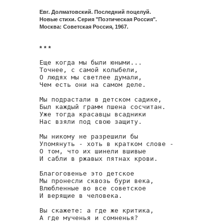
Евг. Долматовский. Последний поцелуй.
Новые стихи. Серия "Поэтическая Россия".
Москва: Советская Россия, 1967.
* * *
Еще когда мы были юными...

Точнее, с самой колыбели,

О людях мы светлее думали,

Чем есть они на самом деле.

Мы подрастали в детском садике,

Был каждый грамм пшена сосчитан.

Уже тогда красавцы всадники

Нас взяли под свою защиту.

Мы никому не разрешили бы

Упомянуть - хоть в кратком слове -

О том, что их шинели вшивые

И сабли в ржавых пятнах крови.

Благоговенье это детское

Мы пронесли сквозь бури века,

Влюбленные во все советское

И верящие в человека.

Вы скажете: а где же критика,

А где мученья и сомненья?
