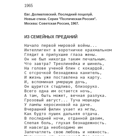
1965
Евг. Долматовский. Последний поцелуй.
Новые стихи. Серия "Поэтическая Россия".
Москва: Советская Россия, 1967.
ИЗ СЕМЕЙНЫХ ПРЕДАНИЙ
Начало первой мировой войны...

Интеллигент в воротничке крахмальном

Глядит в припухшие глаза жены.

Он не был никогда таким печальным.

Что завтра? Трехлинейка и шинель,

На голове ученой блин с кокардой.

С отсрочкой безнадежна канитель,

И жизнь уже поставлена на карту.

И, вспоминая умершую дочь,

Он щурится стыдливо, близоруко.

Всего одна им остается ночь,

А там, быть может, вечная разлука.

Грозовый август... Туча мошкары

У лампы керосиновой на даче.

Вчерашний филин ухает из мглы,

Как будто пушек дальняя отдача.

В последней ночи, отданной двоим,

Слепая боль, глухая безнадежность.

И навсегда необходимо им

Запечатлеть свою любовь и нежность.
