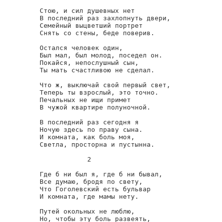
Стою, и сил душевных нет

В последний раз захлопнуть двери,

Семейный выцветший портрет

Снять со стены, беде поверив.

Остался человек один,

Был мал, был молод, поседел он.

Покайся, непослушный сын,

Ты мать счастливою не сделал.

Что ж, выключай свой первый свет,

Теперь ты взрослый, это точно.

Печальных не ищи примет

В чужой квартире полуночной.

В последний раз сегодня я

Ночую здесь по праву сына.

И комната, как боль моя,

Светла, просторна и пустынна.

            2

Где б ни был я, где б ни бывал,

Все думаю, бродя по свету,

Что Гоголевский есть бульвар

И комната, где мамы нету.

Путей окольных не люблю,

Но, чтобы эту боль развеять,
