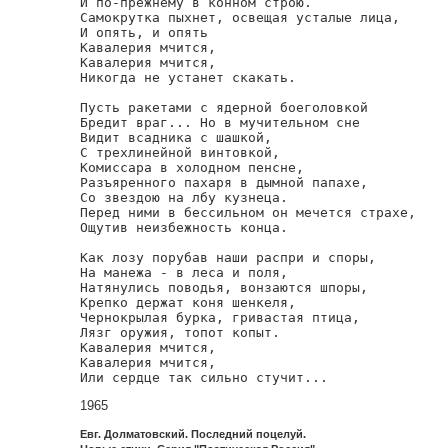
И по-прежнему в конном строю.

Самокрутка пыхнет, освещая усталые лица,

И опять, и опять

Кавалерия мчится,

Кавалерия мчится,

Никогда не устанет скакать.

Пусть ракетами с ядерной боеголовкой

Бредит враг... Но в мучительном сне

Видит всадника с шашкой,

С трехлинейной винтовкой,

Комиссара в холодном пенсне,

Разъяренного пахаря в дымной папахе,

Со звездою на лбу кузнеца.

Перед ними в бессильном он мечется страхе,

Ощутив неизбежность конца.

Как лозу порубав наши распри и споры,

На манежа - в леса и поля,

Натянулись поводья, вонзаются шпоры,

Крепко держат коня шенкеля,

Чернокрылая бурка, гривастая птица,

Лязг оружия, топот копыт.

Кавалерия мчится,

Кавалерия мчится,

Или сердце так сильно стучит...
1965
Евг. Долматовский. Последний поцелуй.