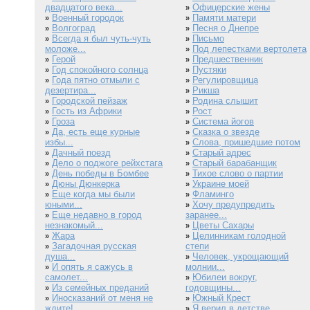
двадцатого века...
Офицерские жены
»
Военный городок
Памяти матери
»
»
Волгоград
Песня о Днепре
»
»
Всегда я был чуть-чуть
Письмо
»
»
моложе...
Под лепестками вертолета
»
Герой
Предшественник
»
»
Год спокойного солнца
Пустяки
»
»
Года пятно отмыли с
Регулировщица
»
»
дезертира...
Рикша
»
Городской пейзаж
Родина слышит
»
»
Гость из Африки
Рост
»
»
Гроза
Система йогов
»
»
Да, есть еще курные
Сказка о звезде
»
»
избы...
Слова, пришедшие потом
»
Дачный поезд
Старый адрес
»
»
Дело о поджоге рейхстага
Старый барабанщик
»
»
День победы в Бомбее
Тихое слово о партии
»
»
Дюны Дюнкерка
Украине моей
»
»
Еще когда мы были
Фламинго
»
»
юными...
Хочу предупредить
»
Еще недавно в город
заранее...
»
незнакомый...
Цветы Сахары
»
Жара
Целинникам голодной
»
»
Загадочная русская
степи
»
душа...
Человек, укрощающий
»
И опять я сажусь в
молнии...
»
самолет...
Юбилеи вокруг,
»
Из семейных преданий
годовщины...
»
Иносказаний от меня не
Южный Крест
»
»
ждите!..
Я верил в детстве
»