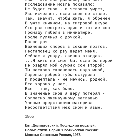
Исследование мозга показало:

Не будет снов - и человек умрет,

Явь исчезает, если снов не стало.

Так, значит, чтобы жить, я обречен

В уюте книжном, на тигровой шкуре

Сто раз смотреть один и тот же сон -

Громаду гибели в миниатюре.

После гулянья с дочкой,

После дня

Важнейших споров в секции поэтов,

Гестаповец ко рву ведет меня,

Сейчас я упаду, свинца отведав.

...Я жить не смог бы, если бы порой

Не озарял мой сумрак сон второй:

Ты ласково склонилась надо мной,

Ладонью доброй губы остудила

И прошептала - не мечись, родной,

Все хорошо у нас,

Все - так, как было.

В значенье снов я веру потерял -

Согласно лженаучному заглавью

Ученым представляю материал

1966
Евг. Долматовский. Последний поцелуй.
Новые стихи. Серия "Поэтическая Россия".
Москва: Советская Россия, 1967.