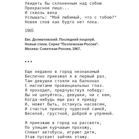
Увидеть бы склоненным над собою

Прекрасное лицо...

И сквозь века

Услышать: "Мой любимый, что с тобою?"

Новее слов как будто нет пока.
1965
Евг. Долматовский. Последний поцелуй.
Новые стихи. Серия "Поэтическая Россия".
Москва: Советская Россия, 1967.
* * *
Еще недавно в город незнакомый

Беспечно приезжал я в первый раз.

Там девушки стояли на балконах

С магнитами провинциальных глаз.

Я проходил, предчувствуя победу:

Вы не целуйтесь, девушки, ни с кем,

Когда-нибудь еще раз я приеду

И, может быть, останусь насовсем,

И счастье принесу чудесной самой,

Веселой, грустной, доброй и упрямой.

Я приезжаю в город на рассвете,

По улицам курчавым прохожу,

Спешат автобусы, играют дети,

Этаж пускает зайчик этажу.
