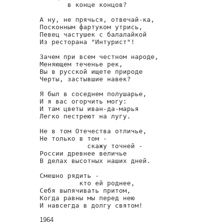
       в конце концов?

А ну, не прячься, отвечай-ка,

Посконным фартуком утрись,

Певец частушек с балалайкой

Из ресторана "Интурист"!

Зачем при всем честном народе,

Меняющем теченье рек,

Вы в русской ищете природе

Черты, застывшие навек?

Я был в соседнем полушарье,

И я вас огорчить могу:

И там цветы иван-да-марья

Легко пестреют на лугу.

Не в том Отечества отличье,

Не только в том -

            скажу точней -

России древнее величье

В делах высотных наших дней.

Смешно рядить -

          кто ей роднее,

Себя выпячивать притом,

Когда равны мы перед нею

1964