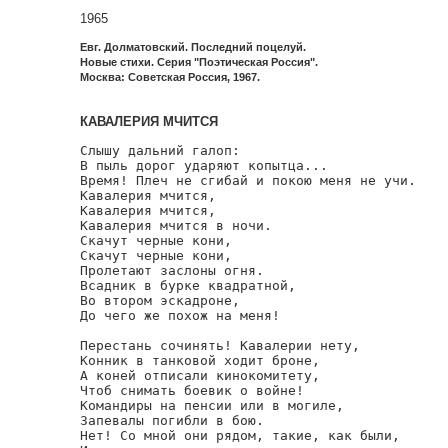
1965
Евг. Долматовский. Последний поцелуй.
Новые стихи. Серия "Поэтическая Россия".
Москва: Советская Россия, 1967.
КАВАЛЕРИЯ МЧИТСЯ
Слышу дальний галоп:

В пыль дорог ударяют копытца...

Время! Плеч не сгибай и покою меня не учи.

Кавалерия мчится,

Кавалерия мчится,

Кавалерия мчится в ночи.

Скачут черные кони,

Скачут черные кони,

Пролетают заслоны огня.

Всадник в бурке квадратной,

Во втором эскадроне,

До чего же похож на меня!

Перестань сочинять! Кавалерии нету,

Конник в танковой ходит броне,

А коней отписали кинокомитету,

Чтоб снимать боевик о войне!

Командиры на пенсии или в могиле,

Запевалы погибли в бою.

Нет! Со мной они рядом, такие, как были,
