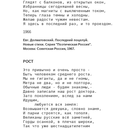
Глядят с балконов, из открытых окон,

Избранницы сегодняшней весны,

Но, как магниты с выключенным током,

Теперь глаза темны и холодны.

Желаю радости чужим невестам.

Я здесь в последний раз, и то проездом.
1966
Евг. Долматовский. Последний поцелуй.
Новые стихи. Серия "Поэтическая Россия".
Москва: Советская Россия, 1967.
РОСТ
Это привычно и очень просто -

Быть человеком среднего роста.

Мы не гиганты, да и не гномы,

Метра не два, но и не полтора,

Обычные люди - будем знакомы,-

Давно записали наш рост доктора.

Зато поколением, вслед за нами

Идущим,

     любуется вся земля:

Возвышается девушка, словно знамя,

И парни строятся, как тополя.

Великаны русские всё заметней,

Горды осанкой, в плечах широки,

Так что уже шестнадцатилетним
