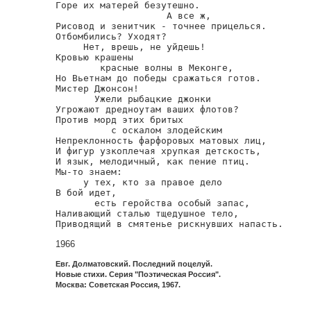
Горе их матерей безутешно.

                    А все ж,

Рисовод и зенитчик - точнее прицелься.

Отбомбились? Уходят?

     Нет, врешь, не уйдешь!

Кровью крашены

        красные волны в Меконге,

Но Вьетнам до победы сражаться готов.

Мистер Джонсон!

       Ужели рыбацкие джонки

Угрожают дредноутам ваших флотов?

Против морд этих бритых

          с оскалом злодейским

Непреклонность фарфоровых матовых лиц,

И фигур узкоплечая хрупкая детскость,

И язык, мелодичный, как пение птиц.

Мы-то знаем:

     у тех, кто за правое дело

В бой идет,

       есть геройства особый запас,

Наливающий сталью тщедушное тело,

1966
Евг. Долматовский. Последний поцелуй.
Новые стихи. Серия "Поэтическая Россия".
Москва: Советская Россия, 1967.