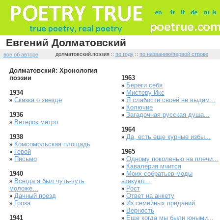
Евгений Долматовский
долматовский.поэзия ::
по году
::
по названию/первой строке
все об авторе
Долматовский: Хронология
поэзии
1963
Береги себя
»
1934
Мистеру Икс
»
Сказка о звезде
Я слабости своей не выдам...
»
»
Колючие
»
1936
Загадочная русская душа...
»
Ветерок метро
»
1964
1938
Да, есть еще курные избы...
»
Комсомольская площадь
»
Герой
1965
»
Письмо
Одному поколенью на плечи...
»
»
Кавалерия мчится
»
1940
Моих собратьев моды
»
Всегда я был чуть-чуть
атакуют...
»
моложе...
Рост
»
Дачный поезд
Ответ на анкету
»
»
Гроза
Из семейных преданий
»
»
Верность
»
1941
Еще когда мы были юными...
»