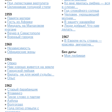
Под лепестками вертолета
Ко мне явилась рифма — вся
»
»
Целинникам голодной степи
в слезах...
»
Год спокойного солнца
»
1959
Человек, укрощающий
»
Памяти матери
молнии...
»
Гость из Африки
В защиту канарейки
»
»
Миндаль на Малаховом
Люди добрые! Что нам
»
»
кургане
делать...
Вечер в Севастополе
»
Военный городок
1967
»
В Европе есть страна —
»
1960
красива, аккуратна...
Независимость
»
Офицерские жены
Без даты
»
Моя любимая
»
1961
Обрез
»
Нам хорошо живется на земле
»
Городской пейзаж
»
Видать, не для моей судьбы...
»
Опыт
»
1962
Старый барабанщик
»
Фламинго
»
Тихое слово о партии
»
Азбука
»
Волгоград
»
Года пятно отмыли с
»
дезертира...