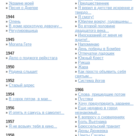
Украине моей
Предшественник
»
»
Песня о Днепре
Я верил в детстве искренне и
»
»
твердо...
1944
Я смогу!
»
Олень
Юбилеи вокруг, годовщины...
»
»
В доме крохотную девочку...
Во второй половине
»
»
Регулировщица
двадцатого века...
»
Иносказаний от меня не
»
1945
ждите!..
Могила Гете
Напоминаю
»
»
День победы в Бомбее
»
1947
Отпечатки ладошек
»
Дело о поджоге рейхстага
Южный Крест
»
»
Рикша
»
1950
Жара
»
Родина слышит
Как просто объявить себя
»
»
святым...
1952
Система йогов
»
Старый адрес
»
1966
1954
Слова, пришедшие потом
»
В сорок пятом, в мае...
Пустяки
»
»
Хочу предупредить заранее...
»
1956
Еще недавно в город
»
И опять я сажусь в самолет...
незнакомый...
»
К вопросу о сновидениях
»
1957
Боль Вьетнама
»
Я не возьму тебя в кино...
Брюссельский транзит
»
»
Дюны Дюнкерка
»
1958
Цветы Сахары
»