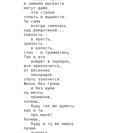
в зимнем высвисте

могут даже

   эти строки

сплыть и выцвести.

Ты сама

   всегда смеялась

над романтикой...

Смелость -

   в ярость,

зрелость -

   в вялость,

стих - в грамматику.

Так и все

   войдет в порядок,

все прикончится,

от весенних

   лихорадок

спать захочется.

Жизнь без грома

   и без шума

на мечты

   променяв,

хочешь,

   буду так же думать,

как и ты

   про меня?

Хочешь,

   буду в ту же мерку

лучше

   лучшего
