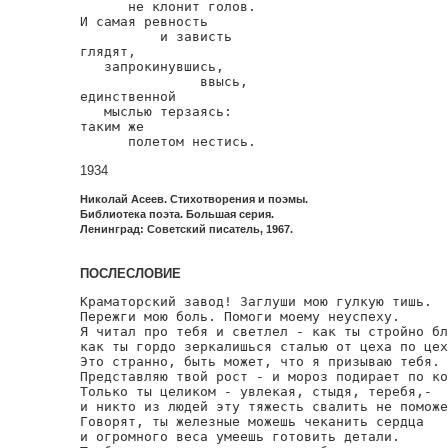
      не клонит голов.

И самая ревность

          и зависть

глядят,

   запрокинувшись,

               ввысь,

единственной

   мыслью терзаясь:

таким же

      полетом нестись.
1934
Николай Асеев. Стихотворения и поэмы.
Библиотека поэта. Большая серия.
Ленинград: Советский писатель, 1967.
ПОСЛЕСЛОВИЕ
Краматорский завод! Заглуши мою гулкую тишь.

Пережги мою боль. Помоги моему неуспеху.

Я читал про тебя и светлел - как ты стройно бл
как ты гордо зеркалишься сталью от цеха по цех
Это странно, быть может, что я призываю тебя.

Представляю твой рост - и мороз подирает по ко
Только ты целиком - увлекая, стыдя, теребя,-

и никто из людей эту тяжесть свалить не поможе
Говорят, ты железные можешь чеканить сердца

и огромного веса умеешь готовить детали.
