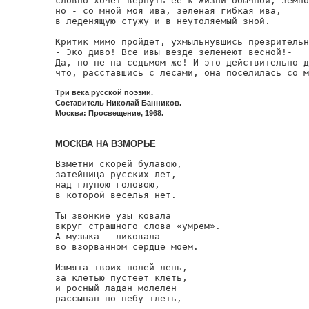
словно хочет вернуть ее к жизни обычной, земно
но - со мной моя ива, зеленая гибкая ива,

в леденящую стужу и в неутоляемый зной.

Критик мимо пройдет, ухмыльнувшись презрительн
- Эко диво! Все ивы везде зеленеют весной!-

Да, но не на седьмом же! И это действительно д
что, расставшись с лесами, она поселилась со м
Три века русской поэзии.
Составитель Николай Банников.
Москва: Просвещение, 1968.
МОСКВА НА ВЗМОРЬЕ
Взметни скорей булавою,

затейница русских лет,

над глупою головою,

в которой веселья нет.

Ты звонкие узы ковала

вкруг страшного слова «умрем».

А музыка - ликовала

во взорванном сердце моем.

Измята твоих полей лень,

за клетью пустеет клеть,

и росный ладан молелен

рассыпан по небу тлеть,
