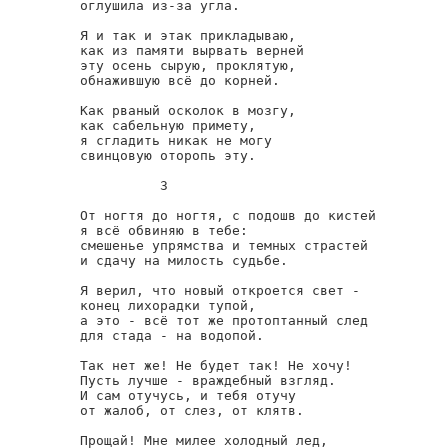
оглушила из-за угла.

Я и так и этак прикладываю,

как из памяти вырвать верней

эту осень сырую, проклятую,

обнажившую всё до корней.

Как рваный осколок в мозгу,

как сабельную примету,

я сгладить никак не могу

свинцовую оторопь эту.

          3

От ногтя до ногтя, с подошв до кистей

я всё обвиняю в тебе:

смешенье упрямства и темных страстей

и сдачу на милость судьбе.

Я верил, что новый откроется свет -

конец лихорадки тупой,

а это - всё тот же протоптанный след

для стада - на водопой.

Так нет же! Не будет так! Не хочу!

Пусть лучше - враждебный взгляд.

И сам отучусь, и тебя отучу

от жалоб, от слез, от клятв.

Прощай! Мне милее холодный лед,
