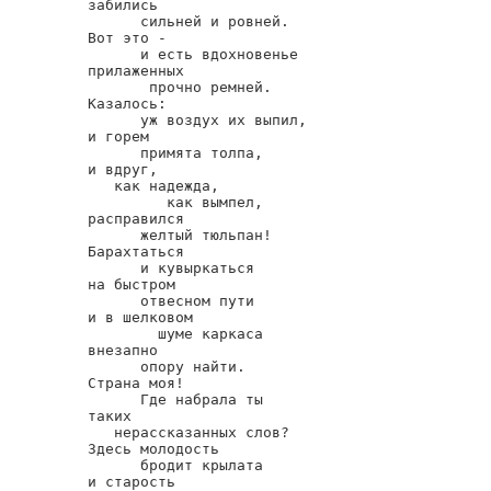
забились

      сильней и ровней.

Вот это -

      и есть вдохновенье

прилаженных

       прочно ремней.

Казалось:

      уж воздух их выпил,

и горем

      примята толпа,

и вдруг,

   как надежда,

         как вымпел,

расправился

      желтый тюльпан!

Барахтаться

      и кувыркаться

на быстром

      отвесном пути

и в шелковом

        шуме каркаса

внезапно

      опору найти.

Страна моя!

      Где набрала ты

таких

   нерассказанных слов?

Здесь молодость

      бродит крылата

и старость
