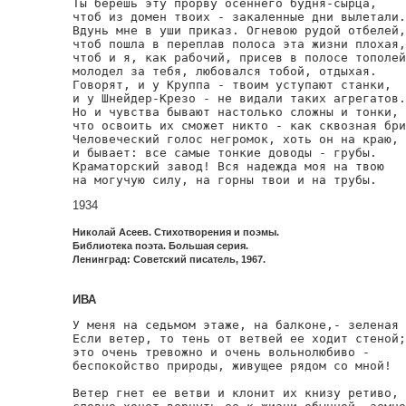
Ты берешь эту прорву осеннего будня-сырца,

чтоб из домен твоих - закаленные дни вылетали.

Вдунь мне в уши приказ. Огневою рудой отбелей,

чтоб пошла в переплав полоса эта жизни плохая,

чтоб и я, как рабочий, присев в полосе тополей
молодел за тебя, любовался тобой, отдыхая.

Говорят, и у Круппа - твоим уступают станки,

и у Шнейдер-Крезо - не видали таких агрегатов.

Но и чувства бывают настолько сложны и тонки,

что освоить их сможет никто - как сквозная бри
Человеческий голос негромок, хоть он на краю,

и бывает: все самые тонкие доводы - грубы.

Краматорский завод! Вся надежда моя на твою

на могучую силу, на горны твои и на трубы.
1934
Николай Асеев. Стихотворения и поэмы.
Библиотека поэта. Большая серия.
Ленинград: Советский писатель, 1967.
ИВА
У меня на седьмом этаже, на балконе,- зеленая 
Если ветер, то тень от ветвей ее ходит стеной;

это очень тревожно и очень вольнолюбиво -

беспокойство природы, живущее рядом со мной!

Ветер гнет ее ветви и клонит их книзу ретиво,
