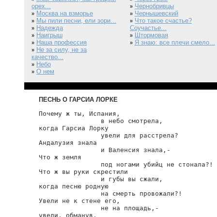
орех...
Чернобривцы
»
Москва на взморье
Чернышевский
»
»
Мы пили песни, ели зори...
Что такое счастье?
»
»
Надежда
Соучастье...
»
Наигрыш
Штормовая
»
»
Наша профессия
Я знаю: все плечи смело...
»
»
Не за силу, не за
»
качество...
Небо
»
О нем
»
ПЕСНЬ О ГАРСИА ЛОРКЕ
Почему ж ты, Испания,

                в небо смотрела,

когда Гарсиа Лорку

                увели для расстрела?

Андалузия знала

                и Валенсия знала,-

Что ж земля

                под ногами убийц не стонала?!

Что ж вы руки скрестили

                и губы вы сжали,

когда песню родную

                на смерть провожали?!

Увели не к стене его,

                не на площадь,-

увели, обманув,
