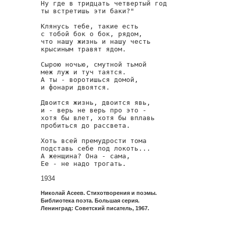
Ну где в тридцать четвертый год

ты встретишь эти баки?"

Клянусь тебе, такие есть

с тобой бок о бок, рядом,

что нашу жизнь и нашу честь

крысиным травят ядом.

Сырою ночью, смутной тьмой

меж луж и туч таятся.

А ты - воротишься домой,

и фонари двоятся.

Двоится жизнь, двоится явь,

и - верь не верь про это -

хотя бы влет, хотя бы вплавь

пробиться до рассвета.

Хоть всей премудрости тома

подставь себе под локоть...

А женщина? Она - сама,

Ее - не надо трогать.
1934
Николай Асеев. Стихотворения и поэмы.
Библиотека поэта. Большая серия.
Ленинград: Советский писатель, 1967.