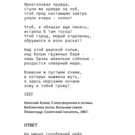
Яркоголовая правда,

ступи же кривде на лоб,

чтоб пред настающим завтра

упало вчера - холоп!

Чтоб, в облаках еще пенясь,

истаяла б там тоска!

Чтоб город, морей отщепенец,

обрушился в волн раскат!

Над этой широкой солью,

над болью груженых барж -

лишь бровь шевельни соболью -

раздастся северный марш.

Взмахни ж пустыми очами,

в которых выжжена жуть,-

я здесь морскими ночами

хожу и тобой грожу!
1920
Николай Асеев. Стихотворения и поэмы.
Библиотека поэта. Большая серия.
Ленинград: Советский писатель, 1967.
ОТВЕТ
На мирно голубевший рейд
