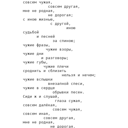
совсем чужая,

           совсем другая,

мне не родная,

           не дорогая;

с иною жизнью,

            с другой,

                   иною

судьбой

      и песней

             за спиною;

чужие фразы,

          чужие взоры,

чужие дни

        и разговоры;

чужие губы,

         чужие плечи

сроднить и сблизить

                 нельзя и нечем;

чужие вспышки

           внезапной спеси,

чужие в сердце

             обрывки песен.

Сиди ж и слушай,

              глаза сужая,

совсем далёкая,

             совсем чужая,

совсем иная,

         совсем другая,

мне не родная,

            не дорогая.