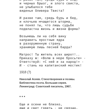
и черных брызг, и злого свиста,

не улыбалося тебе

виденье Оливера Твиста?

И разве там, средь бурь и бед,

и клочьев мчащегося шторма,

не понял ты, что лишь судьбе

подвластна жизнь и жизни форма?

Возьмешь ли на себя вину

направить яростные ядра

в разоруженную страну,

хранимую лишь песней барда?

Матрос! Ты житель всех широт!..

Приказу ж: «Волю в море бросьте» -

Ответствуй: «С ней и за народ!» -

И - стань на капитанский мостик!
1918 (?)
Николай Асеев. Стихотворения и поэмы.
Библиотека поэта. Большая серия.
Ленинград: Советский писатель, 1967.
* * *
Еще и осени не близко,

еще и свет гореть - не связан,
