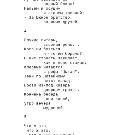
        полный бокал!

Нальем и осушим

        и станем трезвей:

- За Южное братство,

        за юных друзей.

4

Глухие гитары,

        высокая речь...

Кого им бояться

        и что им беречь?

В них страсть закипает,

        как в пене стакан:

впервые читаются

        строфы "Цыган".

Тени по Литейному

        летят назад.

Брови из-под кивера

        дворцам грозят.

Кончена беседа,

        гони коней,

утро вечера

        мудреней.

5

Что ж это,

 что ж это,

  что ж это за песнь?
