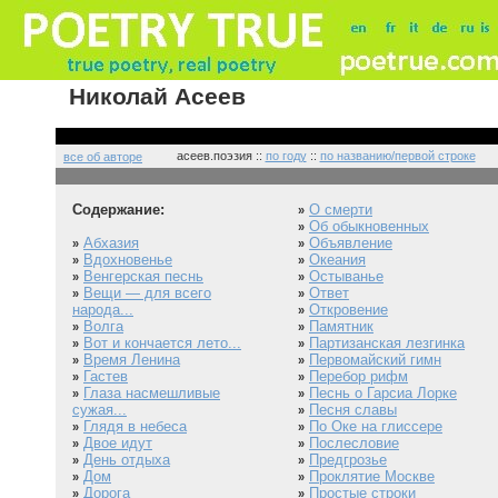
Николай Асеев
асеев.поэзия ::
по году
::
по названию/первой строке
все об авторе
Содержание:
О смерти
»
Об обыкновенных
»
Абхазия
Объявление
»
»
Вдохновенье
Океания
»
»
Венгерская песнь
Остыванье
»
»
Вещи — для всего
Ответ
»
»
народа...
Откровение
»
Волга
Памятник
»
»
Вот и кончается лето...
Партизанская лезгинка
»
»
Время Ленина
Первомайский гимн
»
»
Гастев
Перебор рифм
»
»
Глаза насмешливые
Песнь о Гарсиа Лорке
»
»
сужая...
Песня славы
»
Глядя в небеса
По Оке на глиссере
»
»
Двое идут
Послесловие
»
»
День отдыха
Предгрозье
»
»
Дом
Проклятие Москве
»
»
Дорога
Простые строки
»
»