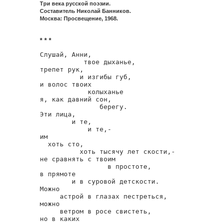
Три века русской поэзии.
Составитель Николай Банников.
Москва: Просвещение, 1968.
* * *
Слушай, Анни,

           твое дыханье,

трепет рук,

          и изгибы губ,

и волос твоих

            колыханье

я, как давний сон,

               берегу.

Эти лица,

        и те,

            и те,-

им

  хоть сто,

          хоть тысячу лет скости,-

не сравнять с твоим

                 в простоте,

в прямоте

        и в суровой детскости.

Можно

     астрой в глазах пестреться,

можно

     ветром в росе свистеть,

но в каких
