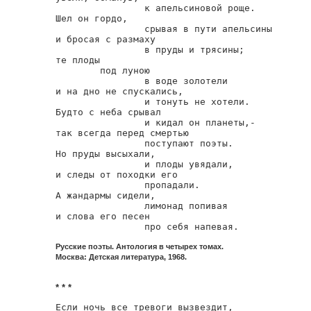
                к апельсиновой роще.

Шел он гордо,

                срывая в пути апельсины

и бросая с размаху

                в пруды и трясины;

те плоды

        под луною

                в воде золотели

и на дно не спускались,

                и тонуть не хотели.

Будто с неба срывал

                и кидал он планеты,-

так всегда перед смертью

                поступают поэты.

Но пруды высыхали,

                и плоды увядали,

и следы от походки его

                пропадали.

А жандармы сидели,

                лимонад попивая

и слова его песен

                про себя напевая.
Русские поэты. Антология в четырех томах.
Москва: Детская литература, 1968.
* * *
Если ночь все тревоги вызвездит,
