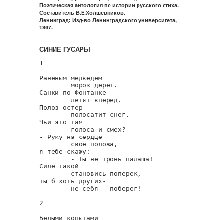
Поэтическая антология по истории русского стиха.
Составитель В.Е.Холшевников.
Ленинград: Изд-во Ленинградского университета,
1967.
СИНИЕ ГУСАРЫ
1

Раненым медведем

        мороз дерет.

Санки по Фонтанке

        летят вперед.

Полоз остер -

        полосатит снег.

Чьи это там

        голоса и смех?

- Руку на сердце

        свое положа,

я тебе скажу:

        - Ты не тронь палаша!

Силе такой

        становись поперек,

ты б хоть других-

        не себя - поберег!

2

Белыми копытами
