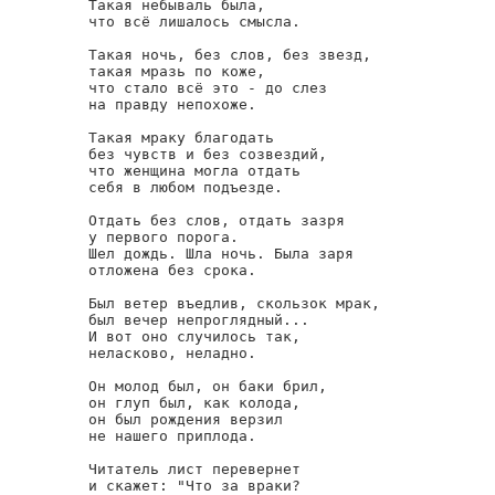
Такая небываль была,

что всё лишалось смысла.

Такая ночь, без слов, без звезд,

такая мразь по коже,

что стало всё это - до слез

на правду непохоже.

Такая мраку благодать

без чувств и без созвездий,

что женщина могла отдать

себя в любом подъезде.

Отдать без слов, отдать зазря

у первого порога.

Шел дождь. Шла ночь. Была заря

отложена без срока.

Был ветер въедлив, скользок мрак,

был вечер непроглядный...

И вот оно случилось так,

неласково, неладно.

Он молод был, он баки брил,

он глуп был, как колода,

он был рождения верзил

не нашего приплода.

Читатель лист перевернет

и скажет: "Что за враки?
