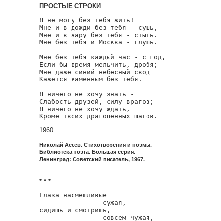
ПРОСТЫЕ СТРОКИ
Я не могу без тебя жить!

Мне и в дожди без тебя - сушь,

Мне и в жару без тебя - стыть.

Мне без тебя и Москва - глушь.

Мне без тебя каждый час - с год,

Если бы время мельчить, дробя;

Мне даже синий небесный свод

Кажется каменным без тебя.

Я ничего не хочу знать -

Слабость друзей, силу врагов;

Я ничего не хочу ждать,

Кроме твоих драгоценных шагов.
1960
Николай Асеев. Стихотворения и поэмы.
Библиотека поэта. Большая серия.
Ленинград: Советский писатель, 1967.
* * *
Глаза насмешливые

                сужая,

сидишь и смотришь,

                совсем чужая,
