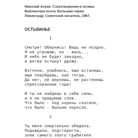
Николай Асеев. Стихотворения и поэмы.
Библиотека поэта. Большая серия.
Ленинград: Советский писатель, 1967.
ОСТЫВАНЬЕ
          1

Смотри! Обернись! Ведь не поздно.

Я не угрожаю, но - жаль...

И небо не будет звездно,

и ветви остынут дрожа.

Взгляни, улыбнись, еще встанешь,

еще подойдешь, как тогда.

Да нет, не вернешь, не растянешь

спрессованные года!

И ты не найдешь в себе силы,

и я не придумаю слов.

Что было - под корень скосило,

что было - быльем поросло.

          2

Ты меня смертельно обидела.

Подождала, подстерегла,

злее самого злого грабителя
