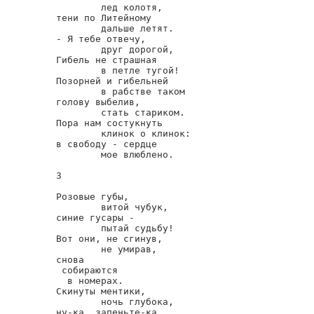
        лед колотя,

тени по Литейному

        дальше летят.

- Я тебе отвечу,

        друг дорогой,

Гибель не страшная

        в петле тугой!

Позорней и гибельней

        в рабстве таком

голову выбелив,

        стать стариком.

Пора нам состукнуть

        клинок о клинок:

в свободу - сердце

        мое влюблено.

3

Розовые губы,

        витой чубук,

синие гусары -

        пытай судьбу!

Вот они, не сгинув,

        не умирав,

снова

 собираются

  в номерах.

Скинуты ментики,

        ночь глубока,

ну-ка, запеньте-ка
