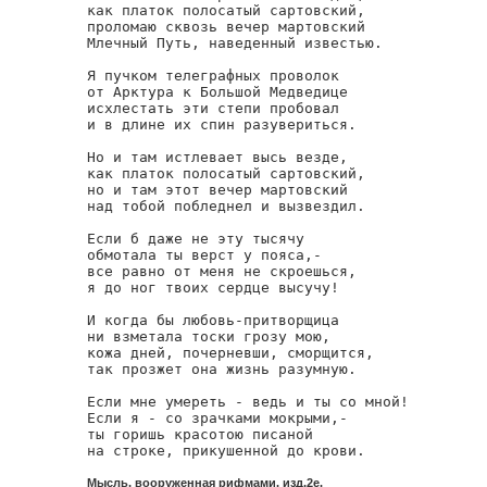
как платок полосатый сартовский,

проломаю сквозь вечер мартовский

Млечный Путь, наведенный известью.

Я пучком телеграфных проволок

от Арктура к Большой Медведице

исхлестать эти степи пробовал

и в длине их спин разувериться.

Но и там истлевает высь везде,

как платок полосатый сартовский,

но и там этот вечер мартовский

над тобой побледнел и вызвездил.

Если б даже не эту тысячу

обмотала ты верст у пояса,-

все равно от меня не скроешься,

я до ног твоих сердце высучу!

И когда бы любовь-притворщица

ни взметала тоски грозу мою,

кожа дней, почерневши, сморщится,

так прозжет она жизнь разумную.

Если мне умереть - ведь и ты со мной!

Если я - со зрачками мокрыми,-

ты горишь красотою писаной

на строке, прикушенной до крови.
Мысль, вооруженная рифмами. изд.2е.