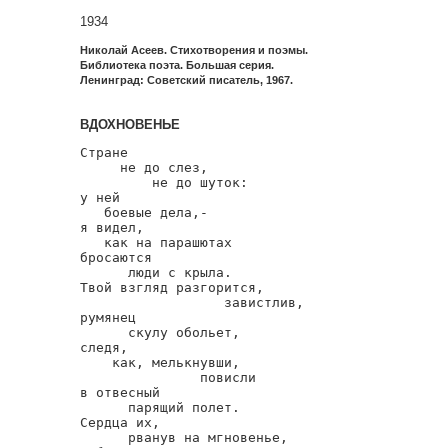
1934
Николай Асеев. Стихотворения и поэмы.
Библиотека поэта. Большая серия.
Ленинград: Советский писатель, 1967.
ВДОХНОВЕНЬЕ
Стране

     не до слез,

         не до шуток:

у ней

   боевые дела,-

я видел,

   как на парашютах

бросаются

      люди с крыла.

Твой взгляд разгорится,

                  завистлив,

румянец

      скулу обольет,

следя,

    как, мелькнувши,

               повисли

в отвесный

      парящий полет.

Сердца их,

      рванув на мгновенье,
