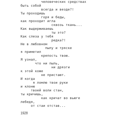
          человеческих средствах

быть собой

          всегда и везде?!

Ты проходишь

          горя и беды,

как проходит игла

               сквозь ткань...

Как выдерживаешь

               ты это?

Как слеза у тебя

               редка?!

Не в любовном

            пылу и тряске

я приметил

          крепость твою.

Я узнал,

       что ни пыль,

               ни дрязги

к этой коже

          не пристают.

И когда

      я ломлю твои руки

и клоню

     твоей воли стан,

ты кричишь,

          как кричат во вьюге

лебедя,

     от стаи отстав...
1928