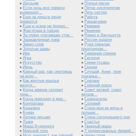
Друзьям
Птичья песня
»
»
Если ночь все тревоги
Пятое десятилетие
»
»
вызвездит...
Пять сестер
»
Еще за деньги люди
Работа
»
»
держатся
Раным-рано
»
Еще и осени не близко...
Реквием
»
»
Жар-птица в городе
Решение
»
»
За отряд улетевших уток...
Ромео и Джульетта
»
»
Заржавленная лира
Россия издали
»
»
Зерно слов
Рука тяжелая,
»
»
Золотые шары
прохладная...
»
Ива
Северное сияние
»
»
Игра
Сегодня
»
»
Искусство
Синие гусары
»
»
Июнь
Скачки
»
»
Каждый раз, как смотришь
Слушай, Анни, твое
»
»
на воду...
дыханье...
Как желтые крылья
Снегири
»
»
иволги...
Собачий поезд
»
Когда земное склонит
Совет ветвей, совет
»
»
лень...
ветров...
Когда приходит в мир...
Созидателю
»
»
Контратака
Соловей
»
»
Концовка
Стихи мои из мяты и
»
»
Кумач
полыни...
»
Летнее письмо
Стихи сегодняшнего дня
»
»
Лыжи
Счастье
»
»
Марш Буденного
Твердый марш
»
»
Мирской толк
У подрисованных бровей...
»
»
Мозг извилист, как грецкий
Через гром
»
»