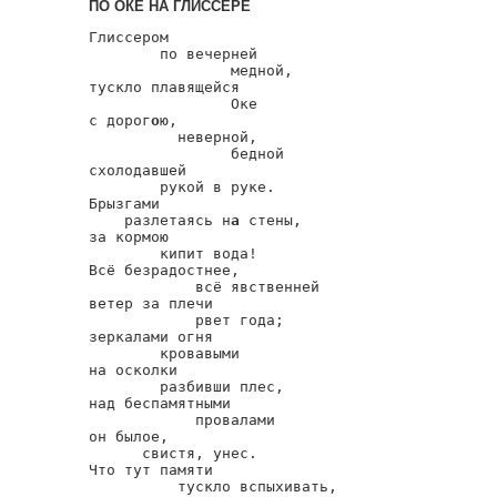
ПО ОКЕ НА ГЛИССЕРЕ
Глиссером

        по вечерней

                медной,

тускло плавящейся

                Оке

с дорог
о
ю,

          неверной,

                бедной

схолодавшей

        рукой в руке.

Брызгами

    разлетаясь н
а
 стены,

за кормою

        кипит вода!

Всё безрадостнее,

            всё явственней

ветер за плечи

            рвет года;

зеркалами огня

        кровавыми

на осколки

        разбивши плес,

над беспамятными

            провалами

он былое,

      свистя, унес.

Что тут памяти

          тускло вспыхивать,
