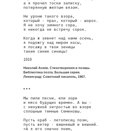
а я прочел тоски записку,

потерянную желтым вязом.

Не уроню такого взора,

который - прах, который - шорох.

Я не хочу земного сора,

я никогда не встречу сорок.

Когда ж зевнет над нами осень,

я подожгу над миром косы,

я посажу в твои зеницы

такие синие синицы!
1919
Николай Асеев. Стихотворения и поэмы.
Библиотека поэта. Большая серия.
Ленинград: Советский писатель, 1967.
* * *
Мы пили песни, ели зори

и мясо будущих времен. А вы -

с ненужной хитростью во взоре

сплошные темные Семеновы.

Пусть краб - летописец поэм,

пусть ветер - вишневый и вешний.

«А я его смачно поем,
