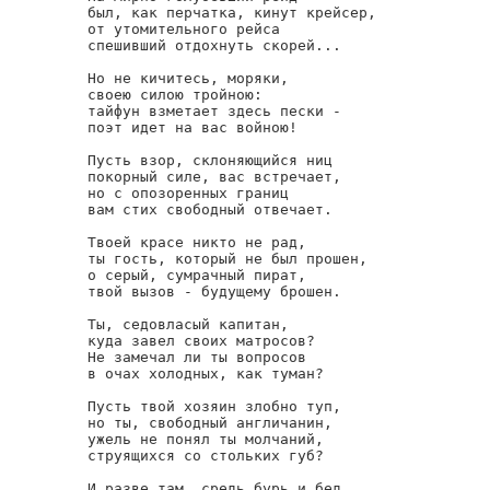
был, как перчатка, кинут крейсер,

от утомительного рейса

спешивший отдохнуть скорей...

Но не кичитесь, моряки,

своею силою тройною:

тайфун взметает здесь пески -

поэт идет на вас войною!

Пусть взор, склоняющийся ниц

покорный силе, вас встречает,

но с опозоренных границ

вам стих свободный отвечает.

Твоей красе никто не рад,

ты гость, который не был прошен,

о серый, сумрачный пират,

твой вызов - будущему брошен.

Ты, седовласый капитан,

куда завел своих матросов?

Не замечал ли ты вопросов

в очах холодных, как туман?

Пусть твой хозяин злобно туп,

но ты, свободный англичанин,

ужель не понял ты молчаний,

струящихся со стольких губ?

И разве там, средь бурь и бед,
