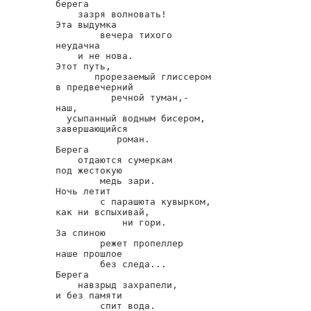
берега

    зазря волновать!

Эта выдумка

        вечера тихого

неудачна

    и не нова.

Этот путь,

       прорезаемый глиссером

в предвечерний

          речной туман,-

наш,

  усыпанный водным бисером,

завершающийся

           роман.

Берега

    отдаются сумеркам

под жестокую

        медь зари.

Ночь летит

        с парашюта кувырком,

как ни вспыхивай,

            ни гори.

За спиною

        режет пропеллер

наше прошлое

        без следа...

Берега

    навзрыд захрапели,

и без памяти

        спит вода.