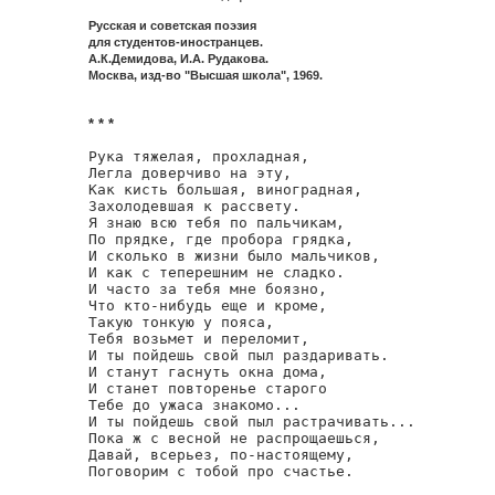
Русская и советская поэзия
для студентов-иностранцев.
А.К.Демидова, И.А. Рудакова.
Москва, изд-во "Высшая школа", 1969.
* * *
Рука тяжелая, прохладная,

Легла доверчиво на эту,

Как кисть большая, виноградная,

Захолодевшая к рассвету.

Я знаю всю тебя по пальчикам,

По прядке, где пробора грядка,

И сколько в жизни было мальчиков,

И как с теперешним не сладко.

И часто за тебя мне боязно,

Что кто-нибудь еще и кроме,

Такую тонкую у пояса,

Тебя возьмет и переломит,

И ты пойдешь свой пыл раздаривать.

И станут гаснуть окна дома,

И станет повторенье старого

Тебе до ужаса знакомо...

И ты пойдешь свой пыл растрачивать...

Пока ж с весной не распрощаешься,

Давай, всерьез, по-настоящему,

Поговорим с тобой про счастье.