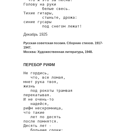
Голову на руки

        белые свесь.

Тихие гитары,

        стыньте, дрожа:

синие гусары

        под снегом лежат!
Декабрь 1925
Русская советская поэзия. Сборник стихов. 1917-
1947.
Москва: Художественная литература, 1948.
ПЕРЕБОР РИФМ
Не гордись,

   что, все ломая,

мнет рука твоя,

жизнь

   под рокоты трамвая

перекатывая.

И не очень-то

   надейся,

рифм нескромница,

что такие

   лет по десять

после помнятся.

Десять лет -

   большие сроки:
