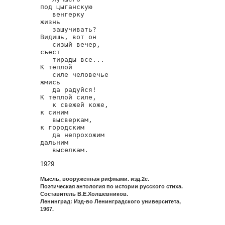
под цыганскую

   венгерку

жизнь

   зашучивать?

Видишь, вот он

   сизый вечер,

съест

   тирады все...

К теплой

   силе человечье

жмись

   да радуйся!

К теплой силе,

   к свежей коже,

к синим

   высверкам,

к городским

   да непрохожим

дальним

   выселкам.
1929
Мысль, вооруженная рифмами. изд.2е.
Поэтическая антология по истории русского стиха.
Составитель В.Е.Холшевников.
Ленинград: Изд-во Ленинградского университета,
1967.