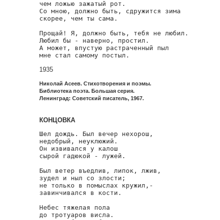
чем ложью зажатый рот.

Со мною, должно быть, сдружится зима

скорее, чем ты сама.

Прощай! Я, должно быть, тебя не любил.

Любил бы - наверно, простил.

А может, впустую растраченный пыл

мне стал самому постыл.
1935
Николай Асеев. Стихотворения и поэмы.
Библиотека поэта. Большая серия.
Ленинград: Советский писатель, 1967.
КОНЦОВКА
Шел дождь. Был вечер нехорош,

недобрый, неуклюжий.

Он извивался у калош

сырой гадюкой - лужей.

Был ветер въедлив, липок, лжив,

зудел и ныл со злости;

не только в помыслах кружил,-

завинчивался в кости.

Небес тяжелая пола

до тротуаров висла.
