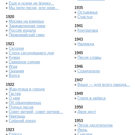
Еще и осени не близко...
»
Мы пили песни, ели зори...
1935
»
Остыванье
»
1920
Счастье
»
Москва на взморье
»
Заржавленная лира
1941
»
Россия издали
Контратака
»
»
Первомайский гимн
»
1943
1921
Надежда
»
Сегодня
»
Стихи сегодняшнего дня
1945
»
Кумач
Песня славы
»
»
Северное сияние
»
Игра
1946
»
Океания
Созидателю
»
»
Волга
»
1947
1922
Вещи — для всего народа...
»
Жар-птица в городе
»
Гастев
1949
»
О нем
Глядя в небеса
»
»
Об обыкновенных
»
Птичья песня
1950
»
Совет ветвей, совет ветров...
Двое идут
»
»
Наигрыш
»
Собачий поезд
1953
»
Пятое десятилетие
»
1923
Июнь
»
Работа
Снегири
»
»