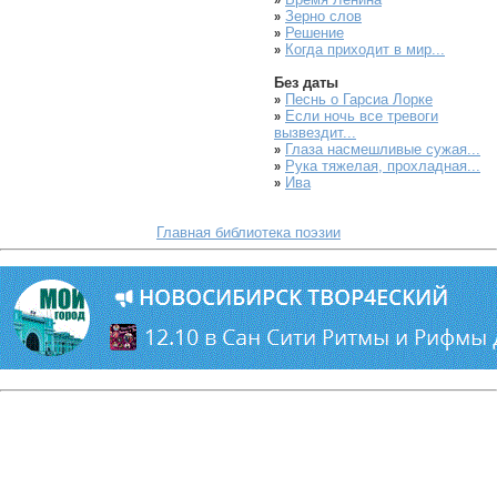
»
Зерно слов
»
Решение
»
Когда приходит в мир...
»
Без даты
Песнь о Гарсиа Лорке
»
Если ночь все тревоги
»
вызвездит...
Глаза насмешливые сужая...
»
Рука тяжелая, прохладная...
»
Ива
»
Главная библиотека поэзии