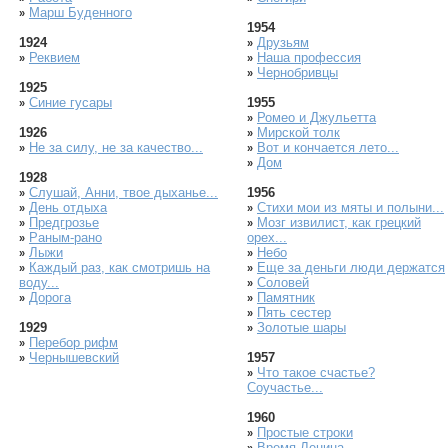
Марш Буденного
»
1954
1924
Друзьям
»
Реквием
Наша профессия
»
»
Чернобривцы
»
1925
Синие гусары
1955
»
Ромео и Джульетта
»
1926
Мирской толк
»
Не за силу, не за качество...
Вот и кончается лето...
»
»
Дом
»
1928
Слушай, Анни, твое дыханье...
1956
»
День отдыха
Стихи мои из мяты и полыни...
»
»
Предгрозье
Мозг извилист, как грецкий
»
»
Раным-рано
орех...
»
Лыжи
Небо
»
»
Каждый раз, как смотришь на
Еще за деньги люди держатся
»
»
воду...
Соловей
»
Дорога
Памятник
»
»
Пять сестер
»
1929
Золотые шары
»
Перебор рифм
»
Чернышевский
1957
»
Что такое счастье?
»
Соучастье...
1960
Простые строки
»
Время Ленина