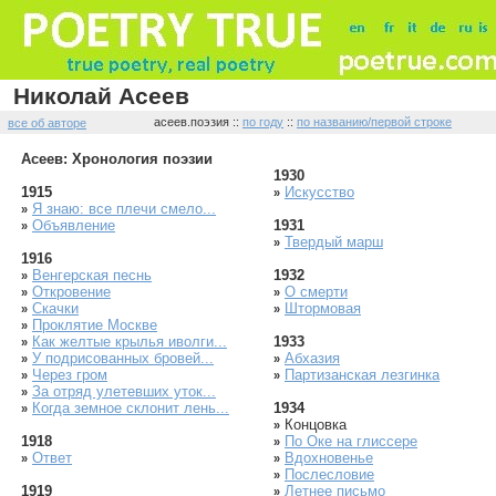
Николай Асеев
асеев.поэзия ::
по году
::
по названию/первой строке
все об авторе
Асеев: Хронология поэзии
1930
1915
Искусство
»
Я знаю: все плечи смело...
»
Объявление
1931
»
Твердый марш
»
1916
Венгерская песнь
1932
»
Откровение
О смерти
»
»
Скачки
Штормовая
»
»
Проклятие Москве
»
Как желтые крылья иволги...
1933
»
У подрисованных бровей...
Абхазия
»
»
Через гром
Партизанская лезгинка
»
»
За отряд улетевших уток...
»
Когда земное склонит лень...
1934
»
Концовка
»
1918
По Оке на глиссере
»
Ответ
Вдохновенье
»
»
Послесловие
»
1919
Летнее письмо
»