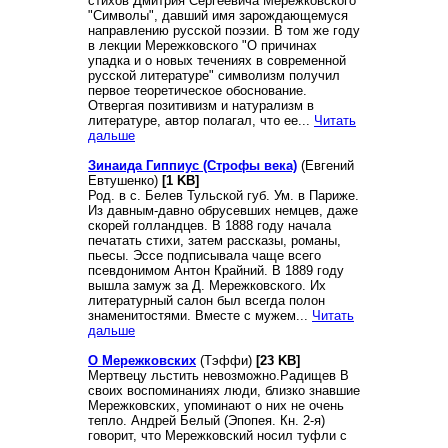
стихов Дмитрия Сергеевича Мережковского
"Символы", давший имя зарождающемуся
направлению русской поэзии. В том же году
в лекции Мережковского "О причинах
упадка и о новых течениях в современной
русской литературе" символизм получил
первое теоретическое обоснование.
Отвергая позитивизм и натурализм в
литературе, автор полагал, что ее...
Читать
дальше
Зинаида Гиппиус (Строфы века)
(Евгений
Евтушенко)
[1 KB]
Род. в с. Белев Тульской губ. Ум. в Париже.
Из давным-давно обрусевших немцев, даже
скорей голландцев. В 1888 году начала
печатать стихи, затем рассказы, романы,
пьесы. Эссе подписывала чаще всего
псевдонимом Антон Крайний. В 1889 году
вышла замуж за Д. Мережковского. Их
литературный салон был всегда полон
знаменитостями. Вместе с мужем...
Читать
дальше
О Мережковских
(Тэффи)
[23 KB]
Мертвецу льстить невозможно.Радищев В
своих воспоминаниях люди, близко знавшие
Мережковских, упоминают о них не очень
тепло. Андрей Белый (Эпопея. Кн. 2-я)
говорит, что Мережковский носил туфли с