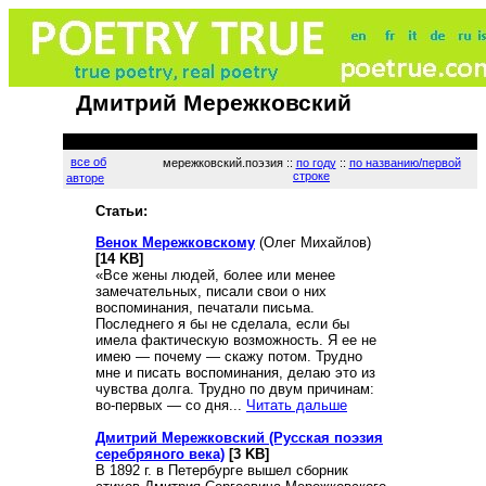
Дмитрий Мережковский
все об
мережковский.поэзия ::
по году
::
по названию/первой
строке
авторе
Статьи:
Венок Мережковскому
(Олег Михайлов)
[14 KB]
«Все жены людей, более или менее
замечательных, писали свои о них
воспоминания, печатали письма.
Последнего я бы не сделала, если бы
имела фактическую возможность. Я ее не
имею — почему — скажу потом. Трудно
мне и писать воспоминания, делаю это из
чувства долга. Трудно по двум причинам:
во-первых — со дня...
Читать дальше
Дмитрий Мережковский (Русская поэзия
серебряного века)
[3 KB]
В 1892 г. в Петербурге вышел сборник