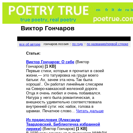
Виктор Гончаров
гончаров.поэзия ::
по году
::
по названию/первой строке
все об авторе
Статьи:
Виктор Гончаров: О себе
(Виктор
Гончаров)
[1 KB]
Первые стихи, которые я прочитал в своей
жизни,— это татуировка на груди моего
батьки: Ах, зачем эта ночь Так была
хороша!.. Он работал линейным слесарем
на Северо-кавказской железной дороге.
Отца я очень любил и очень побаивался.
Натура у него была романтическая, а
внешность удивительно соответствовала
внутренней сути: нос набок, голова в
шрамах. Печатное слово...
Читать дальше
Из предисловия (Александр
Твардовский. Библиотечка избранной
лирики)
(Виктор Гончаров)
[1 KB]