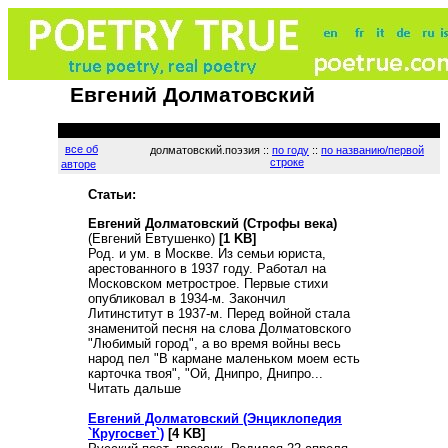
Евгений Долматовский
все об
долматовский.поэзия ::
по году
::
по названию/первой
строке
авторе
Статьи:
Евгений Долматовский (Строфы века)
(Евгений Евтушенко)
[1 KB]
Род. и ум. в Москве. Из семьи юриста,
арестованного в 1937 году. Работал на
Московском метрострое. Первые стихи
опубликовал в 1934-м. Закончил
Литинститут в 1937-м. Перед войной стала
знаменитой песня на слова Долматовского
"Любимый город", а во время войны весь
народ пел "В кармане маленьком моем есть
карточка твоя", "Ой, Днипро, Днипро...
Читать дальше
Евгений Долматовский (Энциклопедия
`Кругосвет`)
[4 KB]