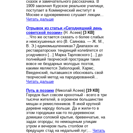
сказок и замечательного рассказчика. В
1909 закончил Курское реальное училище,
поступает в Коммерческий институт в
Москве и одновременно слушает лекции...
Читать дальше
Отрывок из статьи «Сегодняшний день
советской поэзии»
(Н. Асеев)
[3 KB]
...Что же остается сказать о более слабых
и неискушенных его (В. Саянова. — Ж. М.,
В. Э.) единомышленниках? Диапазон их
реставраторских тенденций колеблется от
усидчивого [...] Марка Тарловского [...] до
полнейшей творческой прострации таких
вовсе не бездарных молодых поэтов,
какими являются Заболоцкий, Хармс,
Введенский, пытавшихся обосновать свой
творческий метод на пародированной...
Читать дальше
Путь в поэзию
(Николай Асеев)
[19 KB]
Городок был совсем крохотный - всего в три
тысячи жителей, в огромном большинстве
мещан и ремесленников. В иной крупной
деревне народу больше. Да и жили-то в
этом городишке как-то по-деревенски:
домишки соломой крытые, бревенчатые, на
задах огороды; по немощеным улицам
утром и вечером пыль столбом от
бредущих стад на недальний луг;...
Читать