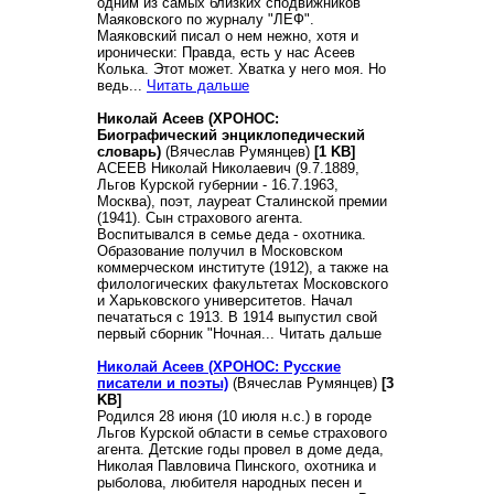
одним из самых близких сподвижников
Маяковского по журналу "ЛЕФ".
Маяковский писал о нем нежно, хотя и
иронически: Правда, есть у нас Асеев
Колька. Этот может. Хватка у него моя. Но
ведь...
Читать дальше
Николай Асеев (ХРОНОС:
Биографический энциклопедический
словарь)
(Вячеслав Румянцев)
[1 KB]
АСЕЕВ Николай Николаевич (9.7.1889,
Льгов Курской губернии - 16.7.1963,
Москва), поэт, лауреат Сталинской премии
(1941). Сын страхового агента.
Воспитывался в семье деда - охотника.
Образование получил в Московском
коммерческом институте (1912), а также на
филологических факультетах Московского
и Харьковского университетов. Начал
печататься с 1913. В 1914 выпустил свой
первый сборник "Ночная... Читать дальше
Николай Асеев (ХРОНОС: Русские
писатели и поэты)
(Вячеслав Румянцев)
[3
KB]
Родился 28 июня (10 июля н.с.) в городе
Льгов Курской области в семье страхового
агента. Детские годы провел в доме деда,
Николая Павловича Пинского, охотника и
рыболова, любителя народных песен и