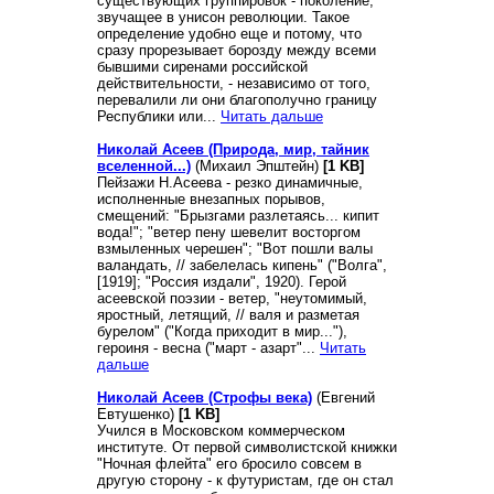
существующих группировок - поколение,
звучащее в унисон революции. Такое
определение удобно еще и потому, что
сразу прорезывает борозду между всеми
бывшими сиренами российской
действительности, - независимо от того,
перевалили ли они благополучно границу
Республики или...
Читать дальше
Николай Асеев (Природа, мир, тайник
вселенной...)
(Михаил Эпштейн)
[1 KB]
Пейзажи Н.Асеева - резко динамичные,
исполненные внезапных порывов,
смещений: "Брызгами разлетаясь... кипит
вода!"; "ветер пену шевелит восторгом
взмыленных черешен"; "Вот пошли валы
валандать, // забелелась кипень" ("Волга",
[1919]; "Россия издали", 1920). Герой
асеевской поэзии - ветер, "неутомимый,
яростный, летящий, // валя и разметая
бурелом" ("Когда приходит в мир..."),
героиня - весна ("март - азарт"...
Читать
дальше
Николай Асеев (Строфы века)
(Евгений
Евтушенко)
[1 KB]
Учился в Московском коммерческом
институте. От первой символистской книжки
"Ночная флейта" его бросило совсем в
другую сторону - к футуристам, где он стал